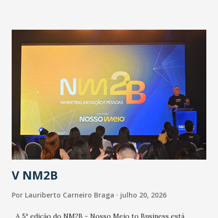
informou que o Estado tem desenvolvido um plano de
contingência pautado em formas de reconhecimento da
população suspeita e de cuidados com os ambientes
públicos e domiciliares. “Nós não estamos vivendo uma
epidemia comum, como temos em todos os anos, com
aumento de casos de dengue, influenza ou H1N1. Trata-se
de uma epidemia com um vírus diferente, com um poder de
contaminação maior que outros coronavírus”, apontou o
secretário. Segundo ele, é uma epidemia com chance de
contaminação alta, podendo gerar um grande risco à
população e ao sistema de saúde. “Precisamos saber fazer a
estratificação do risco da doença, para não so...
V NM2B
Por
Lauriberto Carneiro Braga
julho 20, 2026
A 5ª edição do NM2B - Nosso Meio to Business está