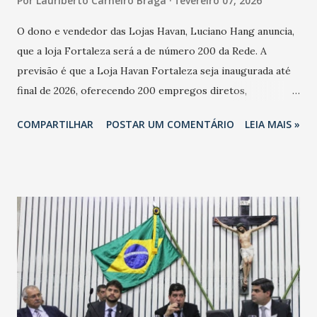
Por
Lauriberto Carneiro Braga
fevereiro 07, 2026
O dono e vendedor das Lojas Havan, Luciano Hang anuncia,
que a loja Fortaleza será a de número 200 da Rede. A
previsão é que a Loja Havan Fortaleza seja inaugurada até
final de 2026, oferecendo 200 empregos diretos,
totalizando na Rede 25 mil vendedores. A localização da
COMPARTILHAR
POSTAR UM COMENTÁRIO
LEIA MAIS »
Havan Fortaleza ainda não foi anunciada oficialmente, mas
fontes extraoficiais indicam, que será na Avenida
Washington Soares-Messejana. Uma coisa é certa: será a
maior loja Havan do Brasil.