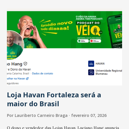
recente das empresas, impulsionado pelas
confraternizações de fim de ano e pelo pagamento do 13º
Salário para um número maior de trabalhadores, já que o
país tem a menor taxa de desemprego dos anos recentes.
Ainda segundo a Pesquisa, em novembro de 2025, 40% dos
bares e restaurantes operaram com lucro e outros 40%
registraram equilíbrio financeiro. Já o percentual de
estabelecimentos no prejuízo ficou em 19%, pouco abaixo
do observado no mês anterior. Outros 1% não existiam em
novembro. Em relação a outubro, o faturamento também
cresceu. De acordo com a pesquisa, 44% dos n...
Loja Havan Fortaleza será a
maior do Brasil
Por
Lauriberto Carneiro Braga
fevereiro 07, 2026
O dono e vendedor das Lojas Havan, Luciano Hang anuncia,