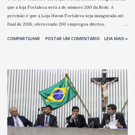
que a loja Fortaleza será a de número 200 da Rede. A
previsão é que a Loja Havan Fortaleza seja inaugurada até
final de 2026, oferecendo 200 empregos diretos,
totalizando na Rede 25 mil vendedores. A localização da
COMPARTILHAR
POSTAR UM COMENTÁRIO
LEIA MAIS »
Havan Fortaleza ainda não foi anunciada oficialmente, mas
fontes extraoficiais indicam, que será na Avenida
Washington Soares-Messejana. Uma coisa é certa: será a
maior loja Havan do Brasil.