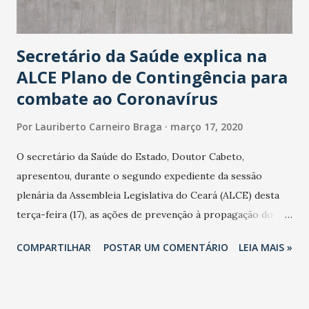
Secretário da Saúde explica na
ALCE Plano de Contingência para
combate ao Coronavírus
Por
Lauriberto Carneiro Braga
março 17, 2020
O secretário da Saúde do Estado, Doutor Cabeto,
apresentou, durante o segundo expediente da sessão
plenária da Assembleia Legislativa do Ceará (ALCE) desta
terça-feira (17), as ações de prevenção à propagação do
novo coronavírus (Covid-19) e as recentes medidas
COMPARTILHAR
POSTAR UM COMENTÁRIO
LEIA MAIS »
adotadas pelo Governo do Estado na contenção da
pandemia e atendimento aos enfermos. O secretário
informou que o Estado tem desenvolvido um plano de