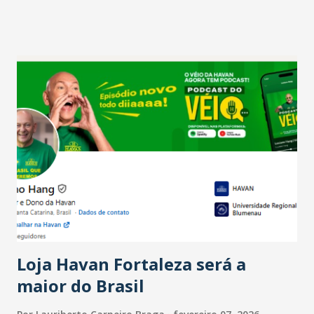
projetam crescimento (foto Helena Lopes). A confiança do
setor é sustentada principalmente pelo desempenho
recente das empresas, impulsionado pelas
confraternizações de fim de ano e pelo pagamento do 13º
Salário para um número maior de trabalhadores, já que o
país tem a menor taxa de desemprego dos anos recentes.
Ainda segundo a Pesquisa, em novembro de 2025, 40% dos
bares e restaurantes operaram com lucro e outros 40%
registraram equilíbrio financeiro. Já o percentual de
estabelecimentos no prejuízo ficou em 19%, pouco abaixo
do observado no mês anterior. Outros 1% não existiam em
novembro. Em relação a outubro, o faturamento também
cresceu. De acordo com a pesquisa, 44% dos n...
Loja Havan Fortaleza será a
maior do Brasil