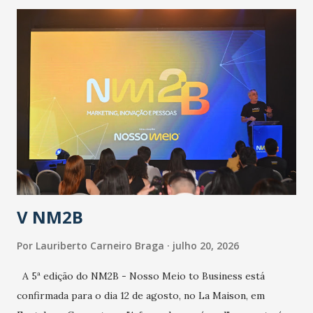
contingência pautado em formas de reconhecimento da
população suspeita e de cuidados com os ambientes
públicos e domiciliares. “Nós não estamos vivendo uma
epidemia comum, como temos em todos os anos, com
aumento de casos de dengue, influenza ou H1N1. Trata-se
de uma epidemia com um vírus diferente, com um poder de
contaminação maior que outros coronavírus”, apontou o
secretário. Segundo ele, é uma epidemia com chance de
contaminação alta, podendo gerar um grande risco à
população e ao sistema de saúde. “Precisamos saber fazer a
estratificação do risco da doença, para não so...
V NM2B
Por
Lauriberto Carneiro Braga
julho 20, 2026
A 5ª edição do NM2B - Nosso Meio to Business está
confirmada para o dia 12 de agosto, no La Maison, em