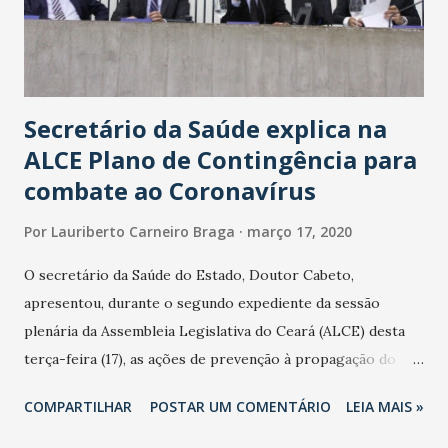
Secretário da Saúde explica na
ALCE Plano de Contingência para
combate ao Coronavírus
Por
Lauriberto Carneiro Braga
março 17, 2020
O secretário da Saúde do Estado, Doutor Cabeto,
apresentou, durante o segundo expediente da sessão
plenária da Assembleia Legislativa do Ceará (ALCE) desta
terça-feira (17), as ações de prevenção à propagação do
novo coronavírus (Covid-19) e as recentes medidas
COMPARTILHAR
POSTAR UM COMENTÁRIO
LEIA MAIS »
adotadas pelo Governo do Estado na contenção da
pandemia e atendimento aos enfermos. O secretário