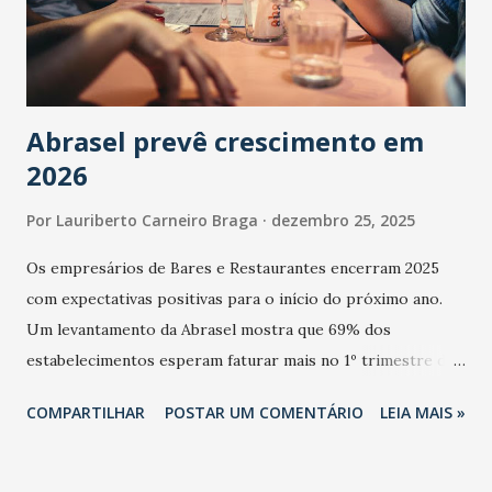
Abrasel prevê crescimento em
2026
Por
Lauriberto Carneiro Braga
dezembro 25, 2025
Os empresários de Bares e Restaurantes encerram 2025
com expectativas positivas para o início do próximo ano.
Um levantamento da Abrasel mostra que 69% dos
estabelecimentos esperam faturar mais no 1º trimestre de
2026 em comparação com o mesmo período de 2025. Em
COMPARTILHAR
POSTAR UM COMENTÁRIO
LEIA MAIS »
relação ao último trimestre deste ano, 56% também
projetam crescimento (foto Helena Lopes). A confiança do
setor é sustentada principalmente pelo desempenho