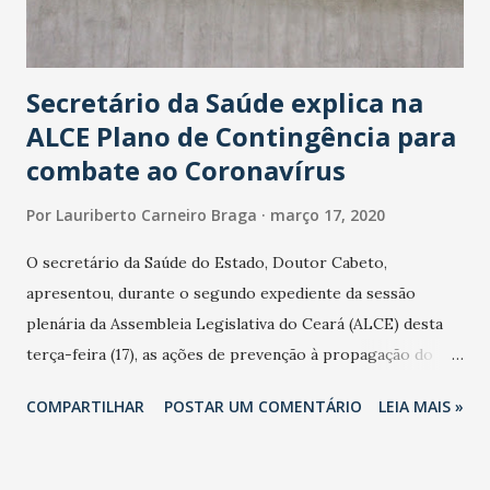
Secretário da Saúde explica na
ALCE Plano de Contingência para
combate ao Coronavírus
Por
Lauriberto Carneiro Braga
março 17, 2020
O secretário da Saúde do Estado, Doutor Cabeto,
apresentou, durante o segundo expediente da sessão
plenária da Assembleia Legislativa do Ceará (ALCE) desta
terça-feira (17), as ações de prevenção à propagação do
novo coronavírus (Covid-19) e as recentes medidas
COMPARTILHAR
POSTAR UM COMENTÁRIO
LEIA MAIS »
adotadas pelo Governo do Estado na contenção da
pandemia e atendimento aos enfermos. O secretário
informou que o Estado tem desenvolvido um plano de