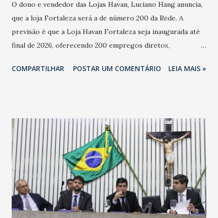
O dono e vendedor das Lojas Havan, Luciano Hang anuncia,
que a loja Fortaleza será a de número 200 da Rede. A
previsão é que a Loja Havan Fortaleza seja inaugurada até
final de 2026, oferecendo 200 empregos diretos,
totalizando na Rede 25 mil vendedores. A localização da
COMPARTILHAR
POSTAR UM COMENTÁRIO
LEIA MAIS »
Havan Fortaleza ainda não foi anunciada oficialmente, mas
fontes extraoficiais indicam, que será na Avenida
Washington Soares-Messejana. Uma coisa é certa: será a
maior loja Havan do Brasil.