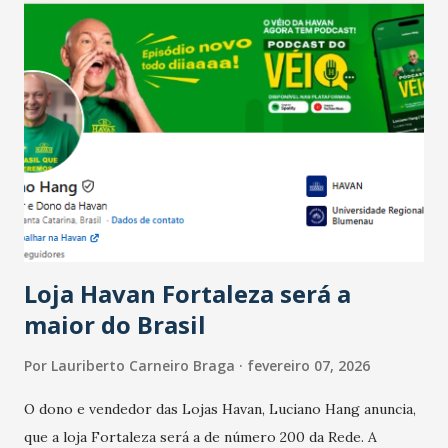
confraternizações de fim de ano e pelo pagamento do 13º
Salário para um número maior de trabalhadores, já que o
país tem a menor taxa de desemprego dos anos recentes.
Ainda segundo a Pesquisa, em novembro de 2025, 40% dos
bares e restaurantes operaram com lucro e outros 40%
registraram equilíbrio financeiro. Já o percentual de
estabelecimentos no prejuízo ficou em 19%, pouco abaixo
do observado no mês anterior. Outros 1% não existiam em
novembro. Em relação a outubro, o faturamento também
cresceu. De acordo com a pesquisa, 44% dos n...
Loja Havan Fortaleza será a
maior do Brasil
Por
Lauriberto Carneiro Braga
fevereiro 07, 2026
O dono e vendedor das Lojas Havan, Luciano Hang anuncia,
que a loja Fortaleza será a de número 200 da Rede. A