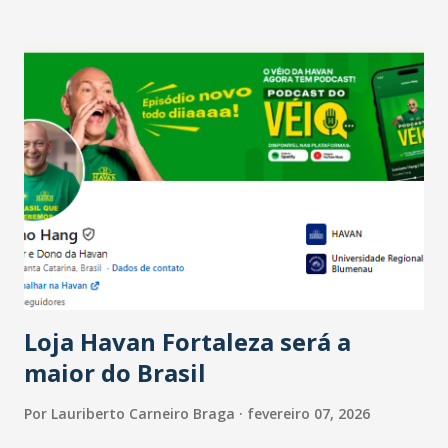
setor é sustentada principalmente pelo desempenho
recente das empresas, impulsionado pelas
confraternizações de fim de ano e pelo pagamento do 13º
Salário para um número maior de trabalhadores, já que o
país tem a menor taxa de desemprego dos anos recentes.
Ainda segundo a Pesquisa, em novembro de 2025, 40% dos
bares e restaurantes operaram com lucro e outros 40%
registraram equilíbrio financeiro. Já o percentual de
estabelecimentos no prejuízo ficou em 19%, pouco abaixo
do observado no mês anterior. Outros 1% não existiam em
novembro. Em relação a outubro, o faturamento também
cresceu. De acordo com a pesquisa, 44% dos n...
Loja Havan Fortaleza será a
maior do Brasil
Por
Lauriberto Carneiro Braga
fevereiro 07, 2026