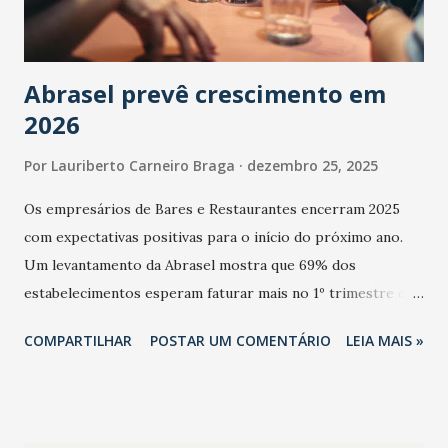
Abrasel prevê crescimento em
2026
Por
Lauriberto Carneiro Braga
dezembro 25, 2025
Os empresários de Bares e Restaurantes encerram 2025
com expectativas positivas para o início do próximo ano.
Um levantamento da Abrasel mostra que 69% dos
estabelecimentos esperam faturar mais no 1º trimestre de
2026 em comparação com o mesmo período de 2025. Em
COMPARTILHAR
POSTAR UM COMENTÁRIO
LEIA MAIS »
relação ao último trimestre deste ano, 56% também
projetam crescimento (foto Helena Lopes). A confiança do
setor é sustentada principalmente pelo desempenho
recente das empresas, impulsionado pelas