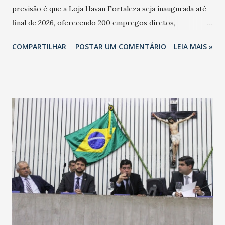
previsão é que a Loja Havan Fortaleza seja inaugurada até
final de 2026, oferecendo 200 empregos diretos,
totalizando na Rede 25 mil vendedores. A localização da
COMPARTILHAR
POSTAR UM COMENTÁRIO
LEIA MAIS »
Havan Fortaleza ainda não foi anunciada oficialmente, mas
fontes extraoficiais indicam, que será na Avenida
Washington Soares-Messejana. Uma coisa é certa: será a
maior loja Havan do Brasil.