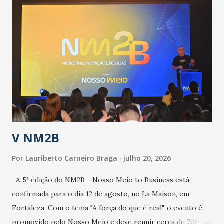
públicos e domiciliares. “Nós não estamos vivendo uma
epidemia comum, como temos em todos os anos, com
aumento de casos de dengue, influenza ou H1N1. Trata-se
de uma epidemia com um vírus diferente, com um poder de
contaminação maior que outros coronavírus”, apontou o
secretário. Segundo ele, é uma epidemia com chance de
contaminação alta, podendo gerar um grande risco à
população e ao sistema de saúde. “Precisamos saber fazer a
estratificação do risco da doença, para não so...
V NM2B
Por
Lauriberto Carneiro Braga
julho 20, 2026
A 5ª edição do NM2B - Nosso Meio to Business está
confirmada para o dia 12 de agosto, no La Maison, em
Fortaleza. Com o tema "A força do que é real", o evento é
promovido pelo Nosso Meio e deve reunir cerca de 700