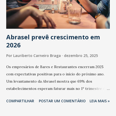
Abrasel prevê crescimento em
2026
Por
Lauriberto Carneiro Braga
dezembro 25, 2025
Os empresários de Bares e Restaurantes encerram 2025
com expectativas positivas para o início do próximo ano.
Um levantamento da Abrasel mostra que 69% dos
estabelecimentos esperam faturar mais no 1º trimestre de
2026 em comparação com o mesmo período de 2025. Em
COMPARTILHAR
POSTAR UM COMENTÁRIO
LEIA MAIS »
relação ao último trimestre deste ano, 56% também
projetam crescimento (foto Helena Lopes). A confiança do