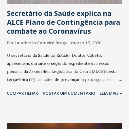
Secretário da Saúde explica na
ALCE Plano de Contingência para
combate ao Coronavírus
Por
Lauriberto Carneiro Braga
março 17, 2020
O secretário da Saúde do Estado, Doutor Cabeto,
apresentou, durante o segundo expediente da sessão
plenária da Assembleia Legislativa do Ceará (ALCE) desta
terça-feira (17), as ações de prevenção à propagação do
novo coronavírus (Covid-19) e as recentes medidas
COMPARTILHAR
POSTAR UM COMENTÁRIO
LEIA MAIS »
adotadas pelo Governo do Estado na contenção da
pandemia e atendimento aos enfermos. O secretário
informou que o Estado tem desenvolvido um plano de
contingência pautado em formas de reconhecimento da
população suspeita e de cuidados com os ambientes