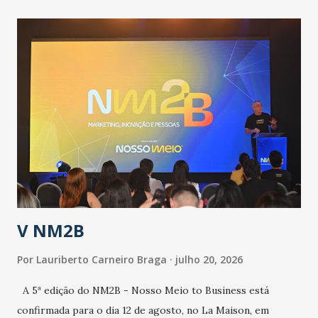
contingência pautado em formas de reconhecimento da
população suspeita e de cuidados com os ambientes
públicos e domiciliares. “Nós não estamos vivendo uma
epidemia comum, como temos em todos os anos, com
aumento de casos de dengue, influenza ou H1N1. Trata-se
de uma epidemia com um vírus diferente, com um poder de
contaminação maior que outros coronavírus”, apontou o
secretário. Segundo ele, é uma epidemia com chance de
contaminação alta, podendo gerar um grande risco à
população e ao sistema de saúde. “Precisamos saber fazer a
estratificação do risco da doença, para não so...
V NM2B
Por
Lauriberto Carneiro Braga
julho 20, 2026
A 5ª edição do NM2B - Nosso Meio to Business está
confirmada para o dia 12 de agosto, no La Maison, em