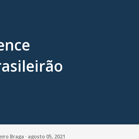
ence
asileirão
eiro Braga
agosto 05, 2021