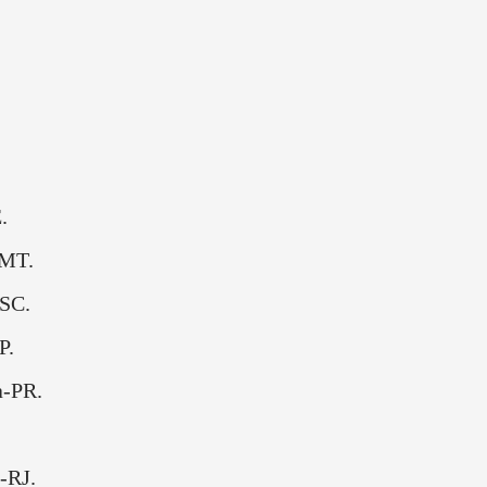
.
-MT.
-SC.
P.
a-PR.
-RJ.