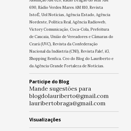
Assunção AM 620, Rádio Dragão do Mar AM
690, Rádio Verdes Mares AM 810, Revista
IstoÉ, Uol Notícias, Agência Estado, Agência
Nordeste, Política Real, Agência Radioweb,
Victory Comunicação, Coca-Cola, Prefeitura
de Caucaia, União de Vereadores e Câmaras do
Ceará (UVC), Revista da Confederação
Nacional da Indústria (CNI), Revista Fale!, iG,
Shopping Benfica. Ceo do Blog do Lauriberto e
da Agência Grande Fortaleza de Notícias.
Participe do Blog
Mande sugestões para
blogdolauriberto@gmail.com
lauribertobraga@gmail.com
Visualizações