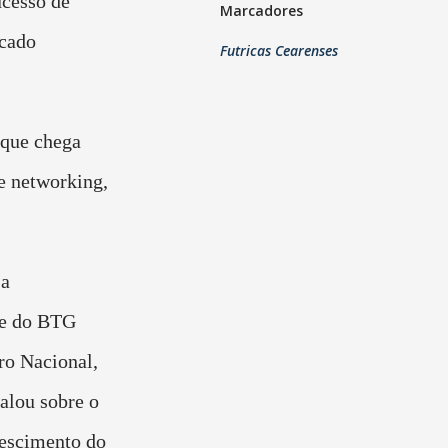
ucesso de
Marcadores
rcado
Futricas Cearenses
 que chega
e networking,
 a
fe do BTG
ro Nacional,
alou sobre o
escimento do