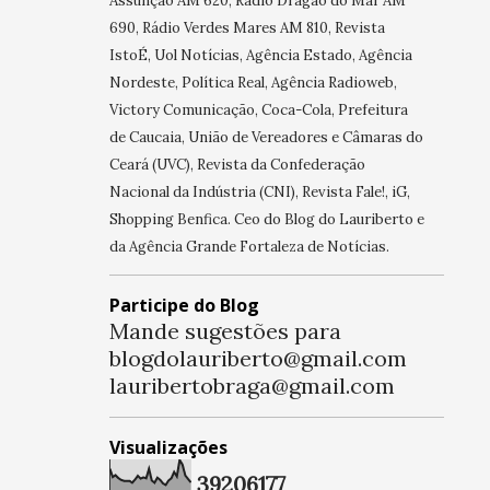
Assunção AM 620, Rádio Dragão do Mar AM
690, Rádio Verdes Mares AM 810, Revista
IstoÉ, Uol Notícias, Agência Estado, Agência
Nordeste, Política Real, Agência Radioweb,
Victory Comunicação, Coca-Cola, Prefeitura
de Caucaia, União de Vereadores e Câmaras do
Ceará (UVC), Revista da Confederação
Nacional da Indústria (CNI), Revista Fale!, iG,
Shopping Benfica. Ceo do Blog do Lauriberto e
da Agência Grande Fortaleza de Notícias.
Participe do Blog
Mande sugestões para
blogdolauriberto@gmail.com
lauribertobraga@gmail.com
Visualizações
3
9
2
0
6
1
7
7