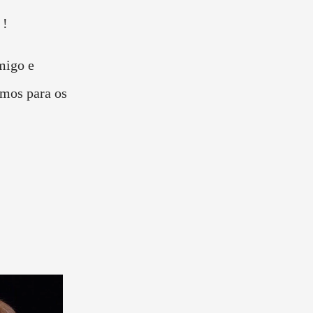
 !
migo e
amos para os