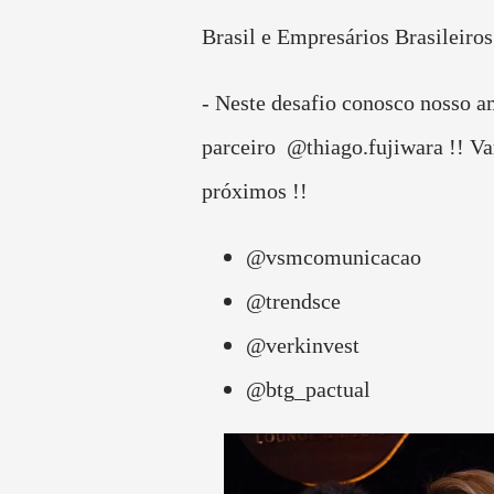
Brasil e Empresários Brasileiros
- Neste desafio conosco nosso a
parceiro @thiago.fujiwara !! V
próximos !!
@vsmcomunicacao
@trendsce
@verkinvest
@btg_pactual