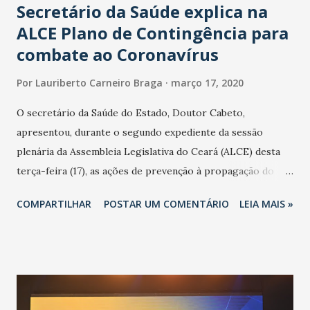
Secretário da Saúde explica na
ALCE Plano de Contingência para
combate ao Coronavírus
Por
Lauriberto Carneiro Braga
março 17, 2020
O secretário da Saúde do Estado, Doutor Cabeto,
apresentou, durante o segundo expediente da sessão
plenária da Assembleia Legislativa do Ceará (ALCE) desta
terça-feira (17), as ações de prevenção à propagação do
novo coronavírus (Covid-19) e as recentes medidas
COMPARTILHAR
POSTAR UM COMENTÁRIO
LEIA MAIS »
adotadas pelo Governo do Estado na contenção da
pandemia e atendimento aos enfermos. O secretário
informou que o Estado tem desenvolvido um plano de
contingência pautado em formas de reconhecimento da
população suspeita e de cuidados com os ambientes
públicos e domiciliares. “Nós não estamos vivendo uma