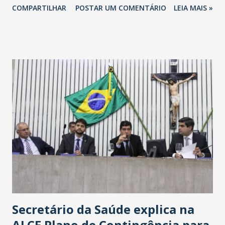
COMPARTILHAR
POSTAR UM COMENTÁRIO
LEIA MAIS »
Havan Fortaleza ainda não foi anunciada oficialmente, mas
fontes extraoficiais indicam, que será na Avenida
Washington Soares-Messejana. Uma coisa é certa: será a
maior loja Havan do Brasil.
Secretário da Saúde explica na
ALCE Plano de Contingência para