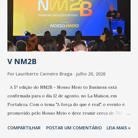
aumento de casos de dengue, influenza ou H1N1. Trata-se
de uma epidemia com um vírus diferente, com um poder de
contaminação maior que outros coronavírus”, apontou o
secretário. Segundo ele, é uma epidemia com chance de
contaminação alta, podendo gerar um grande risco à
população e ao sistema de saúde. “Precisamos saber fazer a
estratificação do risco da doença, para não so...
V NM2B
Por
Lauriberto Carneiro Braga
julho 20, 2026
A 5ª edição do NM2B - Nosso Meio to Business está
confirmada para o dia 12 de agosto, no La Maison, em
Fortaleza. Com o tema "A força do que é real", o evento é
promovido pelo Nosso Meio e deve reunir cerca de 700
participantes, entre executivos, empreendedores, gestores
COMPARTILHAR
POSTAR UM COMENTÁRIO
LEIA MAIS »
e lideranças do Mercado Nacional. Desde 2022, o NM2B