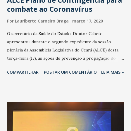
combate ao Coronavírus
Por
Lauriberto Carneiro Braga
março 17, 2020
O secretário da Saúde do Estado, Doutor Cabeto,
apresentou, durante o segundo expediente da sessão
plenária da Assembleia Legislativa do Ceará (ALCE) desta
terça-feira (17), as ações de prevenção à propagação do
novo coronavírus (Covid-19) e as recentes medidas
COMPARTILHAR
POSTAR UM COMENTÁRIO
LEIA MAIS »
adotadas pelo Governo do Estado na contenção da
pandemia e atendimento aos enfermos. O secretário
informou que o Estado tem desenvolvido um plano de
contingência pautado em formas de reconhecimento da
população suspeita e de cuidados com os ambientes
públicos e domiciliares. “Nós não estamos vivendo uma
epidemia comum, como temos em todos os anos, com