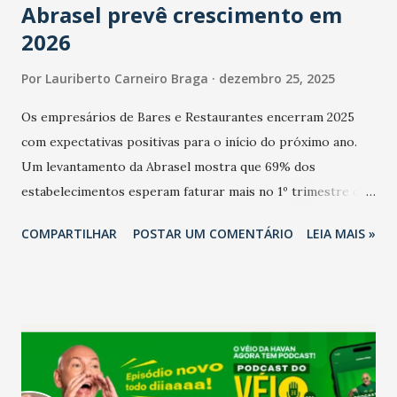
Abrasel prevê crescimento em
2026
Por
Lauriberto Carneiro Braga
dezembro 25, 2025
Os empresários de Bares e Restaurantes encerram 2025
com expectativas positivas para o início do próximo ano.
Um levantamento da Abrasel mostra que 69% dos
estabelecimentos esperam faturar mais no 1º trimestre de
2026 em comparação com o mesmo período de 2025. Em
COMPARTILHAR
POSTAR UM COMENTÁRIO
LEIA MAIS »
relação ao último trimestre deste ano, 56% também
projetam crescimento (foto Helena Lopes). A confiança do
setor é sustentada principalmente pelo desempenho
recente das empresas, impulsionado pelas
confraternizações de fim de ano e pelo pagamento do 13º
Salário para um número maior de trabalhadores, já que o
país tem a menor taxa de desemprego dos anos recentes.