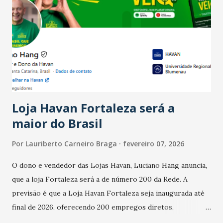
Ainda segundo a Pesquisa, em novembro de 2025, 40% dos
bares e restaurantes operaram com lucro e outros 40%
registraram equilíbrio financeiro. Já o percentual de
estabelecimentos no prejuízo ficou em 19%, pouco abaixo
do observado no mês anterior. Outros 1% não existiam em
novembro. Em relação a outubro, o faturamento também
cresceu. De acordo com a pesquisa, 44% dos n...
Loja Havan Fortaleza será a
maior do Brasil
Por
Lauriberto Carneiro Braga
fevereiro 07, 2026
O dono e vendedor das Lojas Havan, Luciano Hang anuncia,
que a loja Fortaleza será a de número 200 da Rede. A
previsão é que a Loja Havan Fortaleza seja inaugurada até
final de 2026, oferecendo 200 empregos diretos,
totalizando na Rede 25 mil vendedores. A localização da