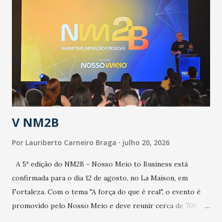
epidemia comum, como temos em todos os anos, com
aumento de casos de dengue, influenza ou H1N1. Trata-se
de uma epidemia com um vírus diferente, com um poder de
contaminação maior que outros coronavírus”, apontou o
secretário. Segundo ele, é uma epidemia com chance de
contaminação alta, podendo gerar um grande risco à
população e ao sistema de saúde. “Precisamos saber fazer a
estratificação do risco da doença, para não so...
V NM2B
Por
Lauriberto Carneiro Braga
julho 20, 2026
A 5ª edição do NM2B - Nosso Meio to Business está
confirmada para o dia 12 de agosto, no La Maison, em
Fortaleza. Com o tema "A força do que é real", o evento é
promovido pelo Nosso Meio e deve reunir cerca de 700
participantes, entre executivos, empreendedores, gestores