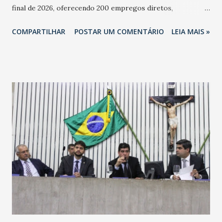
final de 2026, oferecendo 200 empregos diretos,
totalizando na Rede 25 mil vendedores. A localização da
COMPARTILHAR
POSTAR UM COMENTÁRIO
LEIA MAIS »
Havan Fortaleza ainda não foi anunciada oficialmente, mas
fontes extraoficiais indicam, que será na Avenida
Washington Soares-Messejana. Uma coisa é certa: será a
maior loja Havan do Brasil.