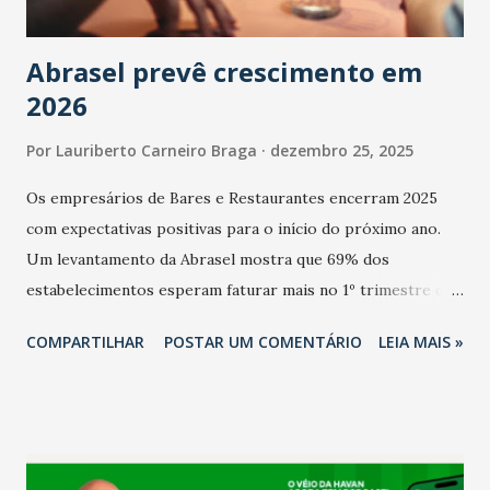
Abrasel prevê crescimento em
2026
Por
Lauriberto Carneiro Braga
dezembro 25, 2025
Os empresários de Bares e Restaurantes encerram 2025
com expectativas positivas para o início do próximo ano.
Um levantamento da Abrasel mostra que 69% dos
estabelecimentos esperam faturar mais no 1º trimestre de
2026 em comparação com o mesmo período de 2025. Em
COMPARTILHAR
POSTAR UM COMENTÁRIO
LEIA MAIS »
relação ao último trimestre deste ano, 56% também
projetam crescimento (foto Helena Lopes). A confiança do
setor é sustentada principalmente pelo desempenho
recente das empresas, impulsionado pelas
confraternizações de fim de ano e pelo pagamento do 13º