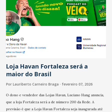
Salário para um número maior de trabalhadores, já que o
país tem a menor taxa de desemprego dos anos recentes.
Ainda segundo a Pesquisa, em novembro de 2025, 40% dos
bares e restaurantes operaram com lucro e outros 40%
registraram equilíbrio financeiro. Já o percentual de
estabelecimentos no prejuízo ficou em 19%, pouco abaixo
do observado no mês anterior. Outros 1% não existiam em
novembro. Em relação a outubro, o faturamento também
cresceu. De acordo com a pesquisa, 44% dos n...
Loja Havan Fortaleza será a
maior do Brasil
Por
Lauriberto Carneiro Braga
fevereiro 07, 2026
O dono e vendedor das Lojas Havan, Luciano Hang anuncia,
que a loja Fortaleza será a de número 200 da Rede. A
previsão é que a Loja Havan Fortaleza seja inaugurada até