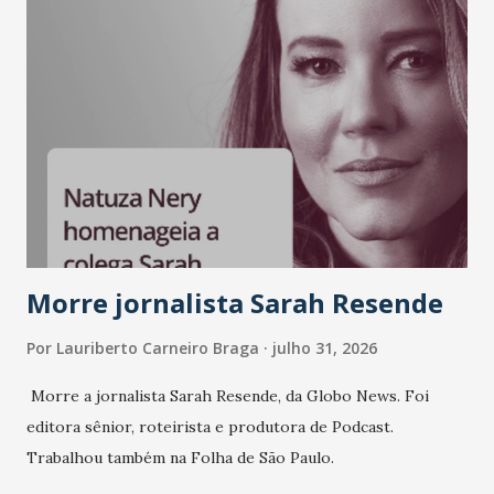
A nova edição chega em um momento em que autenticidade
e consistência ganham peso nas conversas sobre marca,
liderança e estratégia. - Vivemos um momento em que todo
mundo fala muito e poucos entregam de verdade. O NM2B
sempre existiu para dar palco a quem constrói com
consistência, e nesta edição isso fica ainda mais claro.
Vamos reforçar que ser genuíno sustenta a confiança entre
marcas, pessoas e mercado", afirma Tamires So...
Morre jornalista Sarah Resende
Por
Lauriberto Carneiro Braga
julho 31, 2026
Morre a jornalista Sarah Resende, da Globo News. Foi
editora sênior, roteirista e produtora de Podcast.
Trabalhou também na Folha de São Paulo.