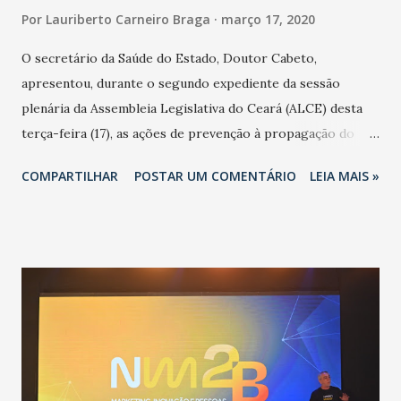
Por
Lauriberto Carneiro Braga
março 17, 2020
O secretário da Saúde do Estado, Doutor Cabeto,
apresentou, durante o segundo expediente da sessão
plenária da Assembleia Legislativa do Ceará (ALCE) desta
terça-feira (17), as ações de prevenção à propagação do
novo coronavírus (Covid-19) e as recentes medidas
COMPARTILHAR
POSTAR UM COMENTÁRIO
LEIA MAIS »
adotadas pelo Governo do Estado na contenção da
pandemia e atendimento aos enfermos. O secretário
informou que o Estado tem desenvolvido um plano de
contingência pautado em formas de reconhecimento da
população suspeita e de cuidados com os ambientes
públicos e domiciliares. “Nós não estamos vivendo uma
epidemia comum, como temos em todos os anos, com
aumento de casos de dengue, influenza ou H1N1. Trata-se
de uma epidemia com um vírus diferente, com um poder de