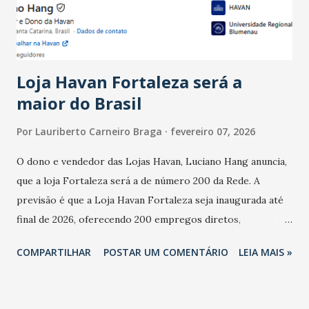
estabelecimentos no prejuízo ficou em 19%, pouco abaixo
do observado no mês anterior. Outros 1% não existiam em
novembro. Em relação a outubro, o faturamento também
cresceu. De acordo com a pesquisa, 44% dos n...
Loja Havan Fortaleza será a
maior do Brasil
Por
Lauriberto Carneiro Braga
fevereiro 07, 2026
O dono e vendedor das Lojas Havan, Luciano Hang anuncia,
que a loja Fortaleza será a de número 200 da Rede. A
previsão é que a Loja Havan Fortaleza seja inaugurada até
final de 2026, oferecendo 200 empregos diretos,
totalizando na Rede 25 mil vendedores. A localização da
COMPARTILHAR
POSTAR UM COMENTÁRIO
LEIA MAIS »
Havan Fortaleza ainda não foi anunciada oficialmente, mas
fontes extraoficiais indicam, que será na Avenida
Washington Soares-Messejana. Uma coisa é certa: será a