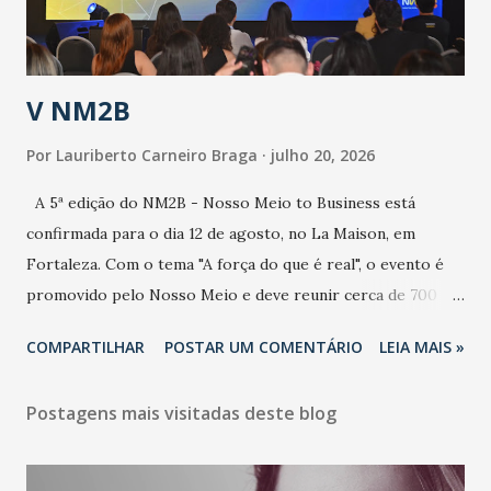
contaminação alta, podendo gerar um grande risco à
população e ao sistema de saúde. “Precisamos saber fazer a
estratificação do risco da doença, para não so...
V NM2B
Por
Lauriberto Carneiro Braga
julho 20, 2026
A 5ª edição do NM2B - Nosso Meio to Business está
confirmada para o dia 12 de agosto, no La Maison, em
Fortaleza. Com o tema "A força do que é real", o evento é
promovido pelo Nosso Meio e deve reunir cerca de 700
participantes, entre executivos, empreendedores, gestores
COMPARTILHAR
POSTAR UM COMENTÁRIO
LEIA MAIS »
e lideranças do Mercado Nacional. Desde 2022, o NM2B
consolidou-se como um dos principais encontros do setor
Postagens mais visitadas deste blog
de negócios do Nordeste, reunindo profissionais de marcas
como Bradesco, Samsung, Carrefour, Banco do Nordeste,
LinkedIn, VISA, Grupo 3corações, TikTok e M. Dias Branco.