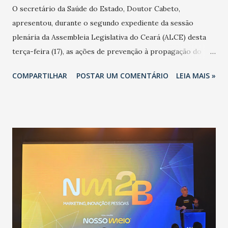
O secretário da Saúde do Estado, Doutor Cabeto,
apresentou, durante o segundo expediente da sessão
plenária da Assembleia Legislativa do Ceará (ALCE) desta
terça-feira (17), as ações de prevenção à propagação do
novo coronavírus (Covid-19) e as recentes medidas
COMPARTILHAR
POSTAR UM COMENTÁRIO
LEIA MAIS »
adotadas pelo Governo do Estado na contenção da
pandemia e atendimento aos enfermos. O secretário
informou que o Estado tem desenvolvido um plano de
contingência pautado em formas de reconhecimento da
população suspeita e de cuidados com os ambientes
públicos e domiciliares. “Nós não estamos vivendo uma
epidemia comum, como temos em todos os anos, com
aumento de casos de dengue, influenza ou H1N1. Trata-se
de uma epidemia com um vírus diferente, com um poder de
contaminação maior que outros coronavírus”, apontou o
secretário. Segundo ele, é uma epidemia com chance de