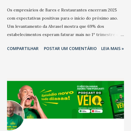
Os empresários de Bares e Restaurantes encerram 2025
com expectativas positivas para o início do próximo ano.
Um levantamento da Abrasel mostra que 69% dos
estabelecimentos esperam faturar mais no 1º trimestre de
2026 em comparação com o mesmo período de 2025. Em
COMPARTILHAR
POSTAR UM COMENTÁRIO
LEIA MAIS »
relação ao último trimestre deste ano, 56% também
projetam crescimento (foto Helena Lopes). A confiança do
setor é sustentada principalmente pelo desempenho
recente das empresas, impulsionado pelas
confraternizações de fim de ano e pelo pagamento do 13º
Salário para um número maior de trabalhadores, já que o
país tem a menor taxa de desemprego dos anos recentes.
Ainda segundo a Pesquisa, em novembro de 2025, 40% dos
bares e restaurantes operaram com lucro e outros 40%
registraram equilíbrio financeiro. Já o percentual de