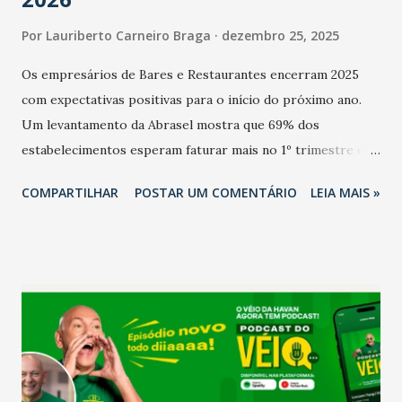
Por
Lauriberto Carneiro Braga
dezembro 25, 2025
Os empresários de Bares e Restaurantes encerram 2025
com expectativas positivas para o início do próximo ano.
Um levantamento da Abrasel mostra que 69% dos
estabelecimentos esperam faturar mais no 1º trimestre de
2026 em comparação com o mesmo período de 2025. Em
COMPARTILHAR
POSTAR UM COMENTÁRIO
LEIA MAIS »
relação ao último trimestre deste ano, 56% também
projetam crescimento (foto Helena Lopes). A confiança do
setor é sustentada principalmente pelo desempenho
recente das empresas, impulsionado pelas
confraternizações de fim de ano e pelo pagamento do 13º
Salário para um número maior de trabalhadores, já que o
país tem a menor taxa de desemprego dos anos recentes.
Ainda segundo a Pesquisa, em novembro de 2025, 40% dos
bares e restaurantes operaram com lucro e outros 40%