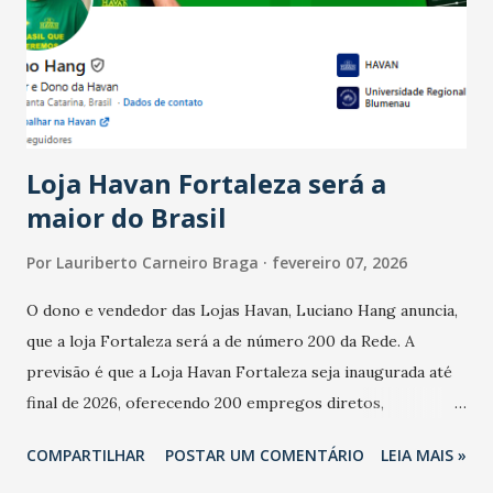
registraram equilíbrio financeiro. Já o percentual de
estabelecimentos no prejuízo ficou em 19%, pouco abaixo
do observado no mês anterior. Outros 1% não existiam em
novembro. Em relação a outubro, o faturamento também
cresceu. De acordo com a pesquisa, 44% dos n...
Loja Havan Fortaleza será a
maior do Brasil
Por
Lauriberto Carneiro Braga
fevereiro 07, 2026
O dono e vendedor das Lojas Havan, Luciano Hang anuncia,
que a loja Fortaleza será a de número 200 da Rede. A
previsão é que a Loja Havan Fortaleza seja inaugurada até
final de 2026, oferecendo 200 empregos diretos,
totalizando na Rede 25 mil vendedores. A localização da
COMPARTILHAR
POSTAR UM COMENTÁRIO
LEIA MAIS »
Havan Fortaleza ainda não foi anunciada oficialmente, mas