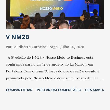
contaminação maior que outros coronavírus”, apontou o
secretário. Segundo ele, é uma epidemia com chance de
contaminação alta, podendo gerar um grande risco à
população e ao sistema de saúde. “Precisamos saber fazer a
estratificação do risco da doença, para não so...
V NM2B
Por
Lauriberto Carneiro Braga
julho 20, 2026
A 5ª edição do NM2B - Nosso Meio to Business está
confirmada para o dia 12 de agosto, no La Maison, em
Fortaleza. Com o tema "A força do que é real", o evento é
promovido pelo Nosso Meio e deve reunir cerca de 700
participantes, entre executivos, empreendedores, gestores
COMPARTILHAR
POSTAR UM COMENTÁRIO
LEIA MAIS »
e lideranças do Mercado Nacional. Desde 2022, o NM2B
consolidou-se como um dos principais encontros do setor
de negócios do Nordeste, reunindo profissionais de marcas