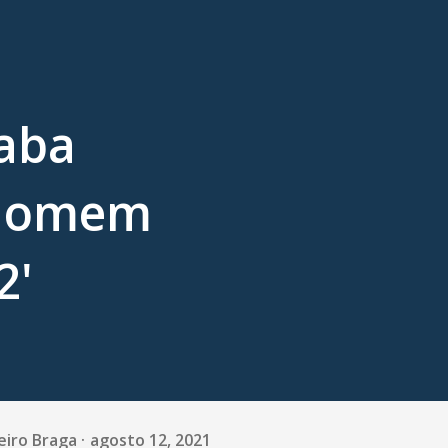
aba
 Homem
2'
eiro Braga
agosto 12, 2021