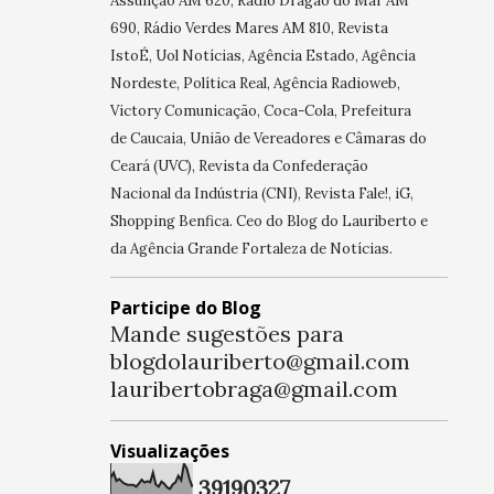
Assunção AM 620, Rádio Dragão do Mar AM
690, Rádio Verdes Mares AM 810, Revista
IstoÉ, Uol Notícias, Agência Estado, Agência
Nordeste, Política Real, Agência Radioweb,
Victory Comunicação, Coca-Cola, Prefeitura
de Caucaia, União de Vereadores e Câmaras do
Ceará (UVC), Revista da Confederação
Nacional da Indústria (CNI), Revista Fale!, iG,
Shopping Benfica. Ceo do Blog do Lauriberto e
da Agência Grande Fortaleza de Notícias.
Participe do Blog
Mande sugestões para
blogdolauriberto@gmail.com
lauribertobraga@gmail.com
Visualizações
3
9
1
9
0
3
2
7