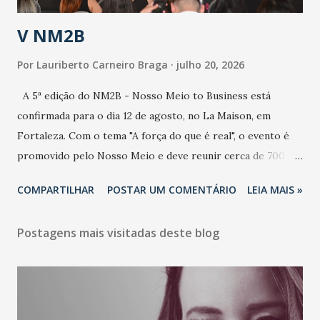
estratificação do risco da doença, para não so...
V NM2B
Por
Lauriberto Carneiro Braga
julho 20, 2026
A 5ª edição do NM2B - Nosso Meio to Business está
confirmada para o dia 12 de agosto, no La Maison, em
Fortaleza. Com o tema "A força do que é real", o evento é
promovido pelo Nosso Meio e deve reunir cerca de 700
participantes, entre executivos, empreendedores, gestores
COMPARTILHAR
POSTAR UM COMENTÁRIO
LEIA MAIS »
e lideranças do Mercado Nacional. Desde 2022, o NM2B
consolidou-se como um dos principais encontros do setor
Postagens mais visitadas deste blog
de negócios do Nordeste, reunindo profissionais de marcas
como Bradesco, Samsung, Carrefour, Banco do Nordeste,
LinkedIn, VISA, Grupo 3corações, TikTok e M. Dias Branco.
A nova edição chega em um momento em que autenticidade
e consistência ganham peso nas conversas sobre marca,