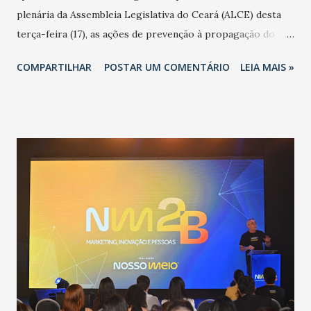
plenária da Assembleia Legislativa do Ceará (ALCE) desta
terça-feira (17), as ações de prevenção à propagação do
novo coronavírus (Covid-19) e as recentes medidas
COMPARTILHAR
POSTAR UM COMENTÁRIO
LEIA MAIS »
adotadas pelo Governo do Estado na contenção da
pandemia e atendimento aos enfermos. O secretário
informou que o Estado tem desenvolvido um plano de
contingência pautado em formas de reconhecimento da
população suspeita e de cuidados com os ambientes
públicos e domiciliares. “Nós não estamos vivendo uma
epidemia comum, como temos em todos os anos, com
aumento de casos de dengue, influenza ou H1N1. Trata-se
de uma epidemia com um vírus diferente, com um poder de
contaminação maior que outros coronavírus”, apontou o
secretário. Segundo ele, é uma epidemia com chance de
contaminação alta, podendo gerar um grande risco à
população e ao sistema de saúde. “Precisamos saber fazer a