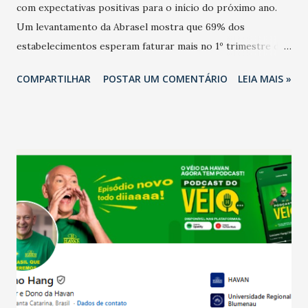
com expectativas positivas para o início do próximo ano.
Um levantamento da Abrasel mostra que 69% dos
estabelecimentos esperam faturar mais no 1º trimestre de
2026 em comparação com o mesmo período de 2025. Em
COMPARTILHAR
POSTAR UM COMENTÁRIO
LEIA MAIS »
relação ao último trimestre deste ano, 56% também
projetam crescimento (foto Helena Lopes). A confiança do
setor é sustentada principalmente pelo desempenho
recente das empresas, impulsionado pelas
confraternizações de fim de ano e pelo pagamento do 13º
Salário para um número maior de trabalhadores, já que o
país tem a menor taxa de desemprego dos anos recentes.
Ainda segundo a Pesquisa, em novembro de 2025, 40% dos
bares e restaurantes operaram com lucro e outros 40%
registraram equilíbrio financeiro. Já o percentual de
estabelecimentos no prejuízo ficou em 19%, pouco abaixo
do observado no mês anterior. Outros 1% não existiam em