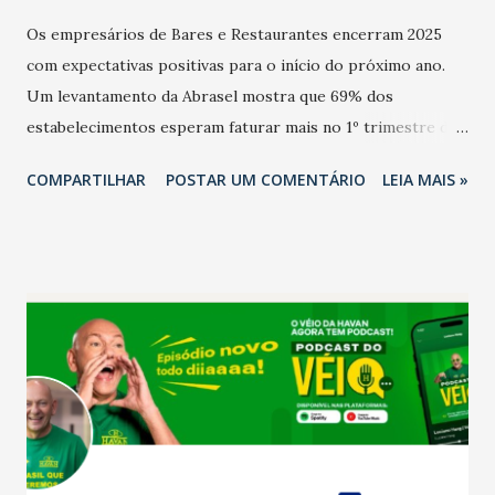
Os empresários de Bares e Restaurantes encerram 2025
com expectativas positivas para o início do próximo ano.
Um levantamento da Abrasel mostra que 69% dos
estabelecimentos esperam faturar mais no 1º trimestre de
2026 em comparação com o mesmo período de 2025. Em
COMPARTILHAR
POSTAR UM COMENTÁRIO
LEIA MAIS »
relação ao último trimestre deste ano, 56% também
projetam crescimento (foto Helena Lopes). A confiança do
setor é sustentada principalmente pelo desempenho
recente das empresas, impulsionado pelas
confraternizações de fim de ano e pelo pagamento do 13º
Salário para um número maior de trabalhadores, já que o
país tem a menor taxa de desemprego dos anos recentes.
Ainda segundo a Pesquisa, em novembro de 2025, 40% dos
bares e restaurantes operaram com lucro e outros 40%
registraram equilíbrio financeiro. Já o percentual de