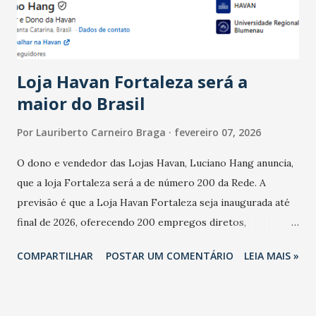
estabelecimentos no prejuízo ficou em 19%, pouco abaixo
do observado no mês anterior. Outros 1% não existiam em
novembro. Em relação a outubro, o faturamento também
cresceu. De acordo com a pesquisa, 44% dos n...
Loja Havan Fortaleza será a
maior do Brasil
Por
Lauriberto Carneiro Braga
fevereiro 07, 2026
O dono e vendedor das Lojas Havan, Luciano Hang anuncia,
que a loja Fortaleza será a de número 200 da Rede. A
previsão é que a Loja Havan Fortaleza seja inaugurada até
final de 2026, oferecendo 200 empregos diretos,
totalizando na Rede 25 mil vendedores. A localização da
COMPARTILHAR
POSTAR UM COMENTÁRIO
LEIA MAIS »
Havan Fortaleza ainda não foi anunciada oficialmente, mas
fontes extraoficiais indicam, que será na Avenida
Washington Soares-Messejana. Uma coisa é certa: será a