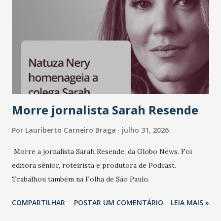
liderança e estratégia. - Vivemos um momento em que todo
mundo fala muito e poucos entregam de verdade. O NM2B
sempre existiu para dar palco a quem constrói com
consistência, e nesta edição isso fica ainda mais claro.
Vamos reforçar que ser genuíno sustenta a confiança entre
marcas, pessoas e mercado", afirma Tamires So...
Morre jornalista Sarah Resende
Por
Lauriberto Carneiro Braga
julho 31, 2026
Morre a jornalista Sarah Resende, da Globo News. Foi
editora sênior, roteirista e produtora de Podcast.
Trabalhou também na Folha de São Paulo.
COMPARTILHAR
POSTAR UM COMENTÁRIO
LEIA MAIS »