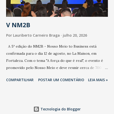
contaminação alta, podendo gerar um grande risco à
população e ao sistema de saúde. “Precisamos saber fazer a
estratificação do risco da doença, para não so...
V NM2B
Por
Lauriberto Carneiro Braga
julho 20, 2026
A 5ª edição do NM2B - Nosso Meio to Business está
confirmada para o dia 12 de agosto, no La Maison, em
Fortaleza. Com o tema "A força do que é real", o evento é
promovido pelo Nosso Meio e deve reunir cerca de 700
participantes, entre executivos, empreendedores, gestores
COMPARTILHAR
POSTAR UM COMENTÁRIO
LEIA MAIS »
e lideranças do Mercado Nacional. Desde 2022, o NM2B
consolidou-se como um dos principais encontros do setor
de negócios do Nordeste, reunindo profissionais de marcas
como Bradesco, Samsung, Carrefour, Banco do Nordeste,
Tecnologia do Blogger
LinkedIn, VISA, Grupo 3corações, TikTok e M. Dias Branco.