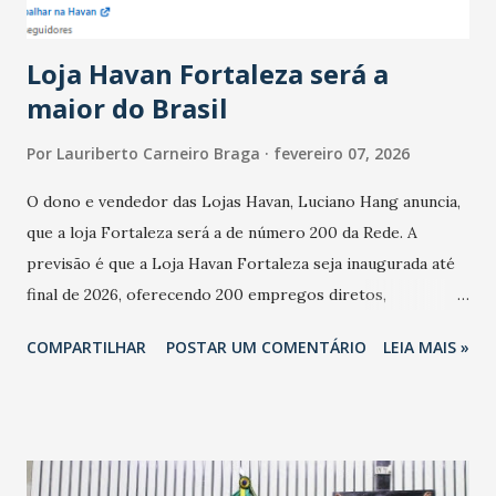
novembro. Em relação a outubro, o faturamento também
cresceu. De acordo com a pesquisa, 44% dos n...
Loja Havan Fortaleza será a
maior do Brasil
Por
Lauriberto Carneiro Braga
fevereiro 07, 2026
O dono e vendedor das Lojas Havan, Luciano Hang anuncia,
que a loja Fortaleza será a de número 200 da Rede. A
previsão é que a Loja Havan Fortaleza seja inaugurada até
final de 2026, oferecendo 200 empregos diretos,
totalizando na Rede 25 mil vendedores. A localização da
COMPARTILHAR
POSTAR UM COMENTÁRIO
LEIA MAIS »
Havan Fortaleza ainda não foi anunciada oficialmente, mas
fontes extraoficiais indicam, que será na Avenida
Washington Soares-Messejana. Uma coisa é certa: será a
maior loja Havan do Brasil.