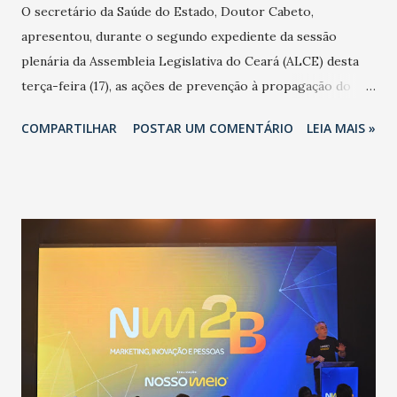
O secretário da Saúde do Estado, Doutor Cabeto,
apresentou, durante o segundo expediente da sessão
plenária da Assembleia Legislativa do Ceará (ALCE) desta
terça-feira (17), as ações de prevenção à propagação do
novo coronavírus (Covid-19) e as recentes medidas
COMPARTILHAR
POSTAR UM COMENTÁRIO
LEIA MAIS »
adotadas pelo Governo do Estado na contenção da
pandemia e atendimento aos enfermos. O secretário
informou que o Estado tem desenvolvido um plano de
contingência pautado em formas de reconhecimento da
população suspeita e de cuidados com os ambientes
públicos e domiciliares. “Nós não estamos vivendo uma
epidemia comum, como temos em todos os anos, com
aumento de casos de dengue, influenza ou H1N1. Trata-se
de uma epidemia com um vírus diferente, com um poder de
contaminação maior que outros coronavírus”, apontou o
secretário. Segundo ele, é uma epidemia com chance de