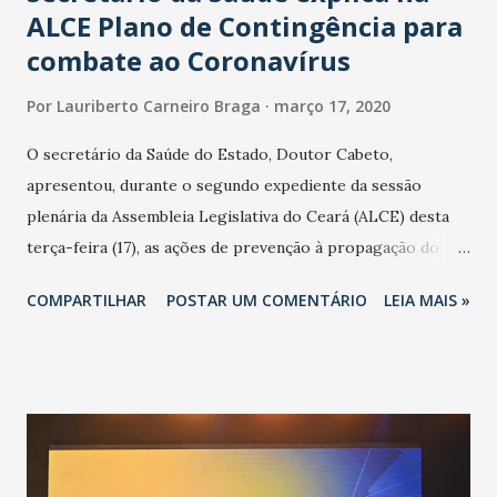
ALCE Plano de Contingência para
combate ao Coronavírus
Por
Lauriberto Carneiro Braga
março 17, 2020
O secretário da Saúde do Estado, Doutor Cabeto,
apresentou, durante o segundo expediente da sessão
plenária da Assembleia Legislativa do Ceará (ALCE) desta
terça-feira (17), as ações de prevenção à propagação do
novo coronavírus (Covid-19) e as recentes medidas
COMPARTILHAR
POSTAR UM COMENTÁRIO
LEIA MAIS »
adotadas pelo Governo do Estado na contenção da
pandemia e atendimento aos enfermos. O secretário
informou que o Estado tem desenvolvido um plano de
contingência pautado em formas de reconhecimento da
população suspeita e de cuidados com os ambientes
públicos e domiciliares. “Nós não estamos vivendo uma
epidemia comum, como temos em todos os anos, com