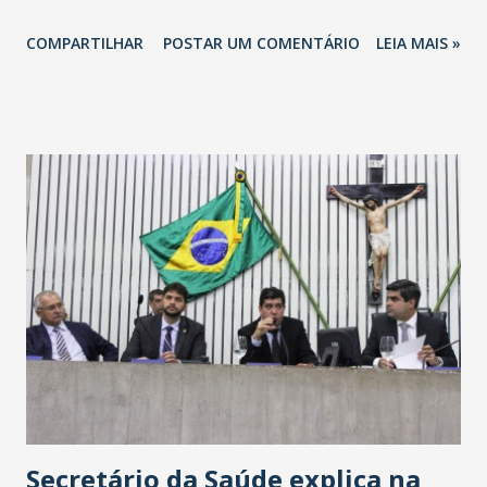
totalizando na Rede 25 mil vendedores. A localização da
COMPARTILHAR
POSTAR UM COMENTÁRIO
LEIA MAIS »
Havan Fortaleza ainda não foi anunciada oficialmente, mas
fontes extraoficiais indicam, que será na Avenida
Washington Soares-Messejana. Uma coisa é certa: será a
maior loja Havan do Brasil.
Secretário da Saúde explica na