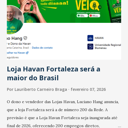
país tem a menor taxa de desemprego dos anos recentes.
Ainda segundo a Pesquisa, em novembro de 2025, 40% dos
bares e restaurantes operaram com lucro e outros 40%
registraram equilíbrio financeiro. Já o percentual de
estabelecimentos no prejuízo ficou em 19%, pouco abaixo
do observado no mês anterior. Outros 1% não existiam em
novembro. Em relação a outubro, o faturamento também
cresceu. De acordo com a pesquisa, 44% dos n...
Loja Havan Fortaleza será a
maior do Brasil
Por
Lauriberto Carneiro Braga
fevereiro 07, 2026
O dono e vendedor das Lojas Havan, Luciano Hang anuncia,
que a loja Fortaleza será a de número 200 da Rede. A
previsão é que a Loja Havan Fortaleza seja inaugurada até
final de 2026, oferecendo 200 empregos diretos,