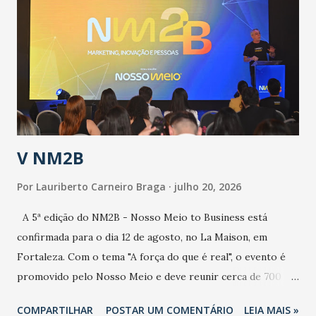
aumento de casos de dengue, influenza ou H1N1. Trata-se
de uma epidemia com um vírus diferente, com um poder de
contaminação maior que outros coronavírus”, apontou o
secretário. Segundo ele, é uma epidemia com chance de
contaminação alta, podendo gerar um grande risco à
população e ao sistema de saúde. “Precisamos saber fazer a
estratificação do risco da doença, para não so...
V NM2B
Por
Lauriberto Carneiro Braga
julho 20, 2026
A 5ª edição do NM2B - Nosso Meio to Business está
confirmada para o dia 12 de agosto, no La Maison, em
Fortaleza. Com o tema "A força do que é real", o evento é
promovido pelo Nosso Meio e deve reunir cerca de 700
participantes, entre executivos, empreendedores, gestores
COMPARTILHAR
POSTAR UM COMENTÁRIO
LEIA MAIS »
e lideranças do Mercado Nacional. Desde 2022, o NM2B