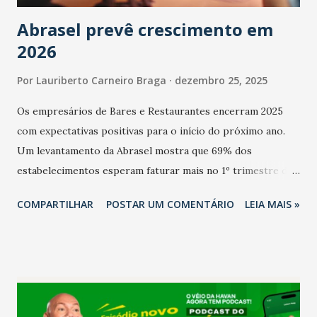
Abrasel prevê crescimento em
2026
Por
Lauriberto Carneiro Braga
dezembro 25, 2025
Os empresários de Bares e Restaurantes encerram 2025
com expectativas positivas para o início do próximo ano.
Um levantamento da Abrasel mostra que 69% dos
estabelecimentos esperam faturar mais no 1º trimestre de
2026 em comparação com o mesmo período de 2025. Em
COMPARTILHAR
POSTAR UM COMENTÁRIO
LEIA MAIS »
relação ao último trimestre deste ano, 56% também
projetam crescimento (foto Helena Lopes). A confiança do
setor é sustentada principalmente pelo desempenho
recente das empresas, impulsionado pelas
confraternizações de fim de ano e pelo pagamento do 13º
Salário para um número maior de trabalhadores, já que o