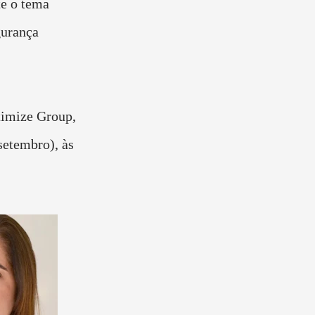
te o tema
gurança
timize Group,
setembro), às