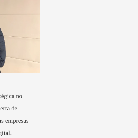
tégica no
erta de
as empresas
ital.