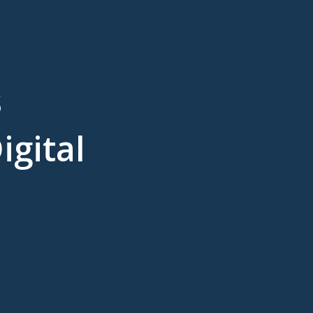
s
igital