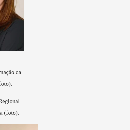
oto).
Regional
a (foto).