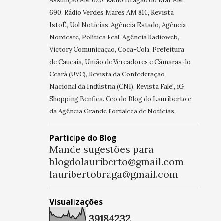
Assunção AM 620, Rádio Dragão do Mar AM
690, Rádio Verdes Mares AM 810, Revista
IstoÉ, Uol Notícias, Agência Estado, Agência
Nordeste, Política Real, Agência Radioweb,
Victory Comunicação, Coca-Cola, Prefeitura
de Caucaia, União de Vereadores e Câmaras do
Ceará (UVC), Revista da Confederação
Nacional da Indústria (CNI), Revista Fale!, iG,
Shopping Benfica. Ceo do Blog do Lauriberto e
da Agência Grande Fortaleza de Notícias.
Participe do Blog
Mande sugestões para
blogdolauriberto@gmail.com
lauribertobraga@gmail.com
Visualizações
3
9
1
8
4
2
3
2