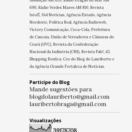
Assunção AM 620, Rádio Dragão do Mar AM
690, Rádio Verdes Mares AM 810, Revista
IstoÉ, Uol Notícias, Agência Estado, Agência
Nordeste, Política Real, Agência Radioweb,
Victory Comunicação, Coca-Cola, Prefeitura
de Caucaia, União de Vereadores e Câmaras do
Ceará (UVC), Revista da Confederação
Nacional da Indústria (CNI), Revista Fale!, iG,
Shopping Benfica. Ceo do Blog do Lauriberto e
da Agência Grande Fortaleza de Notícias.
Participe do Blog
Mande sugestões para
blogdolauriberto@gmail.com
lauribertobraga@gmail.com
Visualizações
3
9
1
7
8
7
0
8