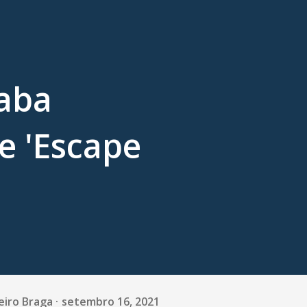
aba
me 'Escape
eiro Braga
setembro 16, 2021