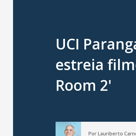
UCI Parang
estreia fil
Room 2'
Por
Lauriberto Carn