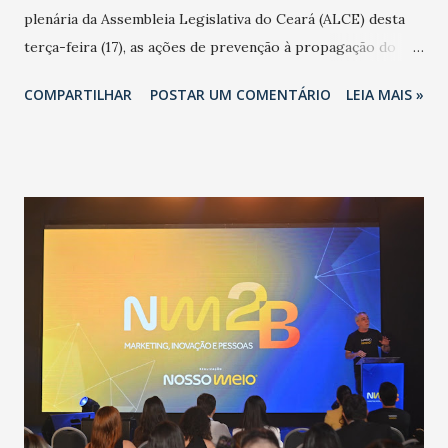
plenária da Assembleia Legislativa do Ceará (ALCE) desta
terça-feira (17), as ações de prevenção à propagação do
novo coronavírus (Covid-19) e as recentes medidas
COMPARTILHAR
POSTAR UM COMENTÁRIO
LEIA MAIS »
adotadas pelo Governo do Estado na contenção da
pandemia e atendimento aos enfermos. O secretário
informou que o Estado tem desenvolvido um plano de
contingência pautado em formas de reconhecimento da
população suspeita e de cuidados com os ambientes
públicos e domiciliares. “Nós não estamos vivendo uma
epidemia comum, como temos em todos os anos, com
aumento de casos de dengue, influenza ou H1N1. Trata-se
de uma epidemia com um vírus diferente, com um poder de
contaminação maior que outros coronavírus”, apontou o
secretário. Segundo ele, é uma epidemia com chance de
contaminação alta, podendo gerar um grande risco à
população e ao sistema de saúde. “Precisamos saber fazer a