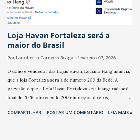
estabelecimentos no prejuízo ficou em 19%, pouco abaixo
do observado no mês anterior. Outros 1% não existiam em
novembro. Em relação a outubro, o faturamento também
cresceu. De acordo com a pesquisa, 44% dos n...
Loja Havan Fortaleza será a
maior do Brasil
Por
Lauriberto Carneiro Braga
fevereiro 07, 2026
O dono e vendedor das Lojas Havan, Luciano Hang anuncia,
que a loja Fortaleza será a de número 200 da Rede. A
previsão é que a Loja Havan Fortaleza seja inaugurada até
final de 2026, oferecendo 200 empregos diretos,
totalizando na Rede 25 mil vendedores. A localização da
COMPARTILHAR
POSTAR UM COMENTÁRIO
LEIA MAIS »
Havan Fortaleza ainda não foi anunciada oficialmente, mas
fontes extraoficiais indicam, que será na Avenida
Washington Soares-Messejana. Uma coisa é certa: será a