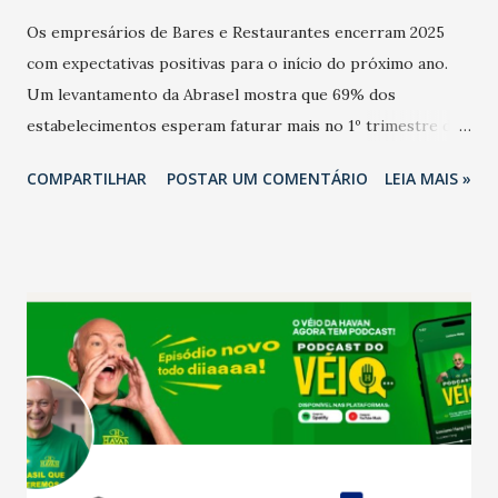
Os empresários de Bares e Restaurantes encerram 2025
com expectativas positivas para o início do próximo ano.
Um levantamento da Abrasel mostra que 69% dos
estabelecimentos esperam faturar mais no 1º trimestre de
2026 em comparação com o mesmo período de 2025. Em
COMPARTILHAR
POSTAR UM COMENTÁRIO
LEIA MAIS »
relação ao último trimestre deste ano, 56% também
projetam crescimento (foto Helena Lopes). A confiança do
setor é sustentada principalmente pelo desempenho
recente das empresas, impulsionado pelas
confraternizações de fim de ano e pelo pagamento do 13º
Salário para um número maior de trabalhadores, já que o
país tem a menor taxa de desemprego dos anos recentes.
Ainda segundo a Pesquisa, em novembro de 2025, 40% dos
bares e restaurantes operaram com lucro e outros 40%
registraram equilíbrio financeiro. Já o percentual de