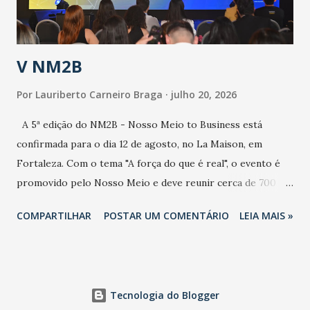
contaminação alta, podendo gerar um grande risco à
população e ao sistema de saúde. “Precisamos saber fazer a
estratificação do risco da doença, para não so...
V NM2B
Por
Lauriberto Carneiro Braga
julho 20, 2026
A 5ª edição do NM2B - Nosso Meio to Business está
confirmada para o dia 12 de agosto, no La Maison, em
Fortaleza. Com o tema "A força do que é real", o evento é
promovido pelo Nosso Meio e deve reunir cerca de 700
participantes, entre executivos, empreendedores, gestores
COMPARTILHAR
POSTAR UM COMENTÁRIO
LEIA MAIS »
e lideranças do Mercado Nacional. Desde 2022, o NM2B
consolidou-se como um dos principais encontros do setor
de negócios do Nordeste, reunindo profissionais de marcas
como Bradesco, Samsung, Carrefour, Banco do Nordeste,
Tecnologia do Blogger
LinkedIn, VISA, Grupo 3corações, TikTok e M. Dias Branco.