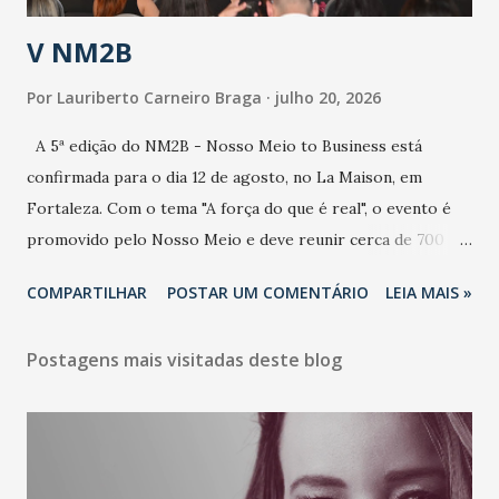
estratificação do risco da doença, para não so...
V NM2B
Por
Lauriberto Carneiro Braga
julho 20, 2026
A 5ª edição do NM2B - Nosso Meio to Business está
confirmada para o dia 12 de agosto, no La Maison, em
Fortaleza. Com o tema "A força do que é real", o evento é
promovido pelo Nosso Meio e deve reunir cerca de 700
participantes, entre executivos, empreendedores, gestores
COMPARTILHAR
POSTAR UM COMENTÁRIO
LEIA MAIS »
e lideranças do Mercado Nacional. Desde 2022, o NM2B
consolidou-se como um dos principais encontros do setor
Postagens mais visitadas deste blog
de negócios do Nordeste, reunindo profissionais de marcas
como Bradesco, Samsung, Carrefour, Banco do Nordeste,
LinkedIn, VISA, Grupo 3corações, TikTok e M. Dias Branco.
A nova edição chega em um momento em que autenticidade
e consistência ganham peso nas conversas sobre marca,