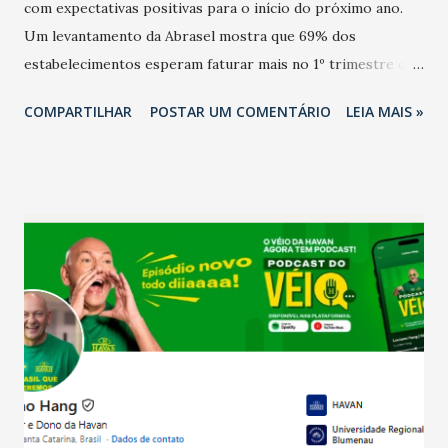
com expectativas positivas para o início do próximo ano.
Um levantamento da Abrasel mostra que 69% dos
estabelecimentos esperam faturar mais no 1º trimestre de
2026 em comparação com o mesmo período de 2025. Em
COMPARTILHAR
POSTAR UM COMENTÁRIO
LEIA MAIS »
relação ao último trimestre deste ano, 56% também
projetam crescimento (foto Helena Lopes). A confiança do
setor é sustentada principalmente pelo desempenho
recente das empresas, impulsionado pelas
confraternizações de fim de ano e pelo pagamento do 13º
Salário para um número maior de trabalhadores, já que o
país tem a menor taxa de desemprego dos anos recentes.
Ainda segundo a Pesquisa, em novembro de 2025, 40% dos
bares e restaurantes operaram com lucro e outros 40%
registraram equilíbrio financeiro. Já o percentual de
estabelecimentos no prejuízo ficou em 19%, pouco abaixo
do observado no mês anterior. Outros 1% não existiam em