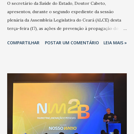
O secretário da Saúde do Estado, Doutor Cabeto,
apresentou, durante o segundo expediente da sessão
plenária da Assembleia Legislativa do Ceará (ALCE) desta
terça-feira (17), as ações de prevenção à propagação do
novo coronavírus (Covid-19) e as recentes medidas
COMPARTILHAR
POSTAR UM COMENTÁRIO
LEIA MAIS »
adotadas pelo Governo do Estado na contenção da
pandemia e atendimento aos enfermos. O secretário
informou que o Estado tem desenvolvido um plano de
contingência pautado em formas de reconhecimento da
população suspeita e de cuidados com os ambientes
públicos e domiciliares. “Nós não estamos vivendo uma
epidemia comum, como temos em todos os anos, com
aumento de casos de dengue, influenza ou H1N1. Trata-se
de uma epidemia com um vírus diferente, com um poder de
contaminação maior que outros coronavírus”, apontou o
secretário. Segundo ele, é uma epidemia com chance de