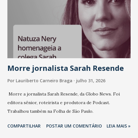
liderança e estratégia. - Vivemos um momento em que todo
mundo fala muito e poucos entregam de verdade. O NM2B
sempre existiu para dar palco a quem constrói com
consistência, e nesta edição isso fica ainda mais claro.
Vamos reforçar que ser genuíno sustenta a confiança entre
marcas, pessoas e mercado", afirma Tamires So...
Morre jornalista Sarah Resende
Por
Lauriberto Carneiro Braga
julho 31, 2026
Morre a jornalista Sarah Resende, da Globo News. Foi
editora sênior, roteirista e produtora de Podcast.
Trabalhou também na Folha de São Paulo.
COMPARTILHAR
POSTAR UM COMENTÁRIO
LEIA MAIS »