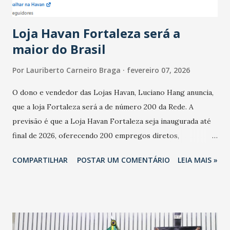
novembro. Em relação a outubro, o faturamento também
cresceu. De acordo com a pesquisa, 44% dos n...
Loja Havan Fortaleza será a
maior do Brasil
Por
Lauriberto Carneiro Braga
fevereiro 07, 2026
O dono e vendedor das Lojas Havan, Luciano Hang anuncia,
que a loja Fortaleza será a de número 200 da Rede. A
previsão é que a Loja Havan Fortaleza seja inaugurada até
final de 2026, oferecendo 200 empregos diretos,
totalizando na Rede 25 mil vendedores. A localização da
COMPARTILHAR
POSTAR UM COMENTÁRIO
LEIA MAIS »
Havan Fortaleza ainda não foi anunciada oficialmente, mas
fontes extraoficiais indicam, que será na Avenida
Washington Soares-Messejana. Uma coisa é certa: será a
maior loja Havan do Brasil.