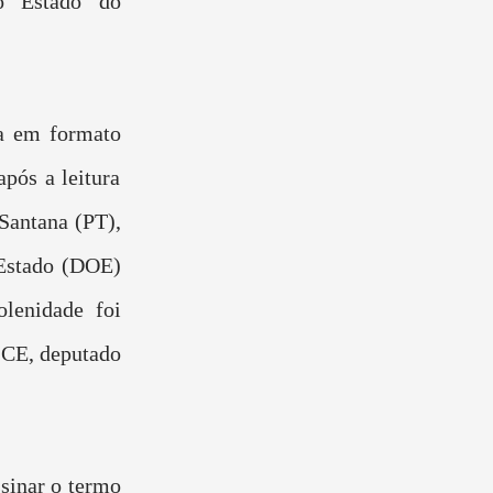
do Estado do
da em formato
após a leitura
Santana (PT),
 Estado (DOE)
olenidade foi
LCE, deputado
ssinar o termo