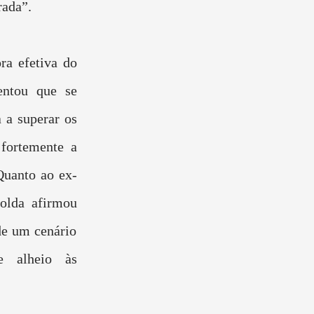
rada”.
ra efetiva do
entou que se
 a superar os
 fortemente a
Quanto ao ex-
olda afirmou
de um cenário
e alheio às