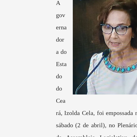
A
gov
erna
dor
a do
Esta
do
do
Cea
rá, Izolda Cela, foi empossada 
sábado (2 de abril), no Plenár