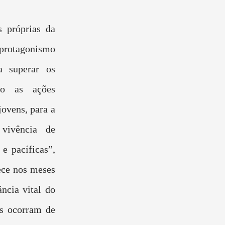
s próprias da
protagonismo
a superar os
mo as ações
jovens, para a
 vivência de
e pacíficas”,
ece nos meses
ncia vital do
s ocorram de