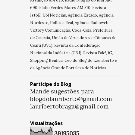
Assunção AM 620, Rádio Dragão do Mar AM
690, Rádio Verdes Mares AM 810, Revista
IstoÉ, Uol Notícias, Agência Estado, Agência
Nordeste, Política Real, Agência Radioweb,
Victory Comunicação, Coca-Cola, Prefeitura
de Caucaia, União de Vereadores e Câmaras do
Ceará (UVC), Revista da Confederação
Nacional da Indústria (CNI), Revista Fale!, iG,
Shopping Benfica. Ceo do Blog do Lauriberto e
da Agência Grande Fortaleza de Notícias.
Participe do Blog
Mande sugestões para
blogdolauriberto@gmail.com
lauribertobraga@gmail.com
Visualizações
3
9
1
9
5
0
3
5