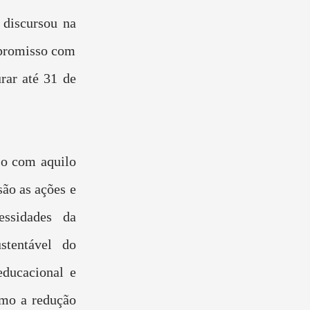
 discursou na
mpromisso com
rar até 31 de
o com aquilo
são as ações e
essidades da
stentável do
educacional e
omo a redução