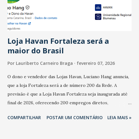
estabelecimentos no prejuízo ficou em 19%, pouco abaixo
do observado no mês anterior. Outros 1% não existiam em
novembro. Em relação a outubro, o faturamento também
cresceu. De acordo com a pesquisa, 44% dos n...
Loja Havan Fortaleza será a
maior do Brasil
Por
Lauriberto Carneiro Braga
fevereiro 07, 2026
O dono e vendedor das Lojas Havan, Luciano Hang anuncia,
que a loja Fortaleza será a de número 200 da Rede. A
previsão é que a Loja Havan Fortaleza seja inaugurada até
final de 2026, oferecendo 200 empregos diretos,
totalizando na Rede 25 mil vendedores. A localização da
COMPARTILHAR
POSTAR UM COMENTÁRIO
LEIA MAIS »
Havan Fortaleza ainda não foi anunciada oficialmente, mas
fontes extraoficiais indicam, que será na Avenida
Washington Soares-Messejana. Uma coisa é certa: será a