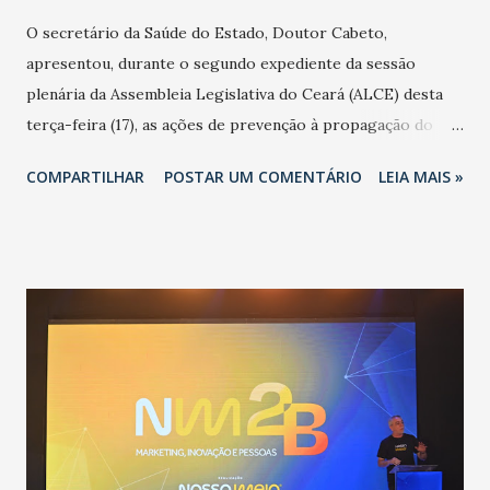
O secretário da Saúde do Estado, Doutor Cabeto,
apresentou, durante o segundo expediente da sessão
plenária da Assembleia Legislativa do Ceará (ALCE) desta
terça-feira (17), as ações de prevenção à propagação do
novo coronavírus (Covid-19) e as recentes medidas
COMPARTILHAR
POSTAR UM COMENTÁRIO
LEIA MAIS »
adotadas pelo Governo do Estado na contenção da
pandemia e atendimento aos enfermos. O secretário
informou que o Estado tem desenvolvido um plano de
contingência pautado em formas de reconhecimento da
população suspeita e de cuidados com os ambientes
públicos e domiciliares. “Nós não estamos vivendo uma
epidemia comum, como temos em todos os anos, com
aumento de casos de dengue, influenza ou H1N1. Trata-se
de uma epidemia com um vírus diferente, com um poder de
contaminação maior que outros coronavírus”, apontou o