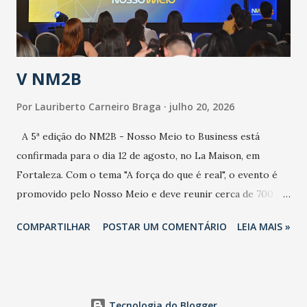
secretário. Segundo ele, é uma epidemia com chance de
contaminação alta, podendo gerar um grande risco à
população e ao sistema de saúde. “Precisamos saber fazer a
estratificação do risco da doença, para não so...
V NM2B
Por
Lauriberto Carneiro Braga
julho 20, 2026
A 5ª edição do NM2B - Nosso Meio to Business está
confirmada para o dia 12 de agosto, no La Maison, em
Fortaleza. Com o tema "A força do que é real", o evento é
promovido pelo Nosso Meio e deve reunir cerca de 700
participantes, entre executivos, empreendedores, gestores
COMPARTILHAR
POSTAR UM COMENTÁRIO
LEIA MAIS »
e lideranças do Mercado Nacional. Desde 2022, o NM2B
consolidou-se como um dos principais encontros do setor
de negócios do Nordeste, reunindo profissionais de marcas
como Bradesco, Samsung, Carrefour, Banco do Nordeste,
Tecnologia do Blogger