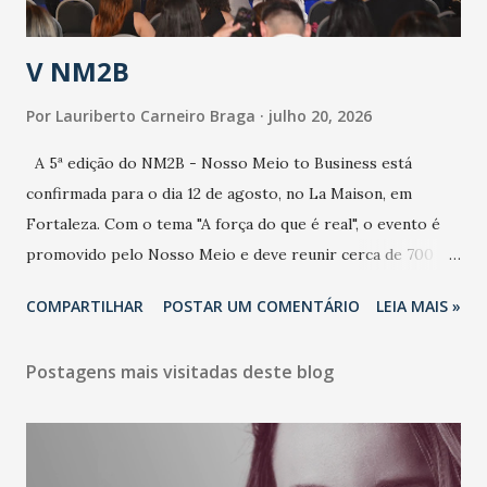
população e ao sistema de saúde. “Precisamos saber fazer a
estratificação do risco da doença, para não so...
V NM2B
Por
Lauriberto Carneiro Braga
julho 20, 2026
A 5ª edição do NM2B - Nosso Meio to Business está
confirmada para o dia 12 de agosto, no La Maison, em
Fortaleza. Com o tema "A força do que é real", o evento é
promovido pelo Nosso Meio e deve reunir cerca de 700
participantes, entre executivos, empreendedores, gestores
COMPARTILHAR
POSTAR UM COMENTÁRIO
LEIA MAIS »
e lideranças do Mercado Nacional. Desde 2022, o NM2B
consolidou-se como um dos principais encontros do setor
Postagens mais visitadas deste blog
de negócios do Nordeste, reunindo profissionais de marcas
como Bradesco, Samsung, Carrefour, Banco do Nordeste,
LinkedIn, VISA, Grupo 3corações, TikTok e M. Dias Branco.
A nova edição chega em um momento em que autenticidade