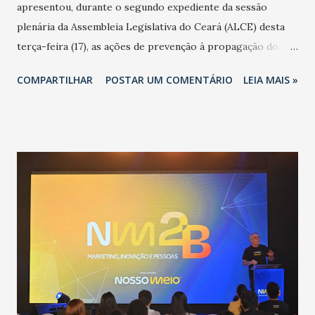
apresentou, durante o segundo expediente da sessão
plenária da Assembleia Legislativa do Ceará (ALCE) desta
terça-feira (17), as ações de prevenção à propagação do
novo coronavírus (Covid-19) e as recentes medidas
COMPARTILHAR
POSTAR UM COMENTÁRIO
LEIA MAIS »
adotadas pelo Governo do Estado na contenção da
pandemia e atendimento aos enfermos. O secretário
informou que o Estado tem desenvolvido um plano de
contingência pautado em formas de reconhecimento da
população suspeita e de cuidados com os ambientes
públicos e domiciliares. “Nós não estamos vivendo uma
epidemia comum, como temos em todos os anos, com
aumento de casos de dengue, influenza ou H1N1. Trata-se
de uma epidemia com um vírus diferente, com um poder de
contaminação maior que outros coronavírus”, apontou o
secretário. Segundo ele, é uma epidemia com chance de
contaminação alta, podendo gerar um grande risco à