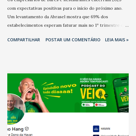
com expectativas positivas para o início do próximo ano.
Um levantamento da Abrasel mostra que 69% dos
estabelecimentos esperam faturar mais no 1º trimestre de
2026 em comparação com o mesmo período de 2025. Em
COMPARTILHAR
POSTAR UM COMENTÁRIO
LEIA MAIS »
relação ao último trimestre deste ano, 56% também
projetam crescimento (foto Helena Lopes). A confiança do
setor é sustentada principalmente pelo desempenho
recente das empresas, impulsionado pelas
confraternizações de fim de ano e pelo pagamento do 13º
Salário para um número maior de trabalhadores, já que o
país tem a menor taxa de desemprego dos anos recentes.
Ainda segundo a Pesquisa, em novembro de 2025, 40% dos
bares e restaurantes operaram com lucro e outros 40%
registraram equilíbrio financeiro. Já o percentual de
estabelecimentos no prejuízo ficou em 19%, pouco abaixo
do observado no mês anterior. Outros 1% não existiam em