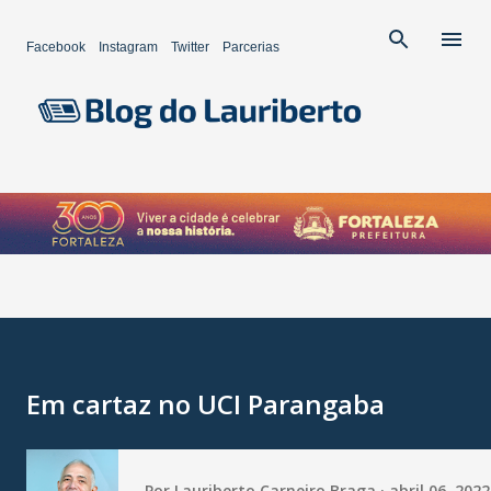
Pular para o conteúdo principal
Facebook
Instagram
Twitter
Parcerias
Em cartaz no UCI Parangaba
Por
Lauriberto Carneiro Braga
abril 06, 2022