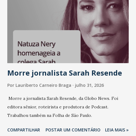
e consistência ganham peso nas conversas sobre marca,
liderança e estratégia. - Vivemos um momento em que todo
mundo fala muito e poucos entregam de verdade. O NM2B
sempre existiu para dar palco a quem constrói com
consistência, e nesta edição isso fica ainda mais claro.
Vamos reforçar que ser genuíno sustenta a confiança entre
marcas, pessoas e mercado", afirma Tamires So...
Morre jornalista Sarah Resende
Por
Lauriberto Carneiro Braga
julho 31, 2026
Morre a jornalista Sarah Resende, da Globo News. Foi
editora sênior, roteirista e produtora de Podcast.
Trabalhou também na Folha de São Paulo.
COMPARTILHAR
POSTAR UM COMENTÁRIO
LEIA MAIS »