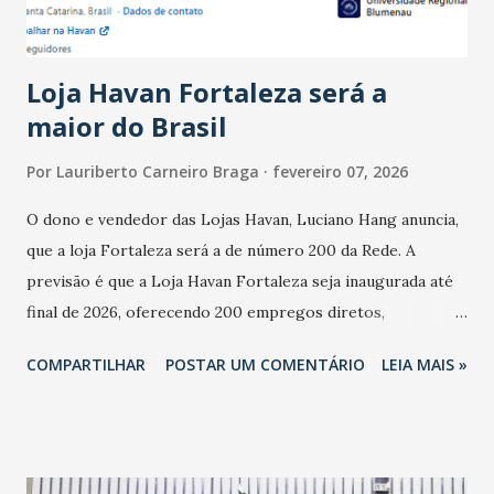
novembro. Em relação a outubro, o faturamento também
cresceu. De acordo com a pesquisa, 44% dos n...
Loja Havan Fortaleza será a
maior do Brasil
Por
Lauriberto Carneiro Braga
fevereiro 07, 2026
O dono e vendedor das Lojas Havan, Luciano Hang anuncia,
que a loja Fortaleza será a de número 200 da Rede. A
previsão é que a Loja Havan Fortaleza seja inaugurada até
final de 2026, oferecendo 200 empregos diretos,
totalizando na Rede 25 mil vendedores. A localização da
COMPARTILHAR
POSTAR UM COMENTÁRIO
LEIA MAIS »
Havan Fortaleza ainda não foi anunciada oficialmente, mas
fontes extraoficiais indicam, que será na Avenida
Washington Soares-Messejana. Uma coisa é certa: será a
maior loja Havan do Brasil.