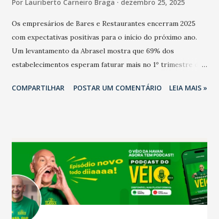
Por
Lauriberto Carneiro Braga
dezembro 25, 2025
Os empresários de Bares e Restaurantes encerram 2025
com expectativas positivas para o início do próximo ano.
Um levantamento da Abrasel mostra que 69% dos
estabelecimentos esperam faturar mais no 1º trimestre de
2026 em comparação com o mesmo período de 2025. Em
COMPARTILHAR
POSTAR UM COMENTÁRIO
LEIA MAIS »
relação ao último trimestre deste ano, 56% também
projetam crescimento (foto Helena Lopes). A confiança do
setor é sustentada principalmente pelo desempenho
recente das empresas, impulsionado pelas
confraternizações de fim de ano e pelo pagamento do 13º
Salário para um número maior de trabalhadores, já que o
país tem a menor taxa de desemprego dos anos recentes.
Ainda segundo a Pesquisa, em novembro de 2025, 40% dos
bares e restaurantes operaram com lucro e outros 40%
registraram equilíbrio financeiro. Já o percentual de