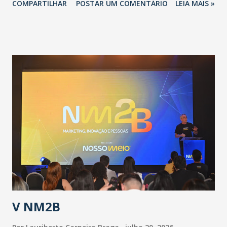
COMPARTILHAR
POSTAR UM COMENTÁRIO
LEIA MAIS »
adotadas pelo Governo do Estado na contenção da
pandemia e atendimento aos enfermos. O secretário
informou que o Estado tem desenvolvido um plano de
contingência pautado em formas de reconhecimento da
população suspeita e de cuidados com os ambientes
públicos e domiciliares. “Nós não estamos vivendo uma
epidemia comum, como temos em todos os anos, com
aumento de casos de dengue, influenza ou H1N1. Trata-se
de uma epidemia com um vírus diferente, com um poder de
contaminação maior que outros coronavírus”, apontou o
secretário. Segundo ele, é uma epidemia com chance de
contaminação alta, podendo gerar um grande risco à
população e ao sistema de saúde. “Precisamos saber fazer a
estratificação do risco da doença, para não so...
V NM2B