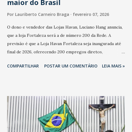
maior do Brasil
Por
Lauriberto Carneiro Braga
fevereiro 07, 2026
O dono e vendedor das Lojas Havan, Luciano Hang anuncia,
que a loja Fortaleza será a de número 200 da Rede. A
previsão é que a Loja Havan Fortaleza seja inaugurada até
final de 2026, oferecendo 200 empregos diretos,
totalizando na Rede 25 mil vendedores. A localização da
COMPARTILHAR
POSTAR UM COMENTÁRIO
LEIA MAIS »
Havan Fortaleza ainda não foi anunciada oficialmente, mas
fontes extraoficiais indicam, que será na Avenida
Washington Soares-Messejana. Uma coisa é certa: será a
maior loja Havan do Brasil.