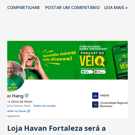
2026 em comparação com o mesmo período de 2025. Em
COMPARTILHAR
POSTAR UM COMENTÁRIO
LEIA MAIS »
relação ao último trimestre deste ano, 56% também
projetam crescimento (foto Helena Lopes). A confiança do
setor é sustentada principalmente pelo desempenho
recente das empresas, impulsionado pelas
confraternizações de fim de ano e pelo pagamento do 13º
Salário para um número maior de trabalhadores, já que o
país tem a menor taxa de desemprego dos anos recentes.
Ainda segundo a Pesquisa, em novembro de 2025, 40% dos
bares e restaurantes operaram com lucro e outros 40%
registraram equilíbrio financeiro. Já o percentual de
estabelecimentos no prejuízo ficou em 19%, pouco abaixo
do observado no mês anterior. Outros 1% não existiam em
novembro. Em relação a outubro, o faturamento também
cresceu. De acordo com a pesquisa, 44% dos n...
Loja Havan Fortaleza será a