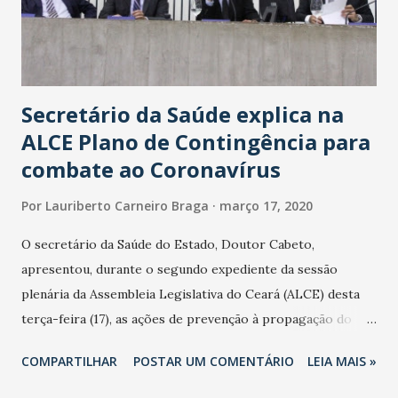
Secretário da Saúde explica na
ALCE Plano de Contingência para
combate ao Coronavírus
Por
Lauriberto Carneiro Braga
março 17, 2020
O secretário da Saúde do Estado, Doutor Cabeto,
apresentou, durante o segundo expediente da sessão
plenária da Assembleia Legislativa do Ceará (ALCE) desta
terça-feira (17), as ações de prevenção à propagação do
novo coronavírus (Covid-19) e as recentes medidas
COMPARTILHAR
POSTAR UM COMENTÁRIO
LEIA MAIS »
adotadas pelo Governo do Estado na contenção da
pandemia e atendimento aos enfermos. O secretário