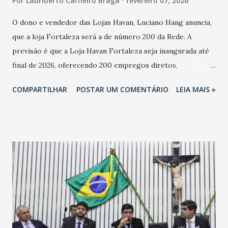
Por
Lauriberto Carneiro Braga
fevereiro 07, 2026
O dono e vendedor das Lojas Havan, Luciano Hang anuncia,
que a loja Fortaleza será a de número 200 da Rede. A
previsão é que a Loja Havan Fortaleza seja inaugurada até
final de 2026, oferecendo 200 empregos diretos,
totalizando na Rede 25 mil vendedores. A localização da
COMPARTILHAR
POSTAR UM COMENTÁRIO
LEIA MAIS »
Havan Fortaleza ainda não foi anunciada oficialmente, mas
fontes extraoficiais indicam, que será na Avenida
Washington Soares-Messejana. Uma coisa é certa: será a
maior loja Havan do Brasil.