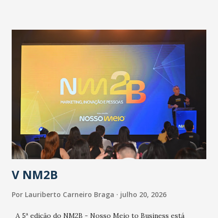
informou que o Estado tem desenvolvido um plano de
contingência pautado em formas de reconhecimento da
população suspeita e de cuidados com os ambientes
públicos e domiciliares. “Nós não estamos vivendo uma
epidemia comum, como temos em todos os anos, com
aumento de casos de dengue, influenza ou H1N1. Trata-se
de uma epidemia com um vírus diferente, com um poder de
contaminação maior que outros coronavírus”, apontou o
secretário. Segundo ele, é uma epidemia com chance de
contaminação alta, podendo gerar um grande risco à
população e ao sistema de saúde. “Precisamos saber fazer a
estratificação do risco da doença, para não so...
V NM2B
Por
Lauriberto Carneiro Braga
julho 20, 2026
A 5ª edição do NM2B - Nosso Meio to Business está