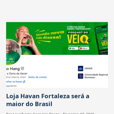
projetam crescimento (foto Helena Lopes). A confiança do
setor é sustentada principalmente pelo desempenho
recente das empresas, impulsionado pelas
confraternizações de fim de ano e pelo pagamento do 13º
Salário para um número maior de trabalhadores, já que o
país tem a menor taxa de desemprego dos anos recentes.
Ainda segundo a Pesquisa, em novembro de 2025, 40% dos
bares e restaurantes operaram com lucro e outros 40%
registraram equilíbrio financeiro. Já o percentual de
estabelecimentos no prejuízo ficou em 19%, pouco abaixo
do observado no mês anterior. Outros 1% não existiam em
novembro. Em relação a outubro, o faturamento também
cresceu. De acordo com a pesquisa, 44% dos n...
Loja Havan Fortaleza será a
maior do Brasil