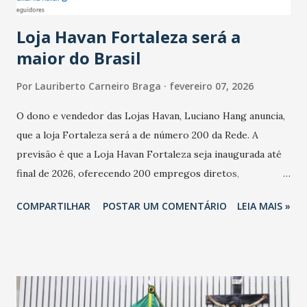
cresceu. De acordo com a pesquisa, 44% dos n...
Loja Havan Fortaleza será a
maior do Brasil
Por
Lauriberto Carneiro Braga
fevereiro 07, 2026
O dono e vendedor das Lojas Havan, Luciano Hang anuncia,
que a loja Fortaleza será a de número 200 da Rede. A
previsão é que a Loja Havan Fortaleza seja inaugurada até
final de 2026, oferecendo 200 empregos diretos,
totalizando na Rede 25 mil vendedores. A localização da
COMPARTILHAR
POSTAR UM COMENTÁRIO
LEIA MAIS »
Havan Fortaleza ainda não foi anunciada oficialmente, mas
fontes extraoficiais indicam, que será na Avenida
Washington Soares-Messejana. Uma coisa é certa: será a
maior loja Havan do Brasil.