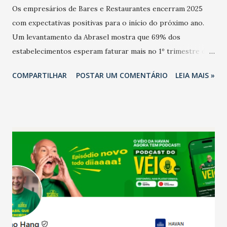
Os empresários de Bares e Restaurantes encerram 2025
com expectativas positivas para o início do próximo ano.
Um levantamento da Abrasel mostra que 69% dos
estabelecimentos esperam faturar mais no 1º trimestre de
2026 em comparação com o mesmo período de 2025. Em
COMPARTILHAR
POSTAR UM COMENTÁRIO
LEIA MAIS »
relação ao último trimestre deste ano, 56% também
projetam crescimento (foto Helena Lopes). A confiança do
setor é sustentada principalmente pelo desempenho
recente das empresas, impulsionado pelas
confraternizações de fim de ano e pelo pagamento do 13º
Salário para um número maior de trabalhadores, já que o
país tem a menor taxa de desemprego dos anos recentes.
Ainda segundo a Pesquisa, em novembro de 2025, 40% dos
bares e restaurantes operaram com lucro e outros 40%
registraram equilíbrio financeiro. Já o percentual de
estabelecimentos no prejuízo ficou em 19%, pouco abaixo