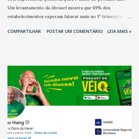
Um levantamento da Abrasel mostra que 69% dos
estabelecimentos esperam faturar mais no 1º trimestre de
2026 em comparação com o mesmo período de 2025. Em
COMPARTILHAR
POSTAR UM COMENTÁRIO
LEIA MAIS »
relação ao último trimestre deste ano, 56% também
projetam crescimento (foto Helena Lopes). A confiança do
setor é sustentada principalmente pelo desempenho
recente das empresas, impulsionado pelas
confraternizações de fim de ano e pelo pagamento do 13º
Salário para um número maior de trabalhadores, já que o
país tem a menor taxa de desemprego dos anos recentes.
Ainda segundo a Pesquisa, em novembro de 2025, 40% dos
bares e restaurantes operaram com lucro e outros 40%
registraram equilíbrio financeiro. Já o percentual de
estabelecimentos no prejuízo ficou em 19%, pouco abaixo
do observado no mês anterior. Outros 1% não existiam em
novembro. Em relação a outubro, o faturamento também