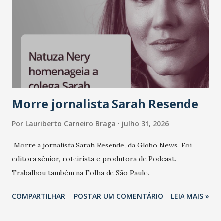
liderança e estratégia. - Vivemos um momento em que todo
mundo fala muito e poucos entregam de verdade. O NM2B
sempre existiu para dar palco a quem constrói com
consistência, e nesta edição isso fica ainda mais claro.
Vamos reforçar que ser genuíno sustenta a confiança entre
marcas, pessoas e mercado", afirma Tamires So...
Morre jornalista Sarah Resende
Por
Lauriberto Carneiro Braga
julho 31, 2026
Morre a jornalista Sarah Resende, da Globo News. Foi
editora sênior, roteirista e produtora de Podcast.
Trabalhou também na Folha de São Paulo.
COMPARTILHAR
POSTAR UM COMENTÁRIO
LEIA MAIS »