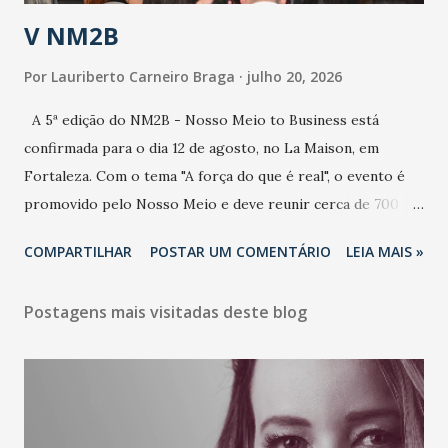
estratificação do risco da doença, para não so...
V NM2B
Por
Lauriberto Carneiro Braga
julho 20, 2026
A 5ª edição do NM2B - Nosso Meio to Business está
confirmada para o dia 12 de agosto, no La Maison, em
Fortaleza. Com o tema "A força do que é real", o evento é
promovido pelo Nosso Meio e deve reunir cerca de 700
participantes, entre executivos, empreendedores, gestores
COMPARTILHAR
POSTAR UM COMENTÁRIO
LEIA MAIS »
e lideranças do Mercado Nacional. Desde 2022, o NM2B
consolidou-se como um dos principais encontros do setor
Postagens mais visitadas deste blog
de negócios do Nordeste, reunindo profissionais de marcas
como Bradesco, Samsung, Carrefour, Banco do Nordeste,
LinkedIn, VISA, Grupo 3corações, TikTok e M. Dias Branco.
A nova edição chega em um momento em que autenticidade
e consistência ganham peso nas conversas sobre marca,