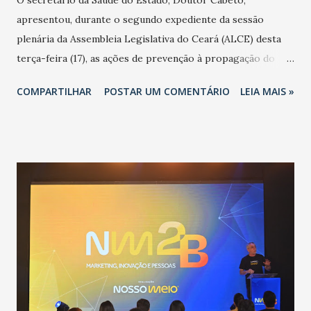
apresentou, durante o segundo expediente da sessão
plenária da Assembleia Legislativa do Ceará (ALCE) desta
terça-feira (17), as ações de prevenção à propagação do
novo coronavírus (Covid-19) e as recentes medidas
COMPARTILHAR
POSTAR UM COMENTÁRIO
LEIA MAIS »
adotadas pelo Governo do Estado na contenção da
pandemia e atendimento aos enfermos. O secretário
informou que o Estado tem desenvolvido um plano de
contingência pautado em formas de reconhecimento da
população suspeita e de cuidados com os ambientes
públicos e domiciliares. “Nós não estamos vivendo uma
epidemia comum, como temos em todos os anos, com
aumento de casos de dengue, influenza ou H1N1. Trata-se
de uma epidemia com um vírus diferente, com um poder de
contaminação maior que outros coronavírus”, apontou o
secretário. Segundo ele, é uma epidemia com chance de
contaminação alta, podendo gerar um grande risco à