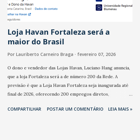
do observado no mês anterior. Outros 1% não existiam em
novembro. Em relação a outubro, o faturamento também
cresceu. De acordo com a pesquisa, 44% dos n...
Loja Havan Fortaleza será a
maior do Brasil
Por
Lauriberto Carneiro Braga
fevereiro 07, 2026
O dono e vendedor das Lojas Havan, Luciano Hang anuncia,
que a loja Fortaleza será a de número 200 da Rede. A
previsão é que a Loja Havan Fortaleza seja inaugurada até
final de 2026, oferecendo 200 empregos diretos,
totalizando na Rede 25 mil vendedores. A localização da
COMPARTILHAR
POSTAR UM COMENTÁRIO
LEIA MAIS »
Havan Fortaleza ainda não foi anunciada oficialmente, mas
fontes extraoficiais indicam, que será na Avenida
Washington Soares-Messejana. Uma coisa é certa: será a
maior loja Havan do Brasil.