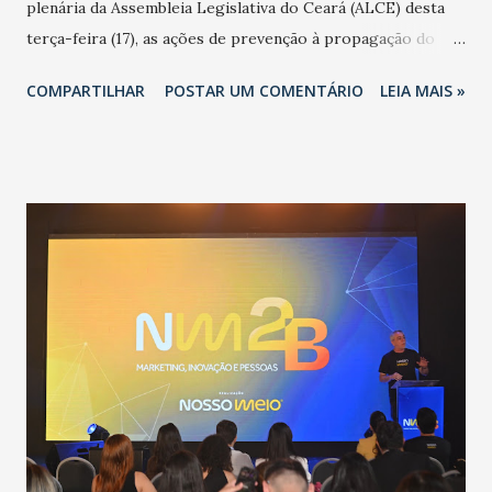
plenária da Assembleia Legislativa do Ceará (ALCE) desta
terça-feira (17), as ações de prevenção à propagação do
novo coronavírus (Covid-19) e as recentes medidas
COMPARTILHAR
POSTAR UM COMENTÁRIO
LEIA MAIS »
adotadas pelo Governo do Estado na contenção da
pandemia e atendimento aos enfermos. O secretário
informou que o Estado tem desenvolvido um plano de
contingência pautado em formas de reconhecimento da
população suspeita e de cuidados com os ambientes
públicos e domiciliares. “Nós não estamos vivendo uma
epidemia comum, como temos em todos os anos, com
aumento de casos de dengue, influenza ou H1N1. Trata-se
de uma epidemia com um vírus diferente, com um poder de
contaminação maior que outros coronavírus”, apontou o
secretário. Segundo ele, é uma epidemia com chance de
contaminação alta, podendo gerar um grande risco à
população e ao sistema de saúde. “Precisamos saber fazer a