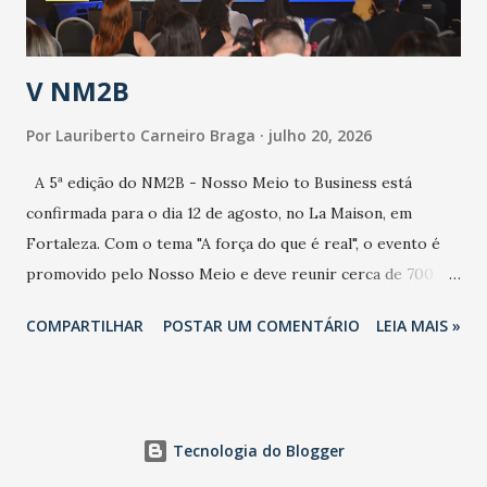
população e ao sistema de saúde. “Precisamos saber fazer a
estratificação do risco da doença, para não so...
V NM2B
Por
Lauriberto Carneiro Braga
julho 20, 2026
A 5ª edição do NM2B - Nosso Meio to Business está
confirmada para o dia 12 de agosto, no La Maison, em
Fortaleza. Com o tema "A força do que é real", o evento é
promovido pelo Nosso Meio e deve reunir cerca de 700
participantes, entre executivos, empreendedores, gestores
COMPARTILHAR
POSTAR UM COMENTÁRIO
LEIA MAIS »
e lideranças do Mercado Nacional. Desde 2022, o NM2B
consolidou-se como um dos principais encontros do setor
de negócios do Nordeste, reunindo profissionais de marcas
como Bradesco, Samsung, Carrefour, Banco do Nordeste,
Tecnologia do Blogger
LinkedIn, VISA, Grupo 3corações, TikTok e M. Dias Branco.