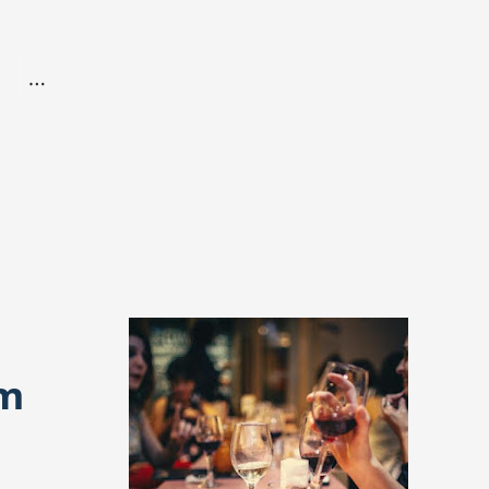
 de
em