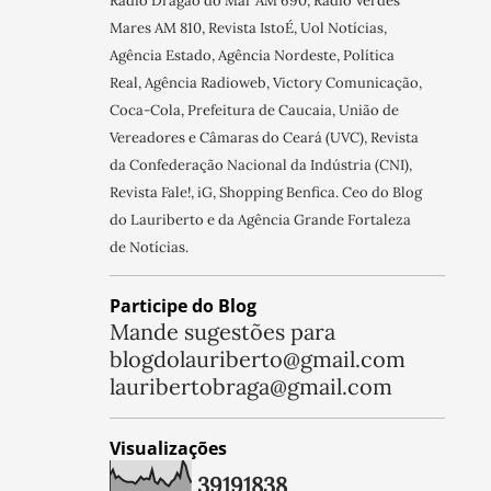
Rádio Dragão do Mar AM 690, Rádio Verdes
Mares AM 810, Revista IstoÉ, Uol Notícias,
Agência Estado, Agência Nordeste, Política
Real, Agência Radioweb, Victory Comunicação,
Coca-Cola, Prefeitura de Caucaia, União de
Vereadores e Câmaras do Ceará (UVC), Revista
da Confederação Nacional da Indústria (CNI),
Revista Fale!, iG, Shopping Benfica. Ceo do Blog
do Lauriberto e da Agência Grande Fortaleza
de Notícias.
Participe do Blog
Mande sugestões para
blogdolauriberto@gmail.com
lauribertobraga@gmail.com
Visualizações
3
9
1
9
1
8
3
8