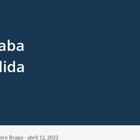
aba
dida
eiro Braga
abril 12, 2022