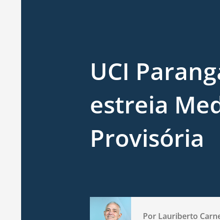
UCI Parang
estreia Me
Provisória
Por
Lauriberto Carn