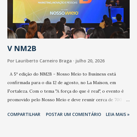
contaminação maior que outros coronavírus”, apontou o
secretário. Segundo ele, é uma epidemia com chance de
contaminação alta, podendo gerar um grande risco à
população e ao sistema de saúde. “Precisamos saber fazer a
estratificação do risco da doença, para não so...
V NM2B
Por
Lauriberto Carneiro Braga
julho 20, 2026
A 5ª edição do NM2B - Nosso Meio to Business está
confirmada para o dia 12 de agosto, no La Maison, em
Fortaleza. Com o tema "A força do que é real", o evento é
promovido pelo Nosso Meio e deve reunir cerca de 700
participantes, entre executivos, empreendedores, gestores
COMPARTILHAR
POSTAR UM COMENTÁRIO
LEIA MAIS »
e lideranças do Mercado Nacional. Desde 2022, o NM2B
consolidou-se como um dos principais encontros do setor
de negócios do Nordeste, reunindo profissionais de marcas