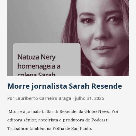
A nova edição chega em um momento em que autenticidade
e consistência ganham peso nas conversas sobre marca,
liderança e estratégia. - Vivemos um momento em que todo
mundo fala muito e poucos entregam de verdade. O NM2B
sempre existiu para dar palco a quem constrói com
consistência, e nesta edição isso fica ainda mais claro.
Vamos reforçar que ser genuíno sustenta a confiança entre
marcas, pessoas e mercado", afirma Tamires So...
Morre jornalista Sarah Resende
Por
Lauriberto Carneiro Braga
julho 31, 2026
Morre a jornalista Sarah Resende, da Globo News. Foi
editora sênior, roteirista e produtora de Podcast.
Trabalhou também na Folha de São Paulo.