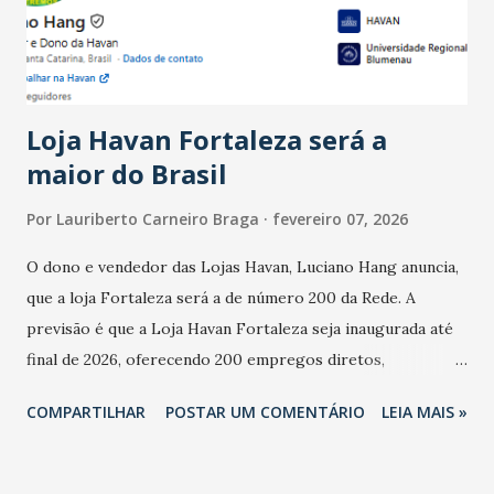
estabelecimentos no prejuízo ficou em 19%, pouco abaixo
do observado no mês anterior. Outros 1% não existiam em
novembro. Em relação a outubro, o faturamento também
cresceu. De acordo com a pesquisa, 44% dos n...
Loja Havan Fortaleza será a
maior do Brasil
Por
Lauriberto Carneiro Braga
fevereiro 07, 2026
O dono e vendedor das Lojas Havan, Luciano Hang anuncia,
que a loja Fortaleza será a de número 200 da Rede. A
previsão é que a Loja Havan Fortaleza seja inaugurada até
final de 2026, oferecendo 200 empregos diretos,
totalizando na Rede 25 mil vendedores. A localização da
COMPARTILHAR
POSTAR UM COMENTÁRIO
LEIA MAIS »
Havan Fortaleza ainda não foi anunciada oficialmente, mas
fontes extraoficiais indicam, que será na Avenida
Washington Soares-Messejana. Uma coisa é certa: será a