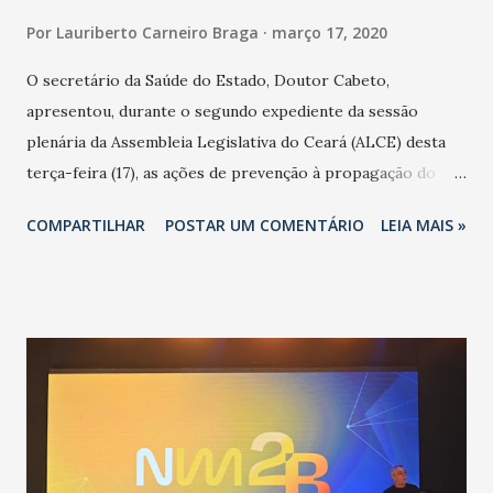
Por
Lauriberto Carneiro Braga
março 17, 2020
O secretário da Saúde do Estado, Doutor Cabeto,
apresentou, durante o segundo expediente da sessão
plenária da Assembleia Legislativa do Ceará (ALCE) desta
terça-feira (17), as ações de prevenção à propagação do
novo coronavírus (Covid-19) e as recentes medidas
COMPARTILHAR
POSTAR UM COMENTÁRIO
LEIA MAIS »
adotadas pelo Governo do Estado na contenção da
pandemia e atendimento aos enfermos. O secretário
informou que o Estado tem desenvolvido um plano de
contingência pautado em formas de reconhecimento da
população suspeita e de cuidados com os ambientes
públicos e domiciliares. “Nós não estamos vivendo uma
epidemia comum, como temos em todos os anos, com
aumento de casos de dengue, influenza ou H1N1. Trata-se
de uma epidemia com um vírus diferente, com um poder de