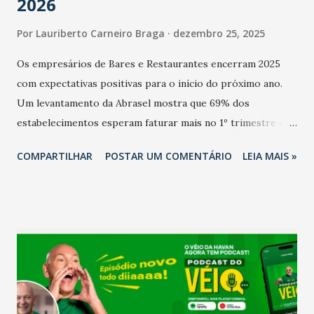
2026
Por
Lauriberto Carneiro Braga
dezembro 25, 2025
Os empresários de Bares e Restaurantes encerram 2025
com expectativas positivas para o início do próximo ano.
Um levantamento da Abrasel mostra que 69% dos
estabelecimentos esperam faturar mais no 1º trimestre de
2026 em comparação com o mesmo período de 2025. Em
COMPARTILHAR
POSTAR UM COMENTÁRIO
LEIA MAIS »
relação ao último trimestre deste ano, 56% também
projetam crescimento (foto Helena Lopes). A confiança do
setor é sustentada principalmente pelo desempenho
recente das empresas, impulsionado pelas
confraternizações de fim de ano e pelo pagamento do 13º
Salário para um número maior de trabalhadores, já que o
país tem a menor taxa de desemprego dos anos recentes.
Ainda segundo a Pesquisa, em novembro de 2025, 40% dos