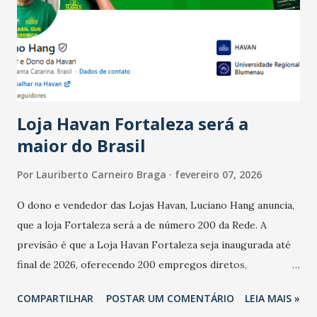
bares e restaurantes operaram com lucro e outros 40%
registraram equilíbrio financeiro. Já o percentual de
estabelecimentos no prejuízo ficou em 19%, pouco abaixo
do observado no mês anterior. Outros 1% não existiam em
novembro. Em relação a outubro, o faturamento também
cresceu. De acordo com a pesquisa, 44% dos n...
Loja Havan Fortaleza será a
maior do Brasil
Por
Lauriberto Carneiro Braga
fevereiro 07, 2026
O dono e vendedor das Lojas Havan, Luciano Hang anuncia,
que a loja Fortaleza será a de número 200 da Rede. A
previsão é que a Loja Havan Fortaleza seja inaugurada até
final de 2026, oferecendo 200 empregos diretos,
totalizando na Rede 25 mil vendedores. A localização da
COMPARTILHAR
POSTAR UM COMENTÁRIO
LEIA MAIS »
Havan Fortaleza ainda não foi anunciada oficialmente, mas