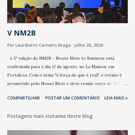
contaminação alta, podendo gerar um grande risco à
população e ao sistema de saúde. “Precisamos saber fazer a
estratificação do risco da doença, para não so...
V NM2B
Por
Lauriberto Carneiro Braga
julho 20, 2026
A 5ª edição do NM2B - Nosso Meio to Business está
confirmada para o dia 12 de agosto, no La Maison, em
Fortaleza. Com o tema "A força do que é real", o evento é
promovido pelo Nosso Meio e deve reunir cerca de 700
participantes, entre executivos, empreendedores, gestores
COMPARTILHAR
POSTAR UM COMENTÁRIO
LEIA MAIS »
e lideranças do Mercado Nacional. Desde 2022, o NM2B
consolidou-se como um dos principais encontros do setor
Postagens mais visitadas deste blog
de negócios do Nordeste, reunindo profissionais de marcas
como Bradesco, Samsung, Carrefour, Banco do Nordeste,
LinkedIn, VISA, Grupo 3corações, TikTok e M. Dias Branco.