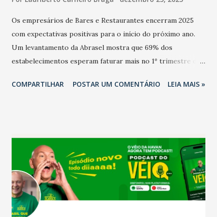
Os empresários de Bares e Restaurantes encerram 2025
com expectativas positivas para o início do próximo ano.
Um levantamento da Abrasel mostra que 69% dos
estabelecimentos esperam faturar mais no 1º trimestre de
2026 em comparação com o mesmo período de 2025. Em
COMPARTILHAR
POSTAR UM COMENTÁRIO
LEIA MAIS »
relação ao último trimestre deste ano, 56% também
projetam crescimento (foto Helena Lopes). A confiança do
setor é sustentada principalmente pelo desempenho
recente das empresas, impulsionado pelas
confraternizações de fim de ano e pelo pagamento do 13º
Salário para um número maior de trabalhadores, já que o
país tem a menor taxa de desemprego dos anos recentes.
Ainda segundo a Pesquisa, em novembro de 2025, 40% dos
bares e restaurantes operaram com lucro e outros 40%
registraram equilíbrio financeiro. Já o percentual de