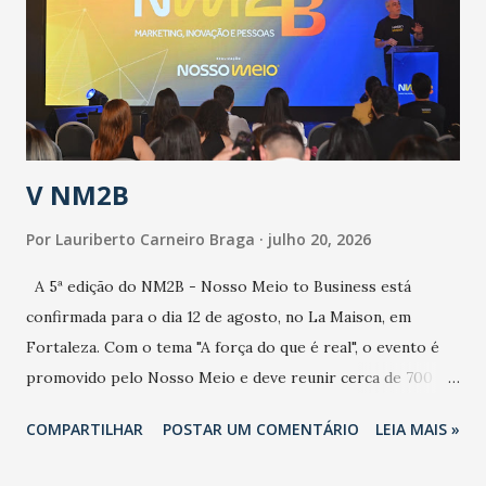
de uma epidemia com um vírus diferente, com um poder de
contaminação maior que outros coronavírus”, apontou o
secretário. Segundo ele, é uma epidemia com chance de
contaminação alta, podendo gerar um grande risco à
população e ao sistema de saúde. “Precisamos saber fazer a
estratificação do risco da doença, para não so...
V NM2B
Por
Lauriberto Carneiro Braga
julho 20, 2026
A 5ª edição do NM2B - Nosso Meio to Business está
confirmada para o dia 12 de agosto, no La Maison, em
Fortaleza. Com o tema "A força do que é real", o evento é
promovido pelo Nosso Meio e deve reunir cerca de 700
participantes, entre executivos, empreendedores, gestores
COMPARTILHAR
POSTAR UM COMENTÁRIO
LEIA MAIS »
e lideranças do Mercado Nacional. Desde 2022, o NM2B
consolidou-se como um dos principais encontros do setor