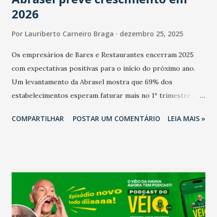
2026
Por
Lauriberto Carneiro Braga
dezembro 25, 2025
Os empresários de Bares e Restaurantes encerram 2025
com expectativas positivas para o início do próximo ano.
Um levantamento da Abrasel mostra que 69% dos
estabelecimentos esperam faturar mais no 1º trimestre de
2026 em comparação com o mesmo período de 2025. Em
COMPARTILHAR
POSTAR UM COMENTÁRIO
LEIA MAIS »
relação ao último trimestre deste ano, 56% também
projetam crescimento (foto Helena Lopes). A confiança do
setor é sustentada principalmente pelo desempenho
recente das empresas, impulsionado pelas
confraternizações de fim de ano e pelo pagamento do 13º
Salário para um número maior de trabalhadores, já que o
país tem a menor taxa de desemprego dos anos recentes.