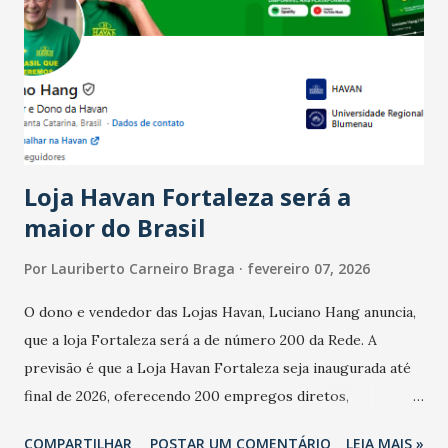
Ainda segundo a Pesquisa, em novembro de 2025, 40% dos
bares e restaurantes operaram com lucro e outros 40%
registraram equilíbrio financeiro. Já o percentual de
estabelecimentos no prejuízo ficou em 19%, pouco abaixo
do observado no mês anterior. Outros 1% não existiam em
novembro. Em relação a outubro, o faturamento também
cresceu. De acordo com a pesquisa, 44% dos n...
Loja Havan Fortaleza será a
maior do Brasil
Por
Lauriberto Carneiro Braga
fevereiro 07, 2026
O dono e vendedor das Lojas Havan, Luciano Hang anuncia,
que a loja Fortaleza será a de número 200 da Rede. A
previsão é que a Loja Havan Fortaleza seja inaugurada até
final de 2026, oferecendo 200 empregos diretos,
totalizando na Rede 25 mil vendedores. A localização da
COMPARTILHAR
POSTAR UM COMENTÁRIO
LEIA MAIS »