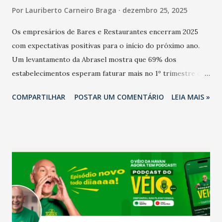
Por
Lauriberto Carneiro Braga
dezembro 25, 2025
Os empresários de Bares e Restaurantes encerram 2025
com expectativas positivas para o início do próximo ano.
Um levantamento da Abrasel mostra que 69% dos
estabelecimentos esperam faturar mais no 1º trimestre de
2026 em comparação com o mesmo período de 2025. Em
COMPARTILHAR
POSTAR UM COMENTÁRIO
LEIA MAIS »
relação ao último trimestre deste ano, 56% também
projetam crescimento (foto Helena Lopes). A confiança do
setor é sustentada principalmente pelo desempenho
recente das empresas, impulsionado pelas
confraternizações de fim de ano e pelo pagamento do 13º
Salário para um número maior de trabalhadores, já que o
país tem a menor taxa de desemprego dos anos recentes.
Ainda segundo a Pesquisa, em novembro de 2025, 40% dos
bares e restaurantes operaram com lucro e outros 40%