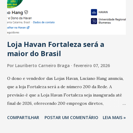
registraram equilíbrio financeiro. Já o percentual de
estabelecimentos no prejuízo ficou em 19%, pouco abaixo
do observado no mês anterior. Outros 1% não existiam em
novembro. Em relação a outubro, o faturamento também
cresceu. De acordo com a pesquisa, 44% dos n...
Loja Havan Fortaleza será a
maior do Brasil
Por
Lauriberto Carneiro Braga
fevereiro 07, 2026
O dono e vendedor das Lojas Havan, Luciano Hang anuncia,
que a loja Fortaleza será a de número 200 da Rede. A
previsão é que a Loja Havan Fortaleza seja inaugurada até
final de 2026, oferecendo 200 empregos diretos,
totalizando na Rede 25 mil vendedores. A localização da
COMPARTILHAR
POSTAR UM COMENTÁRIO
LEIA MAIS »
Havan Fortaleza ainda não foi anunciada oficialmente, mas
fontes extraoficiais indicam, que será na Avenida