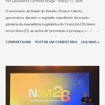
Por
Lauriberto Carneiro Braga
março 17, 2020
O secretário da Saúde do Estado, Doutor Cabeto,
apresentou, durante o segundo expediente da sessão
plenária da Assembleia Legislativa do Ceará (ALCE) desta
terça-feira (17), as ações de prevenção à propagação do
novo coronavírus (Covid-19) e as recentes medidas
COMPARTILHAR
POSTAR UM COMENTÁRIO
LEIA MAIS »
adotadas pelo Governo do Estado na contenção da
pandemia e atendimento aos enfermos. O secretário
informou que o Estado tem desenvolvido um plano de
contingência pautado em formas de reconhecimento da
população suspeita e de cuidados com os ambientes
públicos e domiciliares. “Nós não estamos vivendo uma
epidemia comum, como temos em todos os anos, com
aumento de casos de dengue, influenza ou H1N1. Trata-se
de uma epidemia com um vírus diferente, com um poder de
contaminação maior que outros coronavírus”, apontou o