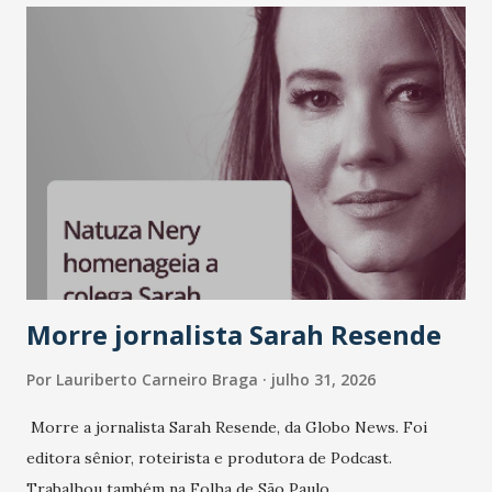
LinkedIn, VISA, Grupo 3corações, TikTok e M. Dias Branco.
A nova edição chega em um momento em que autenticidade
e consistência ganham peso nas conversas sobre marca,
liderança e estratégia. - Vivemos um momento em que todo
mundo fala muito e poucos entregam de verdade. O NM2B
sempre existiu para dar palco a quem constrói com
consistência, e nesta edição isso fica ainda mais claro.
Vamos reforçar que ser genuíno sustenta a confiança entre
marcas, pessoas e mercado", afirma Tamires So...
Morre jornalista Sarah Resende
Por
Lauriberto Carneiro Braga
julho 31, 2026
Morre a jornalista Sarah Resende, da Globo News. Foi
editora sênior, roteirista e produtora de Podcast.
Trabalhou também na Folha de São Paulo.