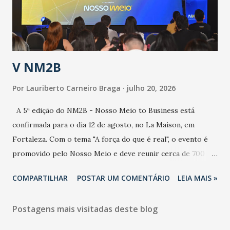
secretário. Segundo ele, é uma epidemia com chance de
contaminação alta, podendo gerar um grande risco à
população e ao sistema de saúde. “Precisamos saber fazer a
estratificação do risco da doença, para não so...
V NM2B
Por
Lauriberto Carneiro Braga
julho 20, 2026
A 5ª edição do NM2B - Nosso Meio to Business está
confirmada para o dia 12 de agosto, no La Maison, em
Fortaleza. Com o tema "A força do que é real", o evento é
promovido pelo Nosso Meio e deve reunir cerca de 700
participantes, entre executivos, empreendedores, gestores
COMPARTILHAR
POSTAR UM COMENTÁRIO
LEIA MAIS »
e lideranças do Mercado Nacional. Desde 2022, o NM2B
consolidou-se como um dos principais encontros do setor
Postagens mais visitadas deste blog
de negócios do Nordeste, reunindo profissionais de marcas
como Bradesco, Samsung, Carrefour, Banco do Nordeste,