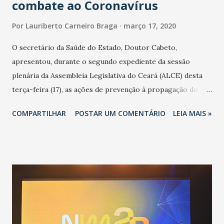
combate ao Coronavírus
Por
Lauriberto Carneiro Braga
março 17, 2020
O secretário da Saúde do Estado, Doutor Cabeto,
apresentou, durante o segundo expediente da sessão
plenária da Assembleia Legislativa do Ceará (ALCE) desta
terça-feira (17), as ações de prevenção à propagação do
novo coronavírus (Covid-19) e as recentes medidas
COMPARTILHAR
POSTAR UM COMENTÁRIO
LEIA MAIS »
adotadas pelo Governo do Estado na contenção da
pandemia e atendimento aos enfermos. O secretário
informou que o Estado tem desenvolvido um plano de
contingência pautado em formas de reconhecimento da
população suspeita e de cuidados com os ambientes
públicos e domiciliares. “Nós não estamos vivendo uma
epidemia comum, como temos em todos os anos, com
aumento de casos de dengue, influenza ou H1N1. Trata-se