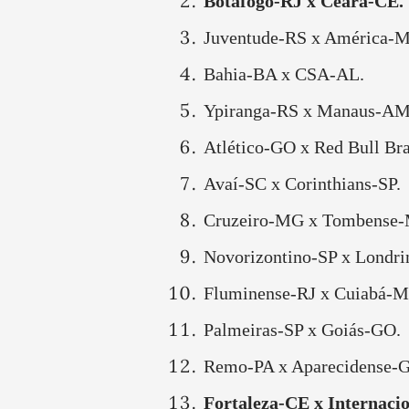
Botafogo-RJ x Ceará-CE.
Juventude-RS x América-
Bahia-BA x CSA-AL.
Ypiranga-RS x Manaus-AM
Atlético-GO x Red Bull Bra
Avaí-SC x Corinthians-SP.
Cruzeiro-MG x Tombense
Novorizontino-SP x Londri
Fluminense-RJ x Cuiabá-M
Palmeiras-SP x Goiás-GO.
Remo-PA x Aparecidense-
Fortaleza-CE x Internaci