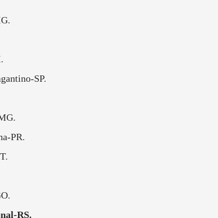
MG.
.
gantino-SP.
-MG.
na-PR.
T.
GO.
onal-RS.