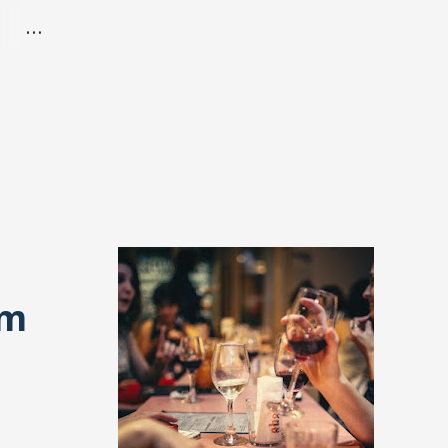
 de
em