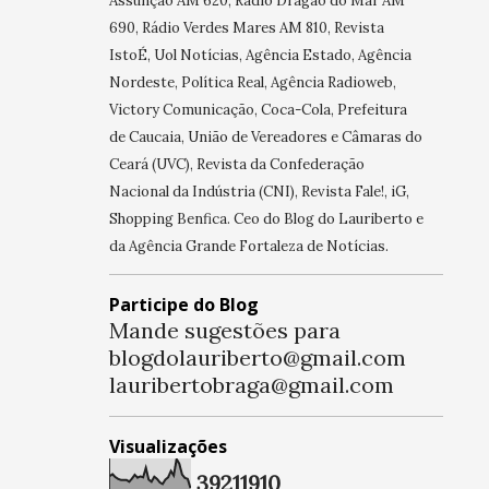
Assunção AM 620, Rádio Dragão do Mar AM
690, Rádio Verdes Mares AM 810, Revista
IstoÉ, Uol Notícias, Agência Estado, Agência
Nordeste, Política Real, Agência Radioweb,
Victory Comunicação, Coca-Cola, Prefeitura
de Caucaia, União de Vereadores e Câmaras do
Ceará (UVC), Revista da Confederação
Nacional da Indústria (CNI), Revista Fale!, iG,
Shopping Benfica. Ceo do Blog do Lauriberto e
da Agência Grande Fortaleza de Notícias.
Participe do Blog
Mande sugestões para
blogdolauriberto@gmail.com
lauribertobraga@gmail.com
Visualizações
3
9
2
1
1
9
1
0