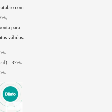
 outubro com
 3%,
onta para
tos válidos:
4%.
sil) - 37%.
18%.