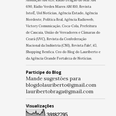
Assunção AM 620, Rádio Dragão do Mar AM
690, Rádio Verdes Mares AM 810, Revista
IstoÉ, Uol Notícias, Agência Estado, Agência
Nordeste, Política Real, Agência Radioweb,
Victory Comunicação, Coca-Cola, Prefeitura
de Caucaia, União de Vereadores e Câmaras do
Ceará (UVC), Revista da Confederação
Nacional da Indústria (CNI), Revista Fale!, iG,
Shopping Benfica. Ceo do Blog do Lauriberto e
da Agência Grande Fortaleza de Notícias.
Participe do Blog
Mande sugestões para
blogdolauriberto@gmail.com
lauribertobraga@gmail.com
Visualizações
3
9
1
8
2
7
9
5