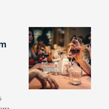
em
5
para