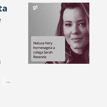
ta
e
i
 de