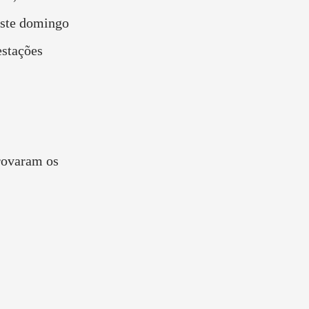
este domingo
estações
:
rovaram os