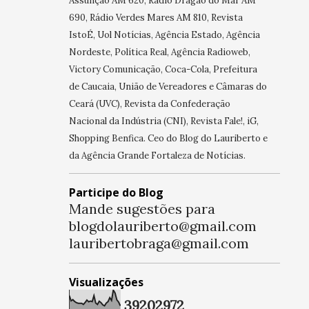
Assunção AM 620, Rádio Dragão do Mar AM
690, Rádio Verdes Mares AM 810, Revista
IstoÉ, Uol Notícias, Agência Estado, Agência
Nordeste, Política Real, Agência Radioweb,
Victory Comunicação, Coca-Cola, Prefeitura
de Caucaia, União de Vereadores e Câmaras do
Ceará (UVC), Revista da Confederação
Nacional da Indústria (CNI), Revista Fale!, iG,
Shopping Benfica. Ceo do Blog do Lauriberto e
da Agência Grande Fortaleza de Notícias.
Participe do Blog
Mande sugestões para
blogdolauriberto@gmail.com
lauribertobraga@gmail.com
Visualizações
3
9
2
0
2
9
7
2