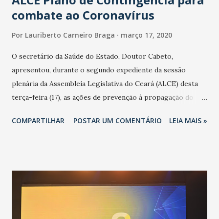
combate ao Coronavírus
Por
Lauriberto Carneiro Braga
março 17, 2020
O secretário da Saúde do Estado, Doutor Cabeto,
apresentou, durante o segundo expediente da sessão
plenária da Assembleia Legislativa do Ceará (ALCE) desta
terça-feira (17), as ações de prevenção à propagação do
novo coronavírus (Covid-19) e as recentes medidas
COMPARTILHAR
POSTAR UM COMENTÁRIO
LEIA MAIS »
adotadas pelo Governo do Estado na contenção da
pandemia e atendimento aos enfermos. O secretário
informou que o Estado tem desenvolvido um plano de
contingência pautado em formas de reconhecimento da
população suspeita e de cuidados com os ambientes
públicos e domiciliares. “Nós não estamos vivendo uma
epidemia comum, como temos em todos os anos, com