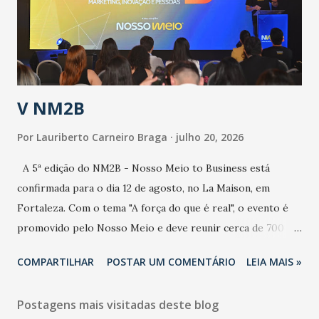
contaminação maior que outros coronavírus”, apontou o
secretário. Segundo ele, é uma epidemia com chance de
contaminação alta, podendo gerar um grande risco à
população e ao sistema de saúde. “Precisamos saber fazer a
estratificação do risco da doença, para não so...
V NM2B
Por
Lauriberto Carneiro Braga
julho 20, 2026
A 5ª edição do NM2B - Nosso Meio to Business está
confirmada para o dia 12 de agosto, no La Maison, em
Fortaleza. Com o tema "A força do que é real", o evento é
promovido pelo Nosso Meio e deve reunir cerca de 700
participantes, entre executivos, empreendedores, gestores
COMPARTILHAR
POSTAR UM COMENTÁRIO
LEIA MAIS »
e lideranças do Mercado Nacional. Desde 2022, o NM2B
consolidou-se como um dos principais encontros do setor
Postagens mais visitadas deste blog
de negócios do Nordeste, reunindo profissionais de marcas