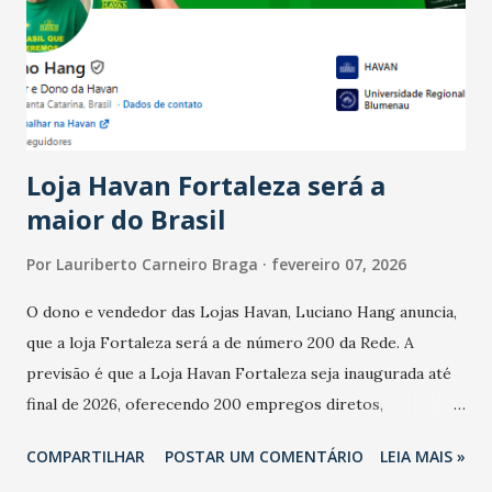
bares e restaurantes operaram com lucro e outros 40%
registraram equilíbrio financeiro. Já o percentual de
estabelecimentos no prejuízo ficou em 19%, pouco abaixo
do observado no mês anterior. Outros 1% não existiam em
novembro. Em relação a outubro, o faturamento também
cresceu. De acordo com a pesquisa, 44% dos n...
Loja Havan Fortaleza será a
maior do Brasil
Por
Lauriberto Carneiro Braga
fevereiro 07, 2026
O dono e vendedor das Lojas Havan, Luciano Hang anuncia,
que a loja Fortaleza será a de número 200 da Rede. A
previsão é que a Loja Havan Fortaleza seja inaugurada até
final de 2026, oferecendo 200 empregos diretos,
totalizando na Rede 25 mil vendedores. A localização da
COMPARTILHAR
POSTAR UM COMENTÁRIO
LEIA MAIS »
Havan Fortaleza ainda não foi anunciada oficialmente, mas