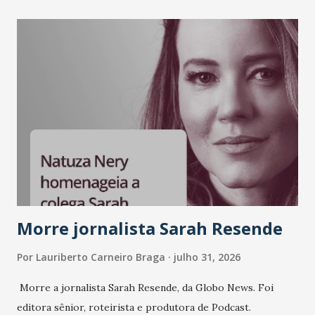
como Bradesco, Samsung, Carrefour, Banco do Nordeste,
LinkedIn, VISA, Grupo 3corações, TikTok e M. Dias Branco.
A nova edição chega em um momento em que autenticidade
e consistência ganham peso nas conversas sobre marca,
liderança e estratégia. - Vivemos um momento em que todo
mundo fala muito e poucos entregam de verdade. O NM2B
sempre existiu para dar palco a quem constrói com
consistência, e nesta edição isso fica ainda mais claro.
Vamos reforçar que ser genuíno sustenta a confiança entre
marcas, pessoas e mercado", afirma Tamires So...
Morre jornalista Sarah Resende
Por
Lauriberto Carneiro Braga
julho 31, 2026
Morre a jornalista Sarah Resende, da Globo News. Foi
editora sênior, roteirista e produtora de Podcast.