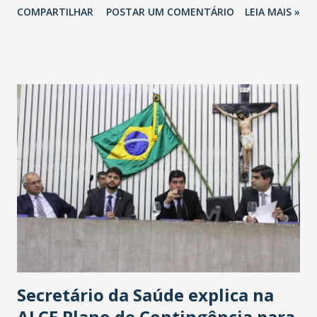
COMPARTILHAR
POSTAR UM COMENTÁRIO
LEIA MAIS »
Havan Fortaleza ainda não foi anunciada oficialmente, mas
fontes extraoficiais indicam, que será na Avenida
Washington Soares-Messejana. Uma coisa é certa: será a
maior loja Havan do Brasil.
Secretário da Saúde explica na
ALCE Plano de Contingência para