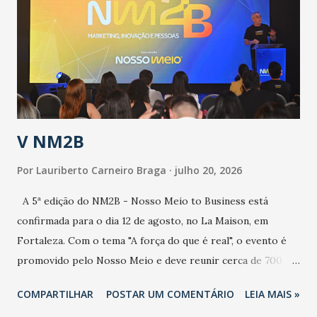
aumento de casos de dengue, influenza ou H1N1. Trata-se
de uma epidemia com um vírus diferente, com um poder de
contaminação maior que outros coronavírus”, apontou o
secretário. Segundo ele, é uma epidemia com chance de
contaminação alta, podendo gerar um grande risco à
população e ao sistema de saúde. “Precisamos saber fazer a
estratificação do risco da doença, para não so...
V NM2B
Por
Lauriberto Carneiro Braga
julho 20, 2026
A 5ª edição do NM2B - Nosso Meio to Business está
confirmada para o dia 12 de agosto, no La Maison, em
Fortaleza. Com o tema "A força do que é real", o evento é
promovido pelo Nosso Meio e deve reunir cerca de 700
participantes, entre executivos, empreendedores, gestores
COMPARTILHAR
POSTAR UM COMENTÁRIO
LEIA MAIS »
e lideranças do Mercado Nacional. Desde 2022, o NM2B