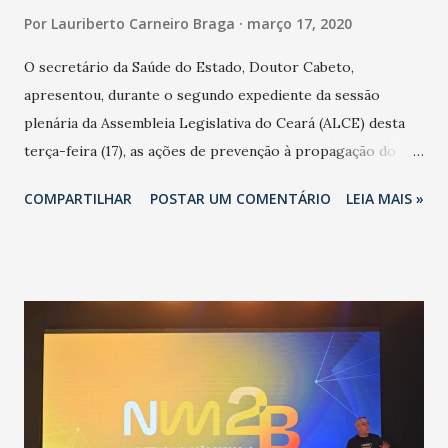
Por
Lauriberto Carneiro Braga
março 17, 2020
O secretário da Saúde do Estado, Doutor Cabeto,
apresentou, durante o segundo expediente da sessão
plenária da Assembleia Legislativa do Ceará (ALCE) desta
terça-feira (17), as ações de prevenção à propagação do
novo coronavírus (Covid-19) e as recentes medidas
COMPARTILHAR
POSTAR UM COMENTÁRIO
LEIA MAIS »
adotadas pelo Governo do Estado na contenção da
pandemia e atendimento aos enfermos. O secretário
informou que o Estado tem desenvolvido um plano de
contingência pautado em formas de reconhecimento da
população suspeita e de cuidados com os ambientes
públicos e domiciliares. “Nós não estamos vivendo uma
epidemia comum, como temos em todos os anos, com
aumento de casos de dengue, influenza ou H1N1. Trata-se
de uma epidemia com um vírus diferente, com um poder de