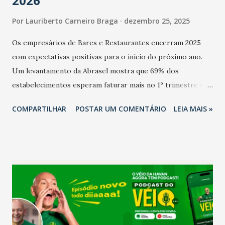
2026
Por
Lauriberto Carneiro Braga
dezembro 25, 2025
Os empresários de Bares e Restaurantes encerram 2025
com expectativas positivas para o início do próximo ano.
Um levantamento da Abrasel mostra que 69% dos
estabelecimentos esperam faturar mais no 1º trimestre de
2026 em comparação com o mesmo período de 2025. Em
COMPARTILHAR
POSTAR UM COMENTÁRIO
LEIA MAIS »
relação ao último trimestre deste ano, 56% também
projetam crescimento (foto Helena Lopes). A confiança do
setor é sustentada principalmente pelo desempenho
recente das empresas, impulsionado pelas
confraternizações de fim de ano e pelo pagamento do 13º
Salário para um número maior de trabalhadores, já que o
país tem a menor taxa de desemprego dos anos recentes.
Ainda segundo a Pesquisa, em novembro de 2025, 40% dos