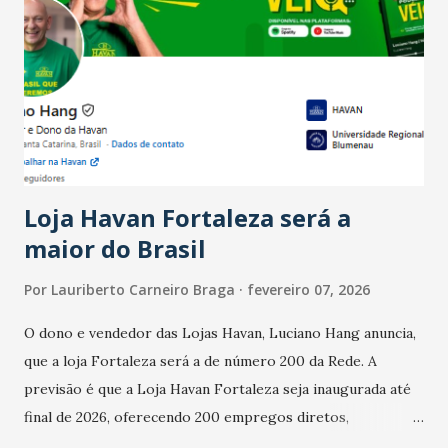
Ainda segundo a Pesquisa, em novembro de 2025, 40% dos
bares e restaurantes operaram com lucro e outros 40%
registraram equilíbrio financeiro. Já o percentual de
estabelecimentos no prejuízo ficou em 19%, pouco abaixo
do observado no mês anterior. Outros 1% não existiam em
novembro. Em relação a outubro, o faturamento também
cresceu. De acordo com a pesquisa, 44% dos n...
Loja Havan Fortaleza será a
maior do Brasil
Por
Lauriberto Carneiro Braga
fevereiro 07, 2026
O dono e vendedor das Lojas Havan, Luciano Hang anuncia,
que a loja Fortaleza será a de número 200 da Rede. A
previsão é que a Loja Havan Fortaleza seja inaugurada até
final de 2026, oferecendo 200 empregos diretos,
totalizando na Rede 25 mil vendedores. A localização da