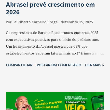
Abrasel prevê crescimento em
2026
Por
Lauriberto Carneiro Braga
dezembro 25, 2025
Os empresários de Bares e Restaurantes encerram 2025
com expectativas positivas para o início do próximo ano.
Um levantamento da Abrasel mostra que 69% dos
estabelecimentos esperam faturar mais no 1º trimestre de
2026 em comparação com o mesmo período de 2025. Em
COMPARTILHAR
POSTAR UM COMENTÁRIO
LEIA MAIS »
relação ao último trimestre deste ano, 56% também
projetam crescimento (foto Helena Lopes). A confiança do
setor é sustentada principalmente pelo desempenho
recente das empresas, impulsionado pelas
confraternizações de fim de ano e pelo pagamento do 13º
Salário para um número maior de trabalhadores, já que o
país tem a menor taxa de desemprego dos anos recentes.