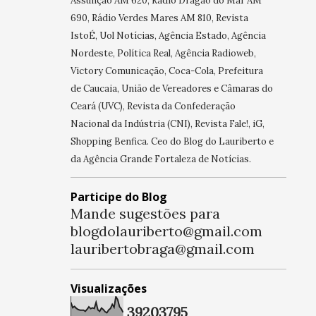
Assunção AM 620, Rádio Dragão do Mar AM
690, Rádio Verdes Mares AM 810, Revista
IstoÉ, Uol Notícias, Agência Estado, Agência
Nordeste, Política Real, Agência Radioweb,
Victory Comunicação, Coca-Cola, Prefeitura
de Caucaia, União de Vereadores e Câmaras do
Ceará (UVC), Revista da Confederação
Nacional da Indústria (CNI), Revista Fale!, iG,
Shopping Benfica. Ceo do Blog do Lauriberto e
da Agência Grande Fortaleza de Notícias.
Participe do Blog
Mande sugestões para
blogdolauriberto@gmail.com
lauribertobraga@gmail.com
Visualizações
3
9
2
0
3
7
9
5