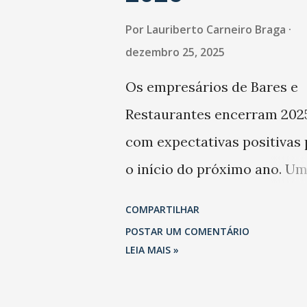
Por
Lauriberto Carneiro Braga
dezembro 25, 2025
Os empresários de Bares e
Restaurantes encerram 202
com expectativas positivas 
o início do próximo ano. U
levantamento da Abrasel m
COMPARTILHAR
que 69% dos estabelecimen
POSTAR UM COMENTÁRIO
esperam faturar mais no 1º
LEIA MAIS »
trimestre de 2026 em
comparação com o mesmo