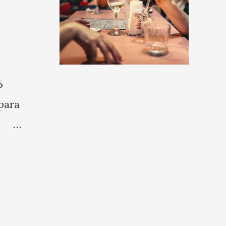
5
para
m
ostra
tos