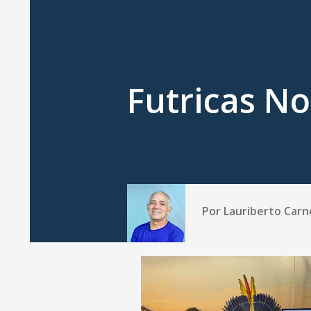
Futricas No
Por
Lauriberto Carn