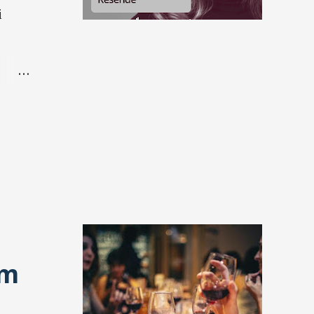
i
 de
em