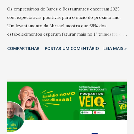
Os empresários de Bares e Restaurantes encerram 2025
com expectativas positivas para o início do próximo ano.
Um levantamento da Abrasel mostra que 69% dos
estabelecimentos esperam faturar mais no 1º trimestre de
2026 em comparação com o mesmo período de 2025. Em
COMPARTILHAR
POSTAR UM COMENTÁRIO
LEIA MAIS »
relação ao último trimestre deste ano, 56% também
projetam crescimento (foto Helena Lopes). A confiança do
setor é sustentada principalmente pelo desempenho
recente das empresas, impulsionado pelas
confraternizações de fim de ano e pelo pagamento do 13º
Salário para um número maior de trabalhadores, já que o
país tem a menor taxa de desemprego dos anos recentes.
Ainda segundo a Pesquisa, em novembro de 2025, 40% dos
bares e restaurantes operaram com lucro e outros 40%
registraram equilíbrio financeiro. Já o percentual de