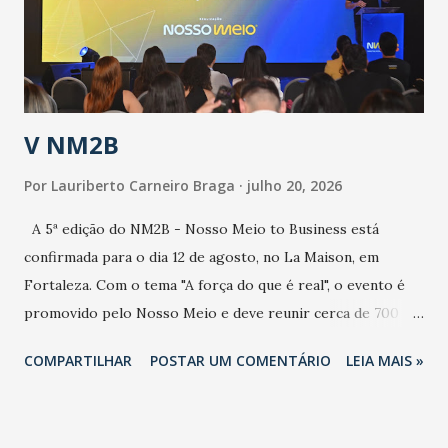
contaminação maior que outros coronavírus”, apontou o
secretário. Segundo ele, é uma epidemia com chance de
contaminação alta, podendo gerar um grande risco à
população e ao sistema de saúde. “Precisamos saber fazer a
estratificação do risco da doença, para não so...
V NM2B
Por
Lauriberto Carneiro Braga
julho 20, 2026
A 5ª edição do NM2B - Nosso Meio to Business está
confirmada para o dia 12 de agosto, no La Maison, em
Fortaleza. Com o tema "A força do que é real", o evento é
promovido pelo Nosso Meio e deve reunir cerca de 700
participantes, entre executivos, empreendedores, gestores
COMPARTILHAR
POSTAR UM COMENTÁRIO
LEIA MAIS »
e lideranças do Mercado Nacional. Desde 2022, o NM2B
consolidou-se como um dos principais encontros do setor
de negócios do Nordeste, reunindo profissionais de marcas