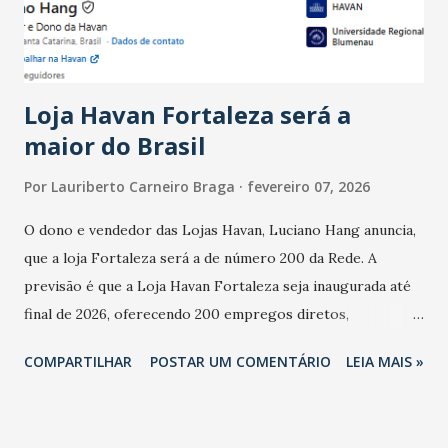
estabelecimentos no prejuízo ficou em 19%, pouco abaixo
do observado no mês anterior. Outros 1% não existiam em
novembro. Em relação a outubro, o faturamento também
cresceu. De acordo com a pesquisa, 44% dos n...
Loja Havan Fortaleza será a
maior do Brasil
Por
Lauriberto Carneiro Braga
fevereiro 07, 2026
O dono e vendedor das Lojas Havan, Luciano Hang anuncia,
que a loja Fortaleza será a de número 200 da Rede. A
previsão é que a Loja Havan Fortaleza seja inaugurada até
final de 2026, oferecendo 200 empregos diretos,
totalizando na Rede 25 mil vendedores. A localização da
COMPARTILHAR
POSTAR UM COMENTÁRIO
LEIA MAIS »
Havan Fortaleza ainda não foi anunciada oficialmente, mas
fontes extraoficiais indicam, que será na Avenida
Washington Soares-Messejana. Uma coisa é certa: será a