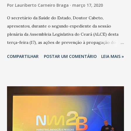
Por
Lauriberto Carneiro Braga
março 17, 2020
O secretário da Saúde do Estado, Doutor Cabeto,
apresentou, durante o segundo expediente da sessão
plenária da Assembleia Legislativa do Ceará (ALCE) desta
terça-feira (17), as ações de prevenção à propagação do
novo coronavírus (Covid-19) e as recentes medidas
COMPARTILHAR
POSTAR UM COMENTÁRIO
LEIA MAIS »
adotadas pelo Governo do Estado na contenção da
pandemia e atendimento aos enfermos. O secretário
informou que o Estado tem desenvolvido um plano de
contingência pautado em formas de reconhecimento da
população suspeita e de cuidados com os ambientes
públicos e domiciliares. “Nós não estamos vivendo uma
epidemia comum, como temos em todos os anos, com
aumento de casos de dengue, influenza ou H1N1. Trata-se
de uma epidemia com um vírus diferente, com um poder de