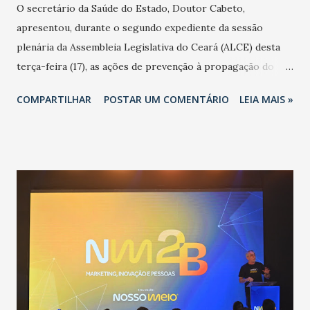
O secretário da Saúde do Estado, Doutor Cabeto,
apresentou, durante o segundo expediente da sessão
plenária da Assembleia Legislativa do Ceará (ALCE) desta
terça-feira (17), as ações de prevenção à propagação do
novo coronavírus (Covid-19) e as recentes medidas
COMPARTILHAR
POSTAR UM COMENTÁRIO
LEIA MAIS »
adotadas pelo Governo do Estado na contenção da
pandemia e atendimento aos enfermos. O secretário
informou que o Estado tem desenvolvido um plano de
contingência pautado em formas de reconhecimento da
população suspeita e de cuidados com os ambientes
públicos e domiciliares. “Nós não estamos vivendo uma
epidemia comum, como temos em todos os anos, com
aumento de casos de dengue, influenza ou H1N1. Trata-se
de uma epidemia com um vírus diferente, com um poder de
contaminação maior que outros coronavírus”, apontou o
secretário. Segundo ele, é uma epidemia com chance de