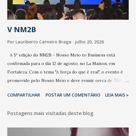
contaminação alta, podendo gerar um grande risco à
população e ao sistema de saúde. “Precisamos saber fazer a
estratificação do risco da doença, para não so...
V NM2B
Por
Lauriberto Carneiro Braga
julho 20, 2026
A 5ª edição do NM2B - Nosso Meio to Business está
confirmada para o dia 12 de agosto, no La Maison, em
Fortaleza. Com o tema "A força do que é real", o evento é
promovido pelo Nosso Meio e deve reunir cerca de 700
participantes, entre executivos, empreendedores, gestores
COMPARTILHAR
POSTAR UM COMENTÁRIO
LEIA MAIS »
e lideranças do Mercado Nacional. Desde 2022, o NM2B
consolidou-se como um dos principais encontros do setor
Postagens mais visitadas deste blog
de negócios do Nordeste, reunindo profissionais de marcas
como Bradesco, Samsung, Carrefour, Banco do Nordeste,
LinkedIn, VISA, Grupo 3corações, TikTok e M. Dias Branco.