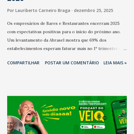
Por
Lauriberto Carneiro Braga
dezembro 25, 2025
Os empresários de Bares e Restaurantes encerram 2025
com expectativas positivas para o início do próximo ano.
Um levantamento da Abrasel mostra que 69% dos
estabelecimentos esperam faturar mais no 1º trimestre de
2026 em comparação com o mesmo período de 2025. Em
COMPARTILHAR
POSTAR UM COMENTÁRIO
LEIA MAIS »
relação ao último trimestre deste ano, 56% também
projetam crescimento (foto Helena Lopes). A confiança do
setor é sustentada principalmente pelo desempenho
recente das empresas, impulsionado pelas
confraternizações de fim de ano e pelo pagamento do 13º
Salário para um número maior de trabalhadores, já que o
país tem a menor taxa de desemprego dos anos recentes.
Ainda segundo a Pesquisa, em novembro de 2025, 40% dos
bares e restaurantes operaram com lucro e outros 40%