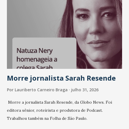
A nova edição chega em um momento em que autenticidade
e consistência ganham peso nas conversas sobre marca,
liderança e estratégia. - Vivemos um momento em que todo
mundo fala muito e poucos entregam de verdade. O NM2B
sempre existiu para dar palco a quem constrói com
consistência, e nesta edição isso fica ainda mais claro.
Vamos reforçar que ser genuíno sustenta a confiança entre
marcas, pessoas e mercado", afirma Tamires So...
Morre jornalista Sarah Resende
Por
Lauriberto Carneiro Braga
julho 31, 2026
Morre a jornalista Sarah Resende, da Globo News. Foi
editora sênior, roteirista e produtora de Podcast.
Trabalhou também na Folha de São Paulo.