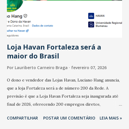
registraram equilíbrio financeiro. Já o percentual de
estabelecimentos no prejuízo ficou em 19%, pouco abaixo
do observado no mês anterior. Outros 1% não existiam em
novembro. Em relação a outubro, o faturamento também
cresceu. De acordo com a pesquisa, 44% dos n...
Loja Havan Fortaleza será a
maior do Brasil
Por
Lauriberto Carneiro Braga
fevereiro 07, 2026
O dono e vendedor das Lojas Havan, Luciano Hang anuncia,
que a loja Fortaleza será a de número 200 da Rede. A
previsão é que a Loja Havan Fortaleza seja inaugurada até
final de 2026, oferecendo 200 empregos diretos,
totalizando na Rede 25 mil vendedores. A localização da
COMPARTILHAR
POSTAR UM COMENTÁRIO
LEIA MAIS »
Havan Fortaleza ainda não foi anunciada oficialmente, mas
fontes extraoficiais indicam, que será na Avenida