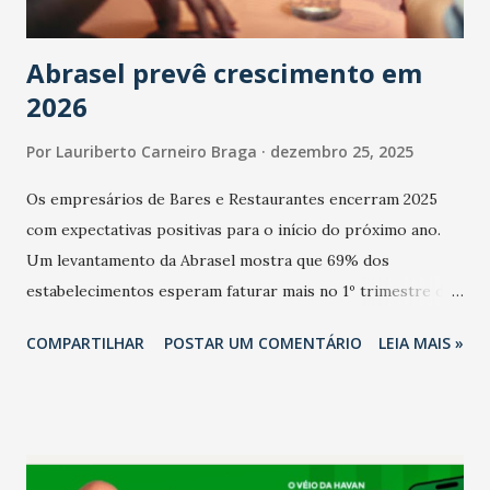
Abrasel prevê crescimento em
2026
Por
Lauriberto Carneiro Braga
dezembro 25, 2025
Os empresários de Bares e Restaurantes encerram 2025
com expectativas positivas para o início do próximo ano.
Um levantamento da Abrasel mostra que 69% dos
estabelecimentos esperam faturar mais no 1º trimestre de
2026 em comparação com o mesmo período de 2025. Em
COMPARTILHAR
POSTAR UM COMENTÁRIO
LEIA MAIS »
relação ao último trimestre deste ano, 56% também
projetam crescimento (foto Helena Lopes). A confiança do
setor é sustentada principalmente pelo desempenho
recente das empresas, impulsionado pelas
confraternizações de fim de ano e pelo pagamento do 13º