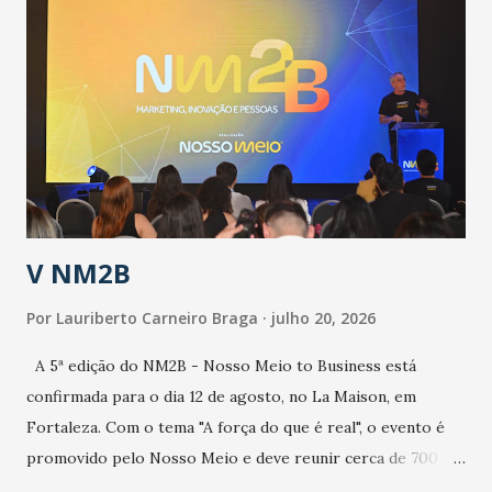
epidemia comum, como temos em todos os anos, com
aumento de casos de dengue, influenza ou H1N1. Trata-se
de uma epidemia com um vírus diferente, com um poder de
contaminação maior que outros coronavírus”, apontou o
secretário. Segundo ele, é uma epidemia com chance de
contaminação alta, podendo gerar um grande risco à
população e ao sistema de saúde. “Precisamos saber fazer a
estratificação do risco da doença, para não so...
V NM2B
Por
Lauriberto Carneiro Braga
julho 20, 2026
A 5ª edição do NM2B - Nosso Meio to Business está
confirmada para o dia 12 de agosto, no La Maison, em
Fortaleza. Com o tema "A força do que é real", o evento é
promovido pelo Nosso Meio e deve reunir cerca de 700
participantes, entre executivos, empreendedores, gestores