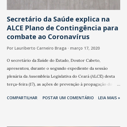
Secretário da Saúde explica na
ALCE Plano de Contingência para
combate ao Coronavírus
Por
Lauriberto Carneiro Braga
março 17, 2020
O secretário da Saúde do Estado, Doutor Cabeto,
apresentou, durante o segundo expediente da sessão
plenária da Assembleia Legislativa do Ceará (ALCE) desta
terça-feira (17), as ações de prevenção à propagação do
novo coronavírus (Covid-19) e as recentes medidas
COMPARTILHAR
POSTAR UM COMENTÁRIO
LEIA MAIS »
adotadas pelo Governo do Estado na contenção da
pandemia e atendimento aos enfermos. O secretário
informou que o Estado tem desenvolvido um plano de
contingência pautado em formas de reconhecimento da