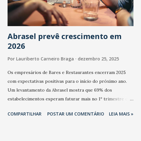
Abrasel prevê crescimento em
2026
Por
Lauriberto Carneiro Braga
dezembro 25, 2025
Os empresários de Bares e Restaurantes encerram 2025
com expectativas positivas para o início do próximo ano.
Um levantamento da Abrasel mostra que 69% dos
estabelecimentos esperam faturar mais no 1º trimestre de
2026 em comparação com o mesmo período de 2025. Em
COMPARTILHAR
POSTAR UM COMENTÁRIO
LEIA MAIS »
relação ao último trimestre deste ano, 56% também
projetam crescimento (foto Helena Lopes). A confiança do
setor é sustentada principalmente pelo desempenho