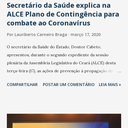
Secretário da Saúde explica na
ALCE Plano de Contingência para
combate ao Coronavírus
Por
Lauriberto Carneiro Braga
março 17, 2020
O secretário da Saúde do Estado, Doutor Cabeto,
apresentou, durante o segundo expediente da sessão
plenária da Assembleia Legislativa do Ceará (ALCE) desta
terça-feira (17), as ações de prevenção à propagação do
novo coronavírus (Covid-19) e as recentes medidas
COMPARTILHAR
POSTAR UM COMENTÁRIO
LEIA MAIS »
adotadas pelo Governo do Estado na contenção da
pandemia e atendimento aos enfermos. O secretário
informou que o Estado tem desenvolvido um plano de
contingência pautado em formas de reconhecimento da
população suspeita e de cuidados com os ambientes
públicos e domiciliares. “Nós não estamos vivendo uma