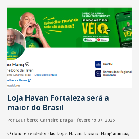
recente das empresas, impulsionado pelas
confraternizações de fim de ano e pelo pagamento do 13º
Salário para um número maior de trabalhadores, já que o
país tem a menor taxa de desemprego dos anos recentes.
Ainda segundo a Pesquisa, em novembro de 2025, 40% dos
bares e restaurantes operaram com lucro e outros 40%
registraram equilíbrio financeiro. Já o percentual de
estabelecimentos no prejuízo ficou em 19%, pouco abaixo
do observado no mês anterior. Outros 1% não existiam em
novembro. Em relação a outubro, o faturamento também
cresceu. De acordo com a pesquisa, 44% dos n...
Loja Havan Fortaleza será a
maior do Brasil
Por
Lauriberto Carneiro Braga
fevereiro 07, 2026
O dono e vendedor das Lojas Havan, Luciano Hang anuncia,