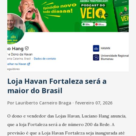
Salário para um número maior de trabalhadores, já que o
país tem a menor taxa de desemprego dos anos recentes.
Ainda segundo a Pesquisa, em novembro de 2025, 40% dos
bares e restaurantes operaram com lucro e outros 40%
registraram equilíbrio financeiro. Já o percentual de
estabelecimentos no prejuízo ficou em 19%, pouco abaixo
do observado no mês anterior. Outros 1% não existiam em
novembro. Em relação a outubro, o faturamento também
cresceu. De acordo com a pesquisa, 44% dos n...
Loja Havan Fortaleza será a
maior do Brasil
Por
Lauriberto Carneiro Braga
fevereiro 07, 2026
O dono e vendedor das Lojas Havan, Luciano Hang anuncia,
que a loja Fortaleza será a de número 200 da Rede. A
previsão é que a Loja Havan Fortaleza seja inaugurada até