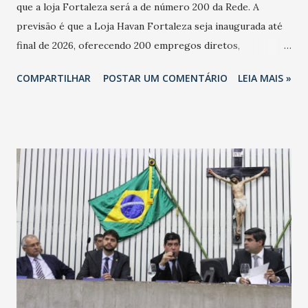
que a loja Fortaleza será a de número 200 da Rede. A
previsão é que a Loja Havan Fortaleza seja inaugurada até
final de 2026, oferecendo 200 empregos diretos,
totalizando na Rede 25 mil vendedores. A localização da
COMPARTILHAR
POSTAR UM COMENTÁRIO
LEIA MAIS »
Havan Fortaleza ainda não foi anunciada oficialmente, mas
fontes extraoficiais indicam, que será na Avenida
Washington Soares-Messejana. Uma coisa é certa: será a
maior loja Havan do Brasil.