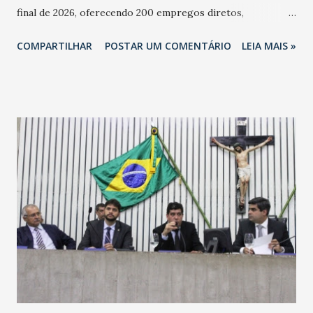
final de 2026, oferecendo 200 empregos diretos,
totalizando na Rede 25 mil vendedores. A localização da
COMPARTILHAR
POSTAR UM COMENTÁRIO
LEIA MAIS »
Havan Fortaleza ainda não foi anunciada oficialmente, mas
fontes extraoficiais indicam, que será na Avenida
Washington Soares-Messejana. Uma coisa é certa: será a
maior loja Havan do Brasil.