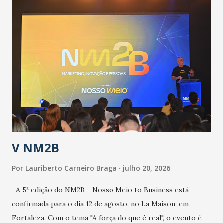
população suspeita e de cuidados com os ambientes
públicos e domiciliares. “Nós não estamos vivendo uma
epidemia comum, como temos em todos os anos, com
aumento de casos de dengue, influenza ou H1N1. Trata-se
de uma epidemia com um vírus diferente, com um poder de
contaminação maior que outros coronavírus”, apontou o
secretário. Segundo ele, é uma epidemia com chance de
contaminação alta, podendo gerar um grande risco à
população e ao sistema de saúde. “Precisamos saber fazer a
estratificação do risco da doença, para não so...
V NM2B
Por
Lauriberto Carneiro Braga
julho 20, 2026
A 5ª edição do NM2B - Nosso Meio to Business está
confirmada para o dia 12 de agosto, no La Maison, em
Fortaleza. Com o tema "A força do que é real", o evento é