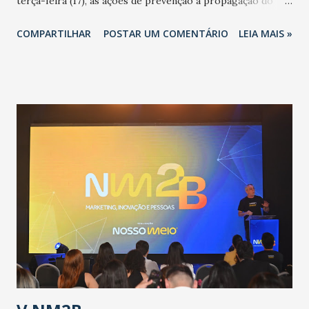
terça-feira (17), as ações de prevenção à propagação do
novo coronavírus (Covid-19) e as recentes medidas
COMPARTILHAR
POSTAR UM COMENTÁRIO
LEIA MAIS »
adotadas pelo Governo do Estado na contenção da
pandemia e atendimento aos enfermos. O secretário
informou que o Estado tem desenvolvido um plano de
contingência pautado em formas de reconhecimento da
população suspeita e de cuidados com os ambientes
públicos e domiciliares. “Nós não estamos vivendo uma
epidemia comum, como temos em todos os anos, com
aumento de casos de dengue, influenza ou H1N1. Trata-se
de uma epidemia com um vírus diferente, com um poder de
contaminação maior que outros coronavírus”, apontou o
secretário. Segundo ele, é uma epidemia com chance de
contaminação alta, podendo gerar um grande risco à
população e ao sistema de saúde. “Precisamos saber fazer a
estratificação do risco da doença, para não so...