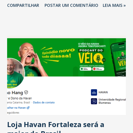
COMPARTILHAR
POSTAR UM COMENTÁRIO
LEIA MAIS »
relação ao último trimestre deste ano, 56% também
projetam crescimento (foto Helena Lopes). A confiança do
setor é sustentada principalmente pelo desempenho
recente das empresas, impulsionado pelas
confraternizações de fim de ano e pelo pagamento do 13º
Salário para um número maior de trabalhadores, já que o
país tem a menor taxa de desemprego dos anos recentes.
Ainda segundo a Pesquisa, em novembro de 2025, 40% dos
bares e restaurantes operaram com lucro e outros 40%
registraram equilíbrio financeiro. Já o percentual de
estabelecimentos no prejuízo ficou em 19%, pouco abaixo
do observado no mês anterior. Outros 1% não existiam em
novembro. Em relação a outubro, o faturamento também
cresceu. De acordo com a pesquisa, 44% dos n...
Loja Havan Fortaleza será a