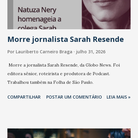
consistência, e nesta edição isso fica ainda mais claro.
Vamos reforçar que ser genuíno sustenta a confiança entre
marcas, pessoas e mercado", afirma Tamires So...
Morre jornalista Sarah Resende
Por
Lauriberto Carneiro Braga
julho 31, 2026
Morre a jornalista Sarah Resende, da Globo News. Foi
editora sênior, roteirista e produtora de Podcast.
Trabalhou também na Folha de São Paulo.
COMPARTILHAR
POSTAR UM COMENTÁRIO
LEIA MAIS »