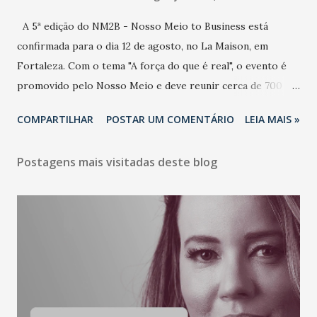
A 5ª edição do NM2B - Nosso Meio to Business está
confirmada para o dia 12 de agosto, no La Maison, em
Fortaleza. Com o tema "A força do que é real", o evento é
promovido pelo Nosso Meio e deve reunir cerca de 700
participantes, entre executivos, empreendedores, gestores
COMPARTILHAR
POSTAR UM COMENTÁRIO
LEIA MAIS »
e lideranças do Mercado Nacional. Desde 2022, o NM2B
consolidou-se como um dos principais encontros do setor
Postagens mais visitadas deste blog
de negócios do Nordeste, reunindo profissionais de marcas
como Bradesco, Samsung, Carrefour, Banco do Nordeste,
LinkedIn, VISA, Grupo 3corações, TikTok e M. Dias Branco.
A nova edição chega em um momento em que autenticidade
e consistência ganham peso nas conversas sobre marca,
liderança e estratégia. - Vivemos um momento em que todo
mundo fala muito e poucos entregam de verdade. O NM2B
sempre existiu para dar palco a quem constrói com