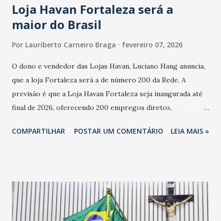
Loja Havan Fortaleza será a
maior do Brasil
Por
Lauriberto Carneiro Braga
fevereiro 07, 2026
O dono e vendedor das Lojas Havan, Luciano Hang anuncia,
que a loja Fortaleza será a de número 200 da Rede. A
previsão é que a Loja Havan Fortaleza seja inaugurada até
final de 2026, oferecendo 200 empregos diretos,
totalizando na Rede 25 mil vendedores. A localização da
COMPARTILHAR
POSTAR UM COMENTÁRIO
LEIA MAIS »
Havan Fortaleza ainda não foi anunciada oficialmente, mas
fontes extraoficiais indicam, que será na Avenida
Washington Soares-Messejana. Uma coisa é certa: será a
maior loja Havan do Brasil.