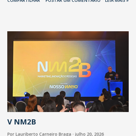
COMPARTILHAR
POSTAR UM COMENTÁRIO
LEIA MAIS »
adotadas pelo Governo do Estado na contenção da
pandemia e atendimento aos enfermos. O secretário
informou que o Estado tem desenvolvido um plano de
contingência pautado em formas de reconhecimento da
população suspeita e de cuidados com os ambientes
públicos e domiciliares. “Nós não estamos vivendo uma
epidemia comum, como temos em todos os anos, com
aumento de casos de dengue, influenza ou H1N1. Trata-se
de uma epidemia com um vírus diferente, com um poder de
contaminação maior que outros coronavírus”, apontou o
secretário. Segundo ele, é uma epidemia com chance de
contaminação alta, podendo gerar um grande risco à
população e ao sistema de saúde. “Precisamos saber fazer a
estratificação do risco da doença, para não so...
V NM2B
Por
Lauriberto Carneiro Braga
julho 20, 2026