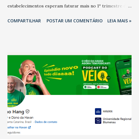
estabelecimentos esperam faturar mais no 1º trimestre de
2026 em comparação com o mesmo período de 2025. Em
COMPARTILHAR
POSTAR UM COMENTÁRIO
LEIA MAIS »
relação ao último trimestre deste ano, 56% também
projetam crescimento (foto Helena Lopes). A confiança do
setor é sustentada principalmente pelo desempenho
recente das empresas, impulsionado pelas
confraternizações de fim de ano e pelo pagamento do 13º
Salário para um número maior de trabalhadores, já que o
país tem a menor taxa de desemprego dos anos recentes.
Ainda segundo a Pesquisa, em novembro de 2025, 40% dos
bares e restaurantes operaram com lucro e outros 40%
registraram equilíbrio financeiro. Já o percentual de
estabelecimentos no prejuízo ficou em 19%, pouco abaixo
do observado no mês anterior. Outros 1% não existiam em
novembro. Em relação a outubro, o faturamento também
cresceu. De acordo com a pesquisa, 44% dos n...