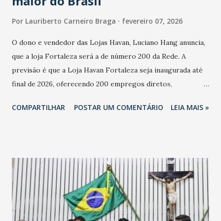
maior do Brasil
Por
Lauriberto Carneiro Braga
fevereiro 07, 2026
O dono e vendedor das Lojas Havan, Luciano Hang anuncia,
que a loja Fortaleza será a de número 200 da Rede. A
previsão é que a Loja Havan Fortaleza seja inaugurada até
final de 2026, oferecendo 200 empregos diretos,
totalizando na Rede 25 mil vendedores. A localização da
COMPARTILHAR
POSTAR UM COMENTÁRIO
LEIA MAIS »
Havan Fortaleza ainda não foi anunciada oficialmente, mas
fontes extraoficiais indicam, que será na Avenida
Washington Soares-Messejana. Uma coisa é certa: será a
maior loja Havan do Brasil.