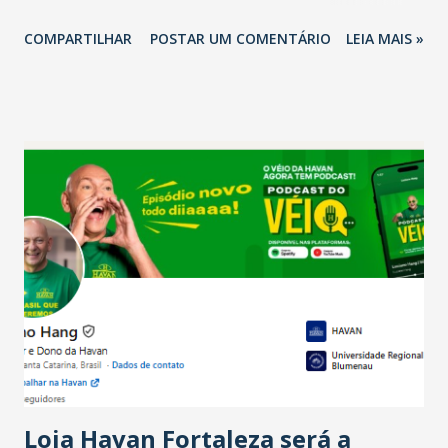
2026 em comparação com o mesmo período de 2025. Em
COMPARTILHAR
POSTAR UM COMENTÁRIO
LEIA MAIS »
relação ao último trimestre deste ano, 56% também
projetam crescimento (foto Helena Lopes). A confiança do
setor é sustentada principalmente pelo desempenho
recente das empresas, impulsionado pelas
confraternizações de fim de ano e pelo pagamento do 13º
Salário para um número maior de trabalhadores, já que o
país tem a menor taxa de desemprego dos anos recentes.
Ainda segundo a Pesquisa, em novembro de 2025, 40% dos
bares e restaurantes operaram com lucro e outros 40%
registraram equilíbrio financeiro. Já o percentual de
estabelecimentos no prejuízo ficou em 19%, pouco abaixo
do observado no mês anterior. Outros 1% não existiam em
novembro. Em relação a outubro, o faturamento também
cresceu. De acordo com a pesquisa, 44% dos n...
Loja Havan Fortaleza será a