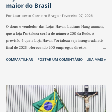
maior do Brasil
Por
Lauriberto Carneiro Braga
fevereiro 07, 2026
O dono e vendedor das Lojas Havan, Luciano Hang anuncia,
que a loja Fortaleza será a de número 200 da Rede. A
previsão é que a Loja Havan Fortaleza seja inaugurada até
final de 2026, oferecendo 200 empregos diretos,
totalizando na Rede 25 mil vendedores. A localização da
COMPARTILHAR
POSTAR UM COMENTÁRIO
LEIA MAIS »
Havan Fortaleza ainda não foi anunciada oficialmente, mas
fontes extraoficiais indicam, que será na Avenida
Washington Soares-Messejana. Uma coisa é certa: será a
maior loja Havan do Brasil.