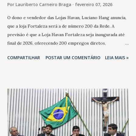
Por
Lauriberto Carneiro Braga
fevereiro 07, 2026
O dono e vendedor das Lojas Havan, Luciano Hang anuncia,
que a loja Fortaleza será a de número 200 da Rede. A
previsão é que a Loja Havan Fortaleza seja inaugurada até
final de 2026, oferecendo 200 empregos diretos,
totalizando na Rede 25 mil vendedores. A localização da
COMPARTILHAR
POSTAR UM COMENTÁRIO
LEIA MAIS »
Havan Fortaleza ainda não foi anunciada oficialmente, mas
fontes extraoficiais indicam, que será na Avenida
Washington Soares-Messejana. Uma coisa é certa: será a
maior loja Havan do Brasil.