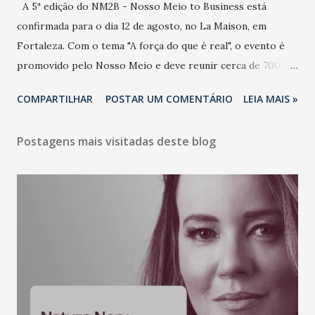
A 5ª edição do NM2B - Nosso Meio to Business está
confirmada para o dia 12 de agosto, no La Maison, em
Fortaleza. Com o tema "A força do que é real", o evento é
promovido pelo Nosso Meio e deve reunir cerca de 700
participantes, entre executivos, empreendedores, gestores
COMPARTILHAR
POSTAR UM COMENTÁRIO
LEIA MAIS »
e lideranças do Mercado Nacional. Desde 2022, o NM2B
consolidou-se como um dos principais encontros do setor
Postagens mais visitadas deste blog
de negócios do Nordeste, reunindo profissionais de marcas
como Bradesco, Samsung, Carrefour, Banco do Nordeste,
LinkedIn, VISA, Grupo 3corações, TikTok e M. Dias Branco.
A nova edição chega em um momento em que autenticidade
e consistência ganham peso nas conversas sobre marca,
liderança e estratégia. - Vivemos um momento em que todo
mundo fala muito e poucos entregam de verdade. O NM2B
sempre existiu para dar palco a quem constrói com
consistência, e nesta edição isso fica ainda mais claro.