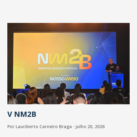
pandemia e atendimento aos enfermos. O secretário
informou que o Estado tem desenvolvido um plano de
contingência pautado em formas de reconhecimento da
população suspeita e de cuidados com os ambientes
públicos e domiciliares. “Nós não estamos vivendo uma
epidemia comum, como temos em todos os anos, com
aumento de casos de dengue, influenza ou H1N1. Trata-se
de uma epidemia com um vírus diferente, com um poder de
contaminação maior que outros coronavírus”, apontou o
secretário. Segundo ele, é uma epidemia com chance de
contaminação alta, podendo gerar um grande risco à
população e ao sistema de saúde. “Precisamos saber fazer a
estratificação do risco da doença, para não so...
V NM2B
Por
Lauriberto Carneiro Braga
julho 20, 2026