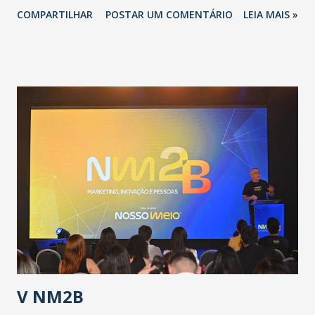
novo coronavírus (Covid-19) e as recentes medidas
COMPARTILHAR
POSTAR UM COMENTÁRIO
LEIA MAIS »
adotadas pelo Governo do Estado na contenção da
pandemia e atendimento aos enfermos. O secretário
informou que o Estado tem desenvolvido um plano de
contingência pautado em formas de reconhecimento da
população suspeita e de cuidados com os ambientes
públicos e domiciliares. “Nós não estamos vivendo uma
epidemia comum, como temos em todos os anos, com
aumento de casos de dengue, influenza ou H1N1. Trata-se
de uma epidemia com um vírus diferente, com um poder de
contaminação maior que outros coronavírus”, apontou o
secretário. Segundo ele, é uma epidemia com chance de
contaminação alta, podendo gerar um grande risco à
população e ao sistema de saúde. “Precisamos saber fazer a
estratificação do risco da doença, para não so...
V NM2B