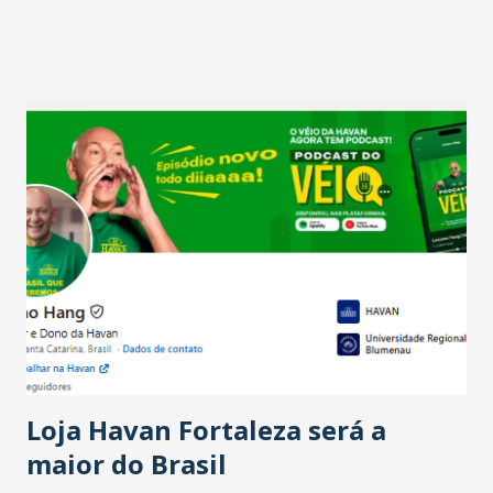
projetam crescimento (foto Helena Lopes). A confiança do
setor é sustentada principalmente pelo desempenho
recente das empresas, impulsionado pelas
confraternizações de fim de ano e pelo pagamento do 13º
Salário para um número maior de trabalhadores, já que o
país tem a menor taxa de desemprego dos anos recentes.
Ainda segundo a Pesquisa, em novembro de 2025, 40% dos
bares e restaurantes operaram com lucro e outros 40%
registraram equilíbrio financeiro. Já o percentual de
estabelecimentos no prejuízo ficou em 19%, pouco abaixo
do observado no mês anterior. Outros 1% não existiam em
novembro. Em relação a outubro, o faturamento também
cresceu. De acordo com a pesquisa, 44% dos n...
Loja Havan Fortaleza será a
maior do Brasil