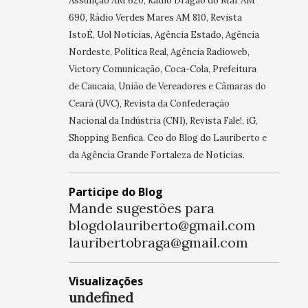
Assunção AM 620, Rádio Dragão do Mar AM
690, Rádio Verdes Mares AM 810, Revista
IstoÉ, Uol Notícias, Agência Estado, Agência
Nordeste, Política Real, Agência Radioweb,
Victory Comunicação, Coca-Cola, Prefeitura
de Caucaia, União de Vereadores e Câmaras do
Ceará (UVC), Revista da Confederação
Nacional da Indústria (CNI), Revista Fale!, iG,
Shopping Benfica. Ceo do Blog do Lauriberto e
da Agência Grande Fortaleza de Notícias.
Participe do Blog
Mande sugestões para
blogdolauriberto@gmail.com
lauribertobraga@gmail.com
Visualizações
u
n
d
e
f
n
e
d