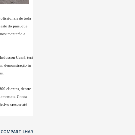
ofissionais de toda
este do país, que
e movimentarão a
induscon Ceará, terá
om demonstração in
as.
00 clientes, dentre
namentais. Conta
tivo crescer até
COMPARTILHAR