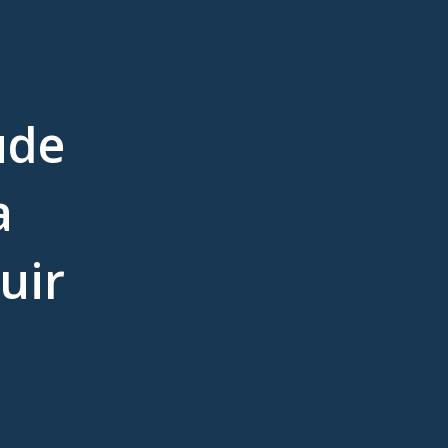
ude
a
uir