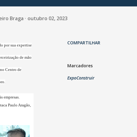
eiro Braga
outubro 02, 2023
COMPARTILHAR
o por sua expertise
erceirização de mão
Marcadores
 no Centro de
ExpoConstruir
bro.
às empresas.
taca Paulo Aragão,