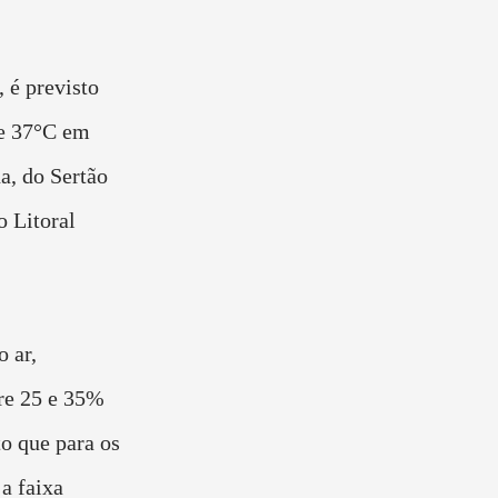
 é previsto
 e 37°C em
a, do Sertão
o Litoral
 ar,
re 25 e 35%
o que para os
a faixa