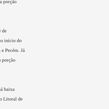
 a porção
é de
o início do
a e Pecém. Já
na porção
há baixa
o Litoral de