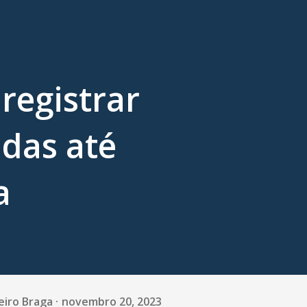
registrar
idas até
a
eiro Braga
novembro 20, 2023