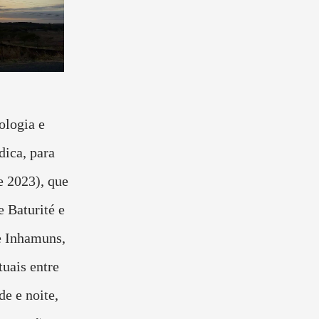
ologia e
ica, para
e 2023), que
e Baturité e
 e Inhamuns,
tuais entre
e e noite,