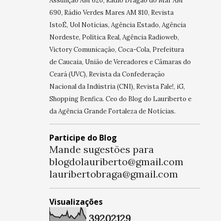
Assunção AM 620, Rádio Dragão do Mar AM
690, Rádio Verdes Mares AM 810, Revista
IstoÉ, Uol Notícias, Agência Estado, Agência
Nordeste, Política Real, Agência Radioweb,
Victory Comunicação, Coca-Cola, Prefeitura
de Caucaia, União de Vereadores e Câmaras do
Ceará (UVC), Revista da Confederação
Nacional da Indústria (CNI), Revista Fale!, iG,
Shopping Benfica. Ceo do Blog do Lauriberto e
da Agência Grande Fortaleza de Notícias.
Participe do Blog
Mande sugestões para
blogdolauriberto@gmail.com
lauribertobraga@gmail.com
Visualizações
3
9
2
0
2
1
2
9