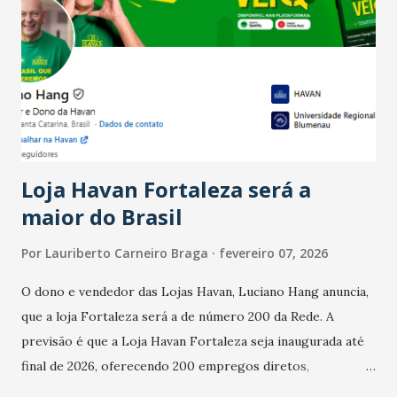
Ainda segundo a Pesquisa, em novembro de 2025, 40% dos
bares e restaurantes operaram com lucro e outros 40%
registraram equilíbrio financeiro. Já o percentual de
estabelecimentos no prejuízo ficou em 19%, pouco abaixo
do observado no mês anterior. Outros 1% não existiam em
novembro. Em relação a outubro, o faturamento também
cresceu. De acordo com a pesquisa, 44% dos n...
Loja Havan Fortaleza será a
maior do Brasil
Por
Lauriberto Carneiro Braga
fevereiro 07, 2026
O dono e vendedor das Lojas Havan, Luciano Hang anuncia,
que a loja Fortaleza será a de número 200 da Rede. A
previsão é que a Loja Havan Fortaleza seja inaugurada até
final de 2026, oferecendo 200 empregos diretos,
totalizando na Rede 25 mil vendedores. A localização da