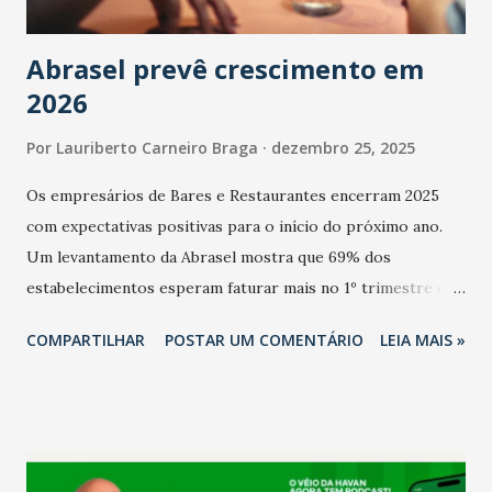
Abrasel prevê crescimento em
2026
Por
Lauriberto Carneiro Braga
dezembro 25, 2025
Os empresários de Bares e Restaurantes encerram 2025
com expectativas positivas para o início do próximo ano.
Um levantamento da Abrasel mostra que 69% dos
estabelecimentos esperam faturar mais no 1º trimestre de
2026 em comparação com o mesmo período de 2025. Em
COMPARTILHAR
POSTAR UM COMENTÁRIO
LEIA MAIS »
relação ao último trimestre deste ano, 56% também
projetam crescimento (foto Helena Lopes). A confiança do
setor é sustentada principalmente pelo desempenho
recente das empresas, impulsionado pelas
confraternizações de fim de ano e pelo pagamento do 13º