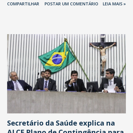
COMPARTILHAR
POSTAR UM COMENTÁRIO
LEIA MAIS »
Havan Fortaleza ainda não foi anunciada oficialmente, mas
fontes extraoficiais indicam, que será na Avenida
Washington Soares-Messejana. Uma coisa é certa: será a
maior loja Havan do Brasil.
Secretário da Saúde explica na
ALCE Plano de Contingência para