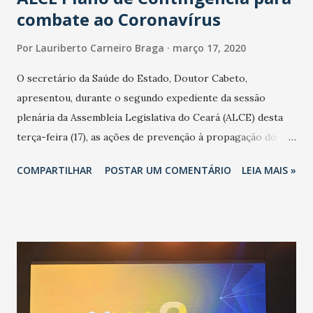
combate ao Coronavírus
Por
Lauriberto Carneiro Braga
março 17, 2020
O secretário da Saúde do Estado, Doutor Cabeto,
apresentou, durante o segundo expediente da sessão
plenária da Assembleia Legislativa do Ceará (ALCE) desta
terça-feira (17), as ações de prevenção à propagação do
novo coronavírus (Covid-19) e as recentes medidas
COMPARTILHAR
POSTAR UM COMENTÁRIO
LEIA MAIS »
adotadas pelo Governo do Estado na contenção da
pandemia e atendimento aos enfermos. O secretário
informou que o Estado tem desenvolvido um plano de
contingência pautado em formas de reconhecimento da
população suspeita e de cuidados com os ambientes
públicos e domiciliares. “Nós não estamos vivendo uma
epidemia comum, como temos em todos os anos, com
aumento de casos de dengue, influenza ou H1N1. Trata-se