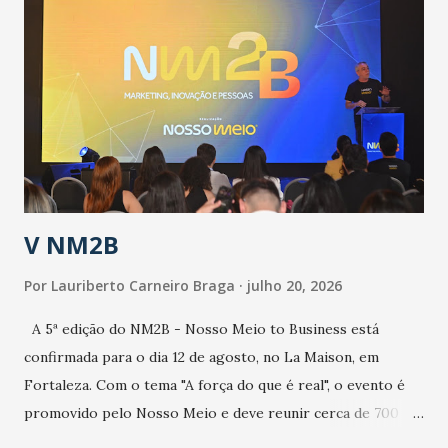
epidemia comum, como temos em todos os anos, com
aumento de casos de dengue, influenza ou H1N1. Trata-se
de uma epidemia com um vírus diferente, com um poder de
contaminação maior que outros coronavírus”, apontou o
secretário. Segundo ele, é uma epidemia com chance de
contaminação alta, podendo gerar um grande risco à
população e ao sistema de saúde. “Precisamos saber fazer a
estratificação do risco da doença, para não so...
V NM2B
Por
Lauriberto Carneiro Braga
julho 20, 2026
A 5ª edição do NM2B - Nosso Meio to Business está
confirmada para o dia 12 de agosto, no La Maison, em
Fortaleza. Com o tema "A força do que é real", o evento é
promovido pelo Nosso Meio e deve reunir cerca de 700
participantes, entre executivos, empreendedores, gestores