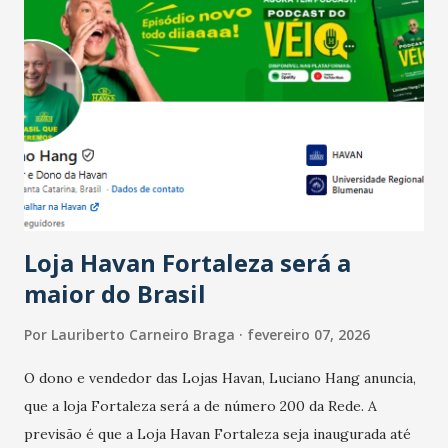
Salário para um número maior de trabalhadores, já que o
país tem a menor taxa de desemprego dos anos recentes.
Ainda segundo a Pesquisa, em novembro de 2025, 40% dos
bares e restaurantes operaram com lucro e outros 40%
registraram equilíbrio financeiro. Já o percentual de
estabelecimentos no prejuízo ficou em 19%, pouco abaixo
do observado no mês anterior. Outros 1% não existiam em
novembro. Em relação a outubro, o faturamento também
cresceu. De acordo com a pesquisa, 44% dos n...
Loja Havan Fortaleza será a
maior do Brasil
Por
Lauriberto Carneiro Braga
fevereiro 07, 2026
O dono e vendedor das Lojas Havan, Luciano Hang anuncia,
que a loja Fortaleza será a de número 200 da Rede. A
previsão é que a Loja Havan Fortaleza seja inaugurada até