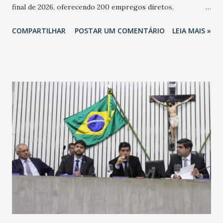
final de 2026, oferecendo 200 empregos diretos,
totalizando na Rede 25 mil vendedores. A localização da
COMPARTILHAR
POSTAR UM COMENTÁRIO
LEIA MAIS »
Havan Fortaleza ainda não foi anunciada oficialmente, mas
fontes extraoficiais indicam, que será na Avenida
Washington Soares-Messejana. Uma coisa é certa: será a
maior loja Havan do Brasil.