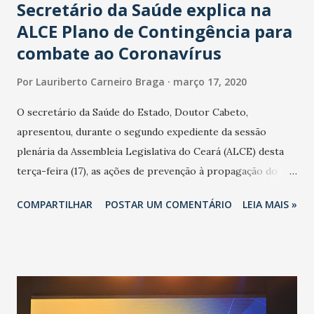
Secretário da Saúde explica na
ALCE Plano de Contingência para
combate ao Coronavírus
Por
Lauriberto Carneiro Braga
março 17, 2020
O secretário da Saúde do Estado, Doutor Cabeto,
apresentou, durante o segundo expediente da sessão
plenária da Assembleia Legislativa do Ceará (ALCE) desta
terça-feira (17), as ações de prevenção à propagação do
novo coronavírus (Covid-19) e as recentes medidas
COMPARTILHAR
POSTAR UM COMENTÁRIO
LEIA MAIS »
adotadas pelo Governo do Estado na contenção da
pandemia e atendimento aos enfermos. O secretário
informou que o Estado tem desenvolvido um plano de
contingência pautado em formas de reconhecimento da
população suspeita e de cuidados com os ambientes
públicos e domiciliares. “Nós não estamos vivendo uma