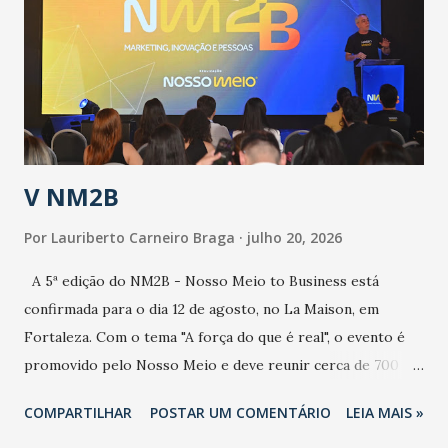
de uma epidemia com um vírus diferente, com um poder de
contaminação maior que outros coronavírus”, apontou o
secretário. Segundo ele, é uma epidemia com chance de
contaminação alta, podendo gerar um grande risco à
população e ao sistema de saúde. “Precisamos saber fazer a
estratificação do risco da doença, para não so...
V NM2B
Por
Lauriberto Carneiro Braga
julho 20, 2026
A 5ª edição do NM2B - Nosso Meio to Business está
confirmada para o dia 12 de agosto, no La Maison, em
Fortaleza. Com o tema "A força do que é real", o evento é
promovido pelo Nosso Meio e deve reunir cerca de 700
participantes, entre executivos, empreendedores, gestores
COMPARTILHAR
POSTAR UM COMENTÁRIO
LEIA MAIS »
e lideranças do Mercado Nacional. Desde 2022, o NM2B