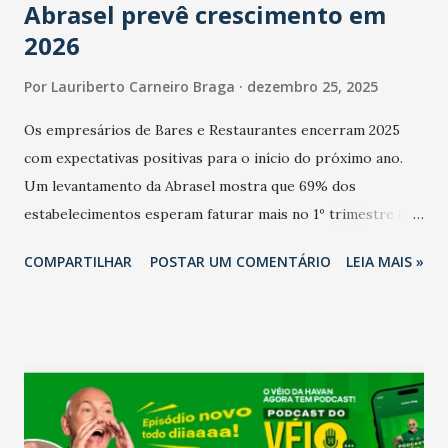
Abrasel prevê crescimento em
2026
Por
Lauriberto Carneiro Braga
dezembro 25, 2025
Os empresários de Bares e Restaurantes encerram 2025
com expectativas positivas para o início do próximo ano.
Um levantamento da Abrasel mostra que 69% dos
estabelecimentos esperam faturar mais no 1º trimestre de
2026 em comparação com o mesmo período de 2025. Em
COMPARTILHAR
POSTAR UM COMENTÁRIO
LEIA MAIS »
relação ao último trimestre deste ano, 56% também
projetam crescimento (foto Helena Lopes). A confiança do
setor é sustentada principalmente pelo desempenho
recente das empresas, impulsionado pelas
confraternizações de fim de ano e pelo pagamento do 13º
Salário para um número maior de trabalhadores, já que o
país tem a menor taxa de desemprego dos anos recentes.