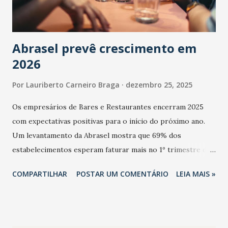
Abrasel prevê crescimento em
2026
Por
Lauriberto Carneiro Braga
dezembro 25, 2025
Os empresários de Bares e Restaurantes encerram 2025
com expectativas positivas para o início do próximo ano.
Um levantamento da Abrasel mostra que 69% dos
estabelecimentos esperam faturar mais no 1º trimestre de
2026 em comparação com o mesmo período de 2025. Em
COMPARTILHAR
POSTAR UM COMENTÁRIO
LEIA MAIS »
relação ao último trimestre deste ano, 56% também
projetam crescimento (foto Helena Lopes). A confiança do
setor é sustentada principalmente pelo desempenho
recente das empresas, impulsionado pelas