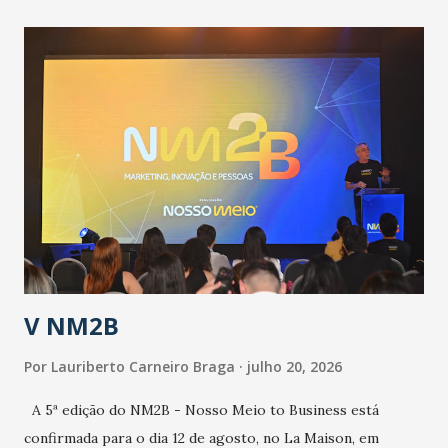
contingência pautado em formas de reconhecimento da
população suspeita e de cuidados com os ambientes
públicos e domiciliares. “Nós não estamos vivendo uma
epidemia comum, como temos em todos os anos, com
aumento de casos de dengue, influenza ou H1N1. Trata-se
de uma epidemia com um vírus diferente, com um poder de
contaminação maior que outros coronavírus”, apontou o
secretário. Segundo ele, é uma epidemia com chance de
contaminação alta, podendo gerar um grande risco à
população e ao sistema de saúde. “Precisamos saber fazer a
estratificação do risco da doença, para não so...
V NM2B
Por
Lauriberto Carneiro Braga
julho 20, 2026
A 5ª edição do NM2B - Nosso Meio to Business está
confirmada para o dia 12 de agosto, no La Maison, em