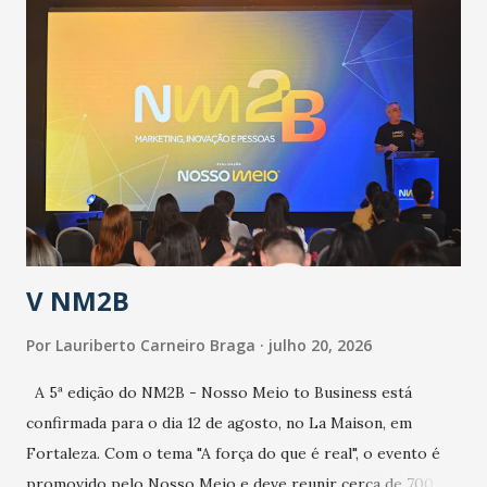
públicos e domiciliares. “Nós não estamos vivendo uma
epidemia comum, como temos em todos os anos, com
aumento de casos de dengue, influenza ou H1N1. Trata-se
de uma epidemia com um vírus diferente, com um poder de
contaminação maior que outros coronavírus”, apontou o
secretário. Segundo ele, é uma epidemia com chance de
contaminação alta, podendo gerar um grande risco à
população e ao sistema de saúde. “Precisamos saber fazer a
estratificação do risco da doença, para não so...
V NM2B
Por
Lauriberto Carneiro Braga
julho 20, 2026
A 5ª edição do NM2B - Nosso Meio to Business está
confirmada para o dia 12 de agosto, no La Maison, em
Fortaleza. Com o tema "A força do que é real", o evento é
promovido pelo Nosso Meio e deve reunir cerca de 700