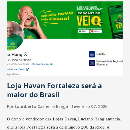
confraternizações de fim de ano e pelo pagamento do 13º
Salário para um número maior de trabalhadores, já que o
país tem a menor taxa de desemprego dos anos recentes.
Ainda segundo a Pesquisa, em novembro de 2025, 40% dos
bares e restaurantes operaram com lucro e outros 40%
registraram equilíbrio financeiro. Já o percentual de
estabelecimentos no prejuízo ficou em 19%, pouco abaixo
do observado no mês anterior. Outros 1% não existiam em
novembro. Em relação a outubro, o faturamento também
cresceu. De acordo com a pesquisa, 44% dos n...
Loja Havan Fortaleza será a
maior do Brasil
Por
Lauriberto Carneiro Braga
fevereiro 07, 2026
O dono e vendedor das Lojas Havan, Luciano Hang anuncia,
que a loja Fortaleza será a de número 200 da Rede. A