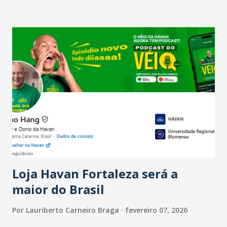
setor é sustentada principalmente pelo desempenho
recente das empresas, impulsionado pelas
confraternizações de fim de ano e pelo pagamento do 13º
Salário para um número maior de trabalhadores, já que o
país tem a menor taxa de desemprego dos anos recentes.
Ainda segundo a Pesquisa, em novembro de 2025, 40% dos
bares e restaurantes operaram com lucro e outros 40%
registraram equilíbrio financeiro. Já o percentual de
estabelecimentos no prejuízo ficou em 19%, pouco abaixo
do observado no mês anterior. Outros 1% não existiam em
novembro. Em relação a outubro, o faturamento também
cresceu. De acordo com a pesquisa, 44% dos n...
Loja Havan Fortaleza será a
maior do Brasil
Por
Lauriberto Carneiro Braga
fevereiro 07, 2026