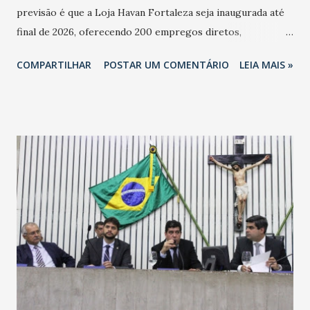
previsão é que a Loja Havan Fortaleza seja inaugurada até
final de 2026, oferecendo 200 empregos diretos,
totalizando na Rede 25 mil vendedores. A localização da
COMPARTILHAR
POSTAR UM COMENTÁRIO
LEIA MAIS »
Havan Fortaleza ainda não foi anunciada oficialmente, mas
fontes extraoficiais indicam, que será na Avenida
Washington Soares-Messejana. Uma coisa é certa: será a
maior loja Havan do Brasil.