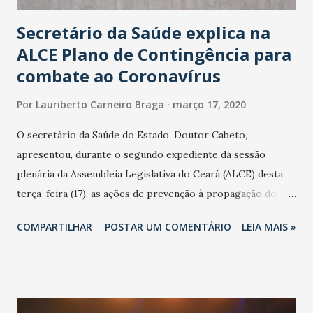
Secretário da Saúde explica na
ALCE Plano de Contingência para
combate ao Coronavírus
Por
Lauriberto Carneiro Braga
março 17, 2020
O secretário da Saúde do Estado, Doutor Cabeto,
apresentou, durante o segundo expediente da sessão
plenária da Assembleia Legislativa do Ceará (ALCE) desta
terça-feira (17), as ações de prevenção à propagação do
novo coronavírus (Covid-19) e as recentes medidas
COMPARTILHAR
POSTAR UM COMENTÁRIO
LEIA MAIS »
adotadas pelo Governo do Estado na contenção da
pandemia e atendimento aos enfermos. O secretário
informou que o Estado tem desenvolvido um plano de
contingência pautado em formas de reconhecimento da
população suspeita e de cuidados com os ambientes