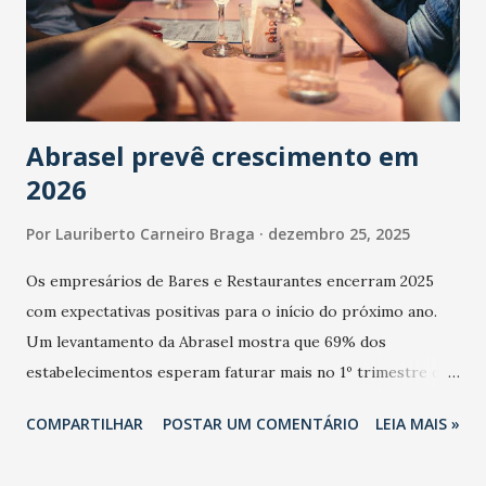
Abrasel prevê crescimento em
2026
Por
Lauriberto Carneiro Braga
dezembro 25, 2025
Os empresários de Bares e Restaurantes encerram 2025
com expectativas positivas para o início do próximo ano.
Um levantamento da Abrasel mostra que 69% dos
estabelecimentos esperam faturar mais no 1º trimestre de
2026 em comparação com o mesmo período de 2025. Em
COMPARTILHAR
POSTAR UM COMENTÁRIO
LEIA MAIS »
relação ao último trimestre deste ano, 56% também
projetam crescimento (foto Helena Lopes). A confiança do