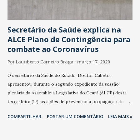
Secretário da Saúde explica na
ALCE Plano de Contingência para
combate ao Coronavírus
Por
Lauriberto Carneiro Braga
março 17, 2020
O secretário da Saúde do Estado, Doutor Cabeto,
apresentou, durante o segundo expediente da sessão
plenária da Assembleia Legislativa do Ceará (ALCE) desta
terça-feira (17), as ações de prevenção à propagação do
novo coronavírus (Covid-19) e as recentes medidas
COMPARTILHAR
POSTAR UM COMENTÁRIO
LEIA MAIS »
adotadas pelo Governo do Estado na contenção da
pandemia e atendimento aos enfermos. O secretário
informou que o Estado tem desenvolvido um plano de