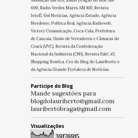
Assunção AM 620, Rádio Dragão do Mar AM
690, Rádio Verdes Mares AM 810, Revista
IstoÉ, Uol Notícias, Agência Estado, Agência
Nordeste, Política Real, Agência Radioweb,
Victory Comunicação, Coca-Cola, Prefeitura
de Caucaia, União de Vereadores e Câmaras do
Ceará (UVC), Revista da Confederação
Nacional da Indústria (CNI), Revista Fale!, iG,
Shopping Benfica. Ceo do Blog do Lauriberto e
da Agência Grande Fortaleza de Notícias.
Participe do Blog
Mande sugestões para
blogdolauriberto@gmail.com
lauribertobraga@gmail.com
Visualizações
3
9
1
7
6
9
1
5