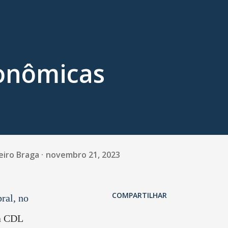
conômicas
eiro Braga
novembro 21, 2023
COMPARTILHAR
ral, no
a CDL