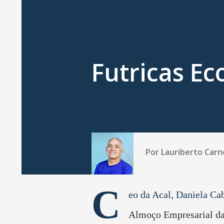
Futricas E
Por
Lauriberto Carn
C
eo da Acal, Daniela Cab
Almoço Empresarial d