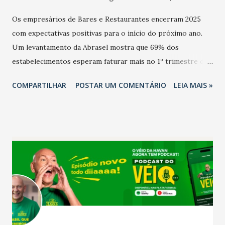
Os empresários de Bares e Restaurantes encerram 2025
com expectativas positivas para o início do próximo ano.
Um levantamento da Abrasel mostra que 69% dos
estabelecimentos esperam faturar mais no 1º trimestre de
2026 em comparação com o mesmo período de 2025. Em
COMPARTILHAR
POSTAR UM COMENTÁRIO
LEIA MAIS »
relação ao último trimestre deste ano, 56% também
projetam crescimento (foto Helena Lopes). A confiança do
setor é sustentada principalmente pelo desempenho
recente das empresas, impulsionado pelas
confraternizações de fim de ano e pelo pagamento do 13º
Salário para um número maior de trabalhadores, já que o
país tem a menor taxa de desemprego dos anos recentes.
Ainda segundo a Pesquisa, em novembro de 2025, 40% dos
bares e restaurantes operaram com lucro e outros 40%
registraram equilíbrio financeiro. Já o percentual de