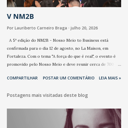
população e ao sistema de saúde. “Precisamos saber fazer a
estratificação do risco da doença, para não so...
V NM2B
Por
Lauriberto Carneiro Braga
julho 20, 2026
A 5ª edição do NM2B - Nosso Meio to Business está
confirmada para o dia 12 de agosto, no La Maison, em
Fortaleza. Com o tema "A força do que é real", o evento é
promovido pelo Nosso Meio e deve reunir cerca de 700
participantes, entre executivos, empreendedores, gestores
COMPARTILHAR
POSTAR UM COMENTÁRIO
LEIA MAIS »
e lideranças do Mercado Nacional. Desde 2022, o NM2B
consolidou-se como um dos principais encontros do setor
Postagens mais visitadas deste blog
de negócios do Nordeste, reunindo profissionais de marcas
como Bradesco, Samsung, Carrefour, Banco do Nordeste,
LinkedIn, VISA, Grupo 3corações, TikTok e M. Dias Branco.
A nova edição chega em um momento em que autenticidade