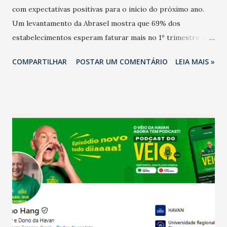
com expectativas positivas para o início do próximo ano.
Um levantamento da Abrasel mostra que 69% dos
estabelecimentos esperam faturar mais no 1º trimestre de
2026 em comparação com o mesmo período de 2025. Em
COMPARTILHAR
POSTAR UM COMENTÁRIO
LEIA MAIS »
relação ao último trimestre deste ano, 56% também
projetam crescimento (foto Helena Lopes). A confiança do
setor é sustentada principalmente pelo desempenho
recente das empresas, impulsionado pelas
confraternizações de fim de ano e pelo pagamento do 13º
Salário para um número maior de trabalhadores, já que o
país tem a menor taxa de desemprego dos anos recentes.
Ainda segundo a Pesquisa, em novembro de 2025, 40% dos
bares e restaurantes operaram com lucro e outros 40%
registraram equilíbrio financeiro. Já o percentual de
estabelecimentos no prejuízo ficou em 19%, pouco abaixo
do observado no mês anterior. Outros 1% não existiam em