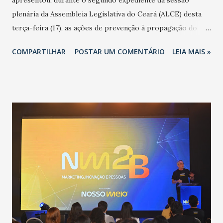
apresentou, durante o segundo expediente da sessão
plenária da Assembleia Legislativa do Ceará (ALCE) desta
terça-feira (17), as ações de prevenção à propagação do
novo coronavírus (Covid-19) e as recentes medidas
COMPARTILHAR
POSTAR UM COMENTÁRIO
LEIA MAIS »
adotadas pelo Governo do Estado na contenção da
pandemia e atendimento aos enfermos. O secretário
informou que o Estado tem desenvolvido um plano de
contingência pautado em formas de reconhecimento da
população suspeita e de cuidados com os ambientes
públicos e domiciliares. “Nós não estamos vivendo uma
epidemia comum, como temos em todos os anos, com
aumento de casos de dengue, influenza ou H1N1. Trata-se
de uma epidemia com um vírus diferente, com um poder de
contaminação maior que outros coronavírus”, apontou o
secretário. Segundo ele, é uma epidemia com chance de
contaminação alta, podendo gerar um grande risco à