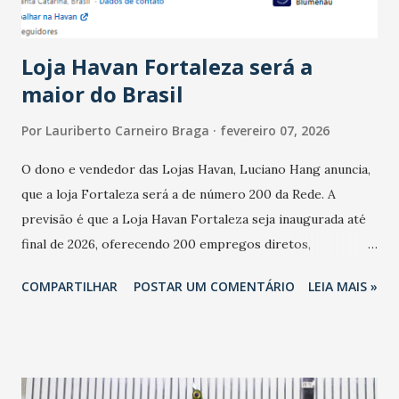
novembro. Em relação a outubro, o faturamento também
cresceu. De acordo com a pesquisa, 44% dos n...
Loja Havan Fortaleza será a
maior do Brasil
Por
Lauriberto Carneiro Braga
fevereiro 07, 2026
O dono e vendedor das Lojas Havan, Luciano Hang anuncia,
que a loja Fortaleza será a de número 200 da Rede. A
previsão é que a Loja Havan Fortaleza seja inaugurada até
final de 2026, oferecendo 200 empregos diretos,
totalizando na Rede 25 mil vendedores. A localização da
COMPARTILHAR
POSTAR UM COMENTÁRIO
LEIA MAIS »
Havan Fortaleza ainda não foi anunciada oficialmente, mas
fontes extraoficiais indicam, que será na Avenida
Washington Soares-Messejana. Uma coisa é certa: será a
maior loja Havan do Brasil.