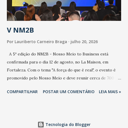
contaminação alta, podendo gerar um grande risco à
população e ao sistema de saúde. “Precisamos saber fazer a
estratificação do risco da doença, para não so...
V NM2B
Por
Lauriberto Carneiro Braga
julho 20, 2026
A 5ª edição do NM2B - Nosso Meio to Business está
confirmada para o dia 12 de agosto, no La Maison, em
Fortaleza. Com o tema "A força do que é real", o evento é
promovido pelo Nosso Meio e deve reunir cerca de 700
participantes, entre executivos, empreendedores, gestores
COMPARTILHAR
POSTAR UM COMENTÁRIO
LEIA MAIS »
e lideranças do Mercado Nacional. Desde 2022, o NM2B
consolidou-se como um dos principais encontros do setor
de negócios do Nordeste, reunindo profissionais de marcas
como Bradesco, Samsung, Carrefour, Banco do Nordeste,
Tecnologia do Blogger
LinkedIn, VISA, Grupo 3corações, TikTok e M. Dias Branco.