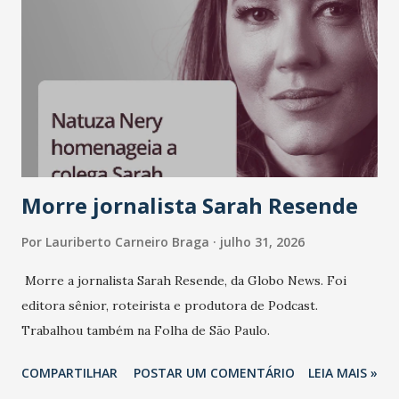
e consistência ganham peso nas conversas sobre marca,
liderança e estratégia. - Vivemos um momento em que todo
mundo fala muito e poucos entregam de verdade. O NM2B
sempre existiu para dar palco a quem constrói com
consistência, e nesta edição isso fica ainda mais claro.
Vamos reforçar que ser genuíno sustenta a confiança entre
marcas, pessoas e mercado", afirma Tamires So...
Morre jornalista Sarah Resende
Por
Lauriberto Carneiro Braga
julho 31, 2026
Morre a jornalista Sarah Resende, da Globo News. Foi
editora sênior, roteirista e produtora de Podcast.
Trabalhou também na Folha de São Paulo.
COMPARTILHAR
POSTAR UM COMENTÁRIO
LEIA MAIS »