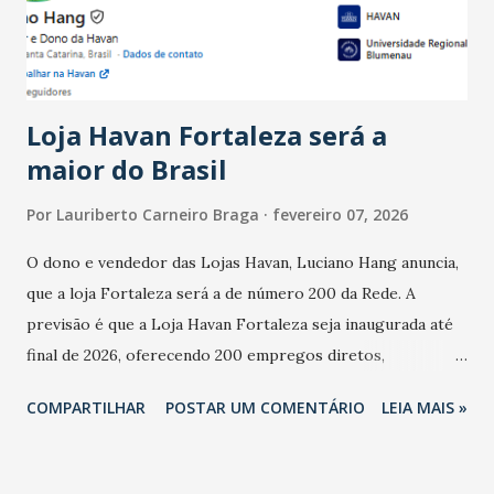
estabelecimentos no prejuízo ficou em 19%, pouco abaixo
do observado no mês anterior. Outros 1% não existiam em
novembro. Em relação a outubro, o faturamento também
cresceu. De acordo com a pesquisa, 44% dos n...
Loja Havan Fortaleza será a
maior do Brasil
Por
Lauriberto Carneiro Braga
fevereiro 07, 2026
O dono e vendedor das Lojas Havan, Luciano Hang anuncia,
que a loja Fortaleza será a de número 200 da Rede. A
previsão é que a Loja Havan Fortaleza seja inaugurada até
final de 2026, oferecendo 200 empregos diretos,
totalizando na Rede 25 mil vendedores. A localização da
COMPARTILHAR
POSTAR UM COMENTÁRIO
LEIA MAIS »
Havan Fortaleza ainda não foi anunciada oficialmente, mas
fontes extraoficiais indicam, que será na Avenida
Washington Soares-Messejana. Uma coisa é certa: será a