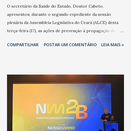
O secretário da Saúde do Estado, Doutor Cabeto,
apresentou, durante o segundo expediente da sessão
plenária da Assembleia Legislativa do Ceará (ALCE) desta
terça-feira (17), as ações de prevenção à propagação do
novo coronavírus (Covid-19) e as recentes medidas
COMPARTILHAR
POSTAR UM COMENTÁRIO
LEIA MAIS »
adotadas pelo Governo do Estado na contenção da
pandemia e atendimento aos enfermos. O secretário
informou que o Estado tem desenvolvido um plano de
contingência pautado em formas de reconhecimento da
população suspeita e de cuidados com os ambientes
públicos e domiciliares. “Nós não estamos vivendo uma
epidemia comum, como temos em todos os anos, com
aumento de casos de dengue, influenza ou H1N1. Trata-se
de uma epidemia com um vírus diferente, com um poder de
contaminação maior que outros coronavírus”, apontou o
secretário. Segundo ele, é uma epidemia com chance de