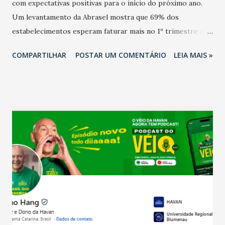
com expectativas positivas para o início do próximo ano.
Um levantamento da Abrasel mostra que 69% dos
estabelecimentos esperam faturar mais no 1º trimestre de
2026 em comparação com o mesmo período de 2025. Em
COMPARTILHAR
POSTAR UM COMENTÁRIO
LEIA MAIS »
relação ao último trimestre deste ano, 56% também
projetam crescimento (foto Helena Lopes). A confiança do
setor é sustentada principalmente pelo desempenho
recente das empresas, impulsionado pelas
confraternizações de fim de ano e pelo pagamento do 13º
Salário para um número maior de trabalhadores, já que o
país tem a menor taxa de desemprego dos anos recentes.
Ainda segundo a Pesquisa, em novembro de 2025, 40% dos
bares e restaurantes operaram com lucro e outros 40%
registraram equilíbrio financeiro. Já o percentual de
estabelecimentos no prejuízo ficou em 19%, pouco abaixo
do observado no mês anterior. Outros 1% não existiam em