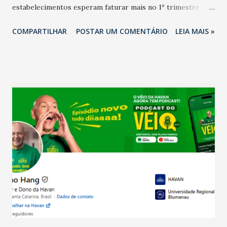
estabelecimentos esperam faturar mais no 1º trimestre de
2026 em comparação com o mesmo período de 2025. Em
COMPARTILHAR
POSTAR UM COMENTÁRIO
LEIA MAIS »
relação ao último trimestre deste ano, 56% também
projetam crescimento (foto Helena Lopes). A confiança do
setor é sustentada principalmente pelo desempenho
recente das empresas, impulsionado pelas
confraternizações de fim de ano e pelo pagamento do 13º
Salário para um número maior de trabalhadores, já que o
país tem a menor taxa de desemprego dos anos recentes.
Ainda segundo a Pesquisa, em novembro de 2025, 40% dos
bares e restaurantes operaram com lucro e outros 40%
registraram equilíbrio financeiro. Já o percentual de
estabelecimentos no prejuízo ficou em 19%, pouco abaixo
do observado no mês anterior. Outros 1% não existiam em
novembro. Em relação a outubro, o faturamento também
cresceu. De acordo com a pesquisa, 44% dos n...