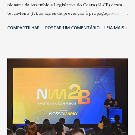
plenária da Assembleia Legislativa do Ceará (ALCE) desta
terça-feira (17), as ações de prevenção à propagação do
novo coronavírus (Covid-19) e as recentes medidas
COMPARTILHAR
POSTAR UM COMENTÁRIO
LEIA MAIS »
adotadas pelo Governo do Estado na contenção da
pandemia e atendimento aos enfermos. O secretário
informou que o Estado tem desenvolvido um plano de
contingência pautado em formas de reconhecimento da
população suspeita e de cuidados com os ambientes
públicos e domiciliares. “Nós não estamos vivendo uma
epidemia comum, como temos em todos os anos, com
aumento de casos de dengue, influenza ou H1N1. Trata-se
de uma epidemia com um vírus diferente, com um poder de
contaminação maior que outros coronavírus”, apontou o
secretário. Segundo ele, é uma epidemia com chance de
contaminação alta, podendo gerar um grande risco à
população e ao sistema de saúde. “Precisamos saber fazer a