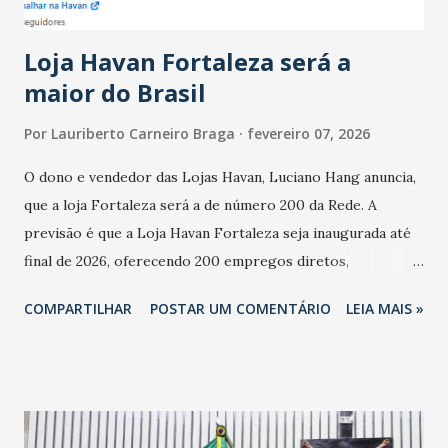
novembro. Em relação a outubro, o faturamento também
cresceu. De acordo com a pesquisa, 44% dos n...
Loja Havan Fortaleza será a
maior do Brasil
Por
Lauriberto Carneiro Braga
fevereiro 07, 2026
O dono e vendedor das Lojas Havan, Luciano Hang anuncia,
que a loja Fortaleza será a de número 200 da Rede. A
previsão é que a Loja Havan Fortaleza seja inaugurada até
final de 2026, oferecendo 200 empregos diretos,
totalizando na Rede 25 mil vendedores. A localização da
COMPARTILHAR
POSTAR UM COMENTÁRIO
LEIA MAIS »
Havan Fortaleza ainda não foi anunciada oficialmente, mas
fontes extraoficiais indicam, que será na Avenida
Washington Soares-Messejana. Uma coisa é certa: será a
maior loja Havan do Brasil.