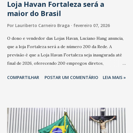
Loja Havan Fortaleza será a
maior do Brasil
Por
Lauriberto Carneiro Braga
fevereiro 07, 2026
O dono e vendedor das Lojas Havan, Luciano Hang anuncia,
que a loja Fortaleza será a de número 200 da Rede. A
previsão é que a Loja Havan Fortaleza seja inaugurada até
final de 2026, oferecendo 200 empregos diretos,
totalizando na Rede 25 mil vendedores. A localização da
COMPARTILHAR
POSTAR UM COMENTÁRIO
LEIA MAIS »
Havan Fortaleza ainda não foi anunciada oficialmente, mas
fontes extraoficiais indicam, que será na Avenida
Washington Soares-Messejana. Uma coisa é certa: será a
maior loja Havan do Brasil.