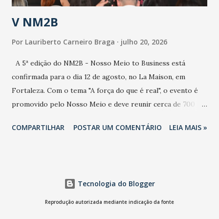
estratificação do risco da doença, para não so...
V NM2B
Por
Lauriberto Carneiro Braga
julho 20, 2026
A 5ª edição do NM2B - Nosso Meio to Business está
confirmada para o dia 12 de agosto, no La Maison, em
Fortaleza. Com o tema "A força do que é real", o evento é
promovido pelo Nosso Meio e deve reunir cerca de 700
participantes, entre executivos, empreendedores, gestores
COMPARTILHAR
POSTAR UM COMENTÁRIO
LEIA MAIS »
e lideranças do Mercado Nacional. Desde 2022, o NM2B
consolidou-se como um dos principais encontros do setor
de negócios do Nordeste, reunindo profissionais de marcas
como Bradesco, Samsung, Carrefour, Banco do Nordeste,
Tecnologia do Blogger
LinkedIn, VISA, Grupo 3corações, TikTok e M. Dias Branco.
A nova edição chega em um momento em que autenticidade
Reprodução autorizada mediante indicação da fonte
e consistência ganham peso nas conversas sobre marca,