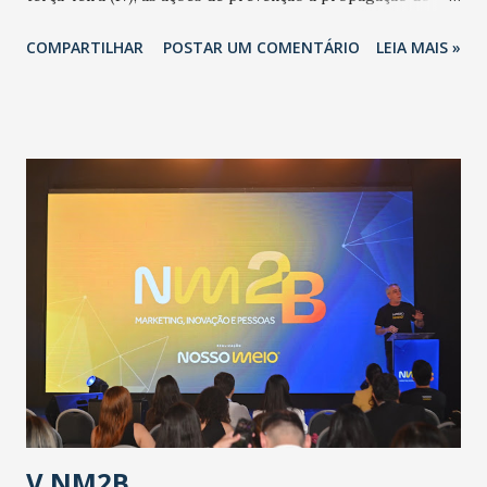
novo coronavírus (Covid-19) e as recentes medidas
COMPARTILHAR
POSTAR UM COMENTÁRIO
LEIA MAIS »
adotadas pelo Governo do Estado na contenção da
pandemia e atendimento aos enfermos. O secretário
informou que o Estado tem desenvolvido um plano de
contingência pautado em formas de reconhecimento da
população suspeita e de cuidados com os ambientes
públicos e domiciliares. “Nós não estamos vivendo uma
epidemia comum, como temos em todos os anos, com
aumento de casos de dengue, influenza ou H1N1. Trata-se
de uma epidemia com um vírus diferente, com um poder de
contaminação maior que outros coronavírus”, apontou o
secretário. Segundo ele, é uma epidemia com chance de
contaminação alta, podendo gerar um grande risco à
população e ao sistema de saúde. “Precisamos saber fazer a
estratificação do risco da doença, para não so...
V NM2B