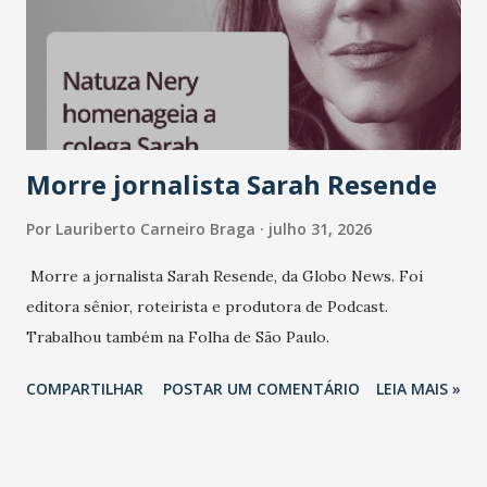
sempre existiu para dar palco a quem constrói com
consistência, e nesta edição isso fica ainda mais claro.
Vamos reforçar que ser genuíno sustenta a confiança entre
marcas, pessoas e mercado", afirma Tamires So...
Morre jornalista Sarah Resende
Por
Lauriberto Carneiro Braga
julho 31, 2026
Morre a jornalista Sarah Resende, da Globo News. Foi
editora sênior, roteirista e produtora de Podcast.
Trabalhou também na Folha de São Paulo.
COMPARTILHAR
POSTAR UM COMENTÁRIO
LEIA MAIS »