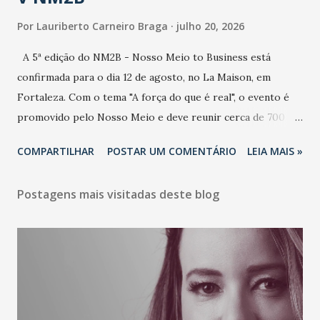
Por
Lauriberto Carneiro Braga
julho 20, 2026
A 5ª edição do NM2B - Nosso Meio to Business está
confirmada para o dia 12 de agosto, no La Maison, em
Fortaleza. Com o tema "A força do que é real", o evento é
promovido pelo Nosso Meio e deve reunir cerca de 700
participantes, entre executivos, empreendedores, gestores
COMPARTILHAR
POSTAR UM COMENTÁRIO
LEIA MAIS »
e lideranças do Mercado Nacional. Desde 2022, o NM2B
consolidou-se como um dos principais encontros do setor
Postagens mais visitadas deste blog
de negócios do Nordeste, reunindo profissionais de marcas
como Bradesco, Samsung, Carrefour, Banco do Nordeste,
LinkedIn, VISA, Grupo 3corações, TikTok e M. Dias Branco.
A nova edição chega em um momento em que autenticidade
e consistência ganham peso nas conversas sobre marca,
liderança e estratégia. - Vivemos um momento em que todo
mundo fala muito e poucos entregam de verdade. O NM2B