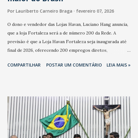
Por
Lauriberto Carneiro Braga
fevereiro 07, 2026
O dono e vendedor das Lojas Havan, Luciano Hang anuncia,
que a loja Fortaleza será a de número 200 da Rede. A
previsão é que a Loja Havan Fortaleza seja inaugurada até
final de 2026, oferecendo 200 empregos diretos,
totalizando na Rede 25 mil vendedores. A localização da
COMPARTILHAR
POSTAR UM COMENTÁRIO
LEIA MAIS »
Havan Fortaleza ainda não foi anunciada oficialmente, mas
fontes extraoficiais indicam, que será na Avenida
Washington Soares-Messejana. Uma coisa é certa: será a
maior loja Havan do Brasil.