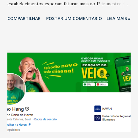
estabelecimentos esperam faturar mais no 1º trimestre de
2026 em comparação com o mesmo período de 2025. Em
COMPARTILHAR
POSTAR UM COMENTÁRIO
LEIA MAIS »
relação ao último trimestre deste ano, 56% também
projetam crescimento (foto Helena Lopes). A confiança do
setor é sustentada principalmente pelo desempenho
recente das empresas, impulsionado pelas
confraternizações de fim de ano e pelo pagamento do 13º
Salário para um número maior de trabalhadores, já que o
país tem a menor taxa de desemprego dos anos recentes.
Ainda segundo a Pesquisa, em novembro de 2025, 40% dos
bares e restaurantes operaram com lucro e outros 40%
registraram equilíbrio financeiro. Já o percentual de
estabelecimentos no prejuízo ficou em 19%, pouco abaixo
do observado no mês anterior. Outros 1% não existiam em
novembro. Em relação a outubro, o faturamento também
cresceu. De acordo com a pesquisa, 44% dos n...