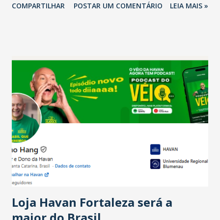
COMPARTILHAR
POSTAR UM COMENTÁRIO
LEIA MAIS »
relação ao último trimestre deste ano, 56% também
projetam crescimento (foto Helena Lopes). A confiança do
setor é sustentada principalmente pelo desempenho
recente das empresas, impulsionado pelas
confraternizações de fim de ano e pelo pagamento do 13º
Salário para um número maior de trabalhadores, já que o
país tem a menor taxa de desemprego dos anos recentes.
Ainda segundo a Pesquisa, em novembro de 2025, 40% dos
bares e restaurantes operaram com lucro e outros 40%
registraram equilíbrio financeiro. Já o percentual de
estabelecimentos no prejuízo ficou em 19%, pouco abaixo
do observado no mês anterior. Outros 1% não existiam em
novembro. Em relação a outubro, o faturamento também
cresceu. De acordo com a pesquisa, 44% dos n...
Loja Havan Fortaleza será a
maior do Brasil