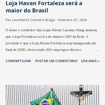
Loja Havan Fortaleza será a
maior do Brasil
Por
Lauriberto Carneiro Braga
fevereiro 07, 2026
O dono e vendedor das Lojas Havan, Luciano Hang anuncia,
que a loja Fortaleza será a de número 200 da Rede. A
previsão é que a Loja Havan Fortaleza seja inaugurada até
final de 2026, oferecendo 200 empregos diretos,
totalizando na Rede 25 mil vendedores. A localização da
COMPARTILHAR
POSTAR UM COMENTÁRIO
LEIA MAIS »
Havan Fortaleza ainda não foi anunciada oficialmente, mas
fontes extraoficiais indicam, que será na Avenida
Washington Soares-Messejana. Uma coisa é certa: será a
maior loja Havan do Brasil.