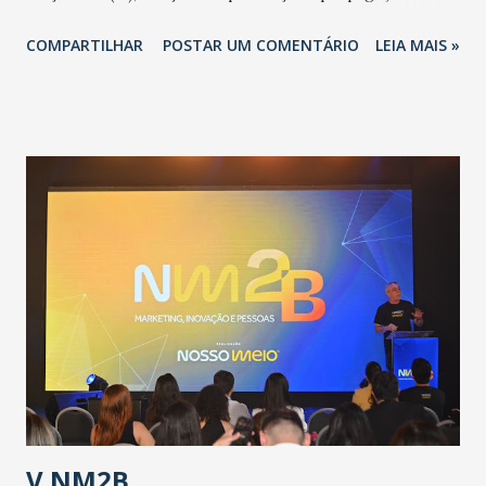
novo coronavírus (Covid-19) e as recentes medidas
COMPARTILHAR
POSTAR UM COMENTÁRIO
LEIA MAIS »
adotadas pelo Governo do Estado na contenção da
pandemia e atendimento aos enfermos. O secretário
informou que o Estado tem desenvolvido um plano de
contingência pautado em formas de reconhecimento da
população suspeita e de cuidados com os ambientes
públicos e domiciliares. “Nós não estamos vivendo uma
epidemia comum, como temos em todos os anos, com
aumento de casos de dengue, influenza ou H1N1. Trata-se
de uma epidemia com um vírus diferente, com um poder de
contaminação maior que outros coronavírus”, apontou o
secretário. Segundo ele, é uma epidemia com chance de
contaminação alta, podendo gerar um grande risco à
população e ao sistema de saúde. “Precisamos saber fazer a
estratificação do risco da doença, para não so...
V NM2B