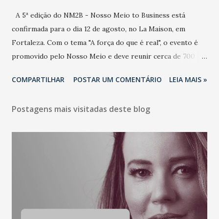
A 5ª edição do NM2B - Nosso Meio to Business está
confirmada para o dia 12 de agosto, no La Maison, em
Fortaleza. Com o tema "A força do que é real", o evento é
promovido pelo Nosso Meio e deve reunir cerca de 700
participantes, entre executivos, empreendedores, gestores
COMPARTILHAR
POSTAR UM COMENTÁRIO
LEIA MAIS »
e lideranças do Mercado Nacional. Desde 2022, o NM2B
consolidou-se como um dos principais encontros do setor
Postagens mais visitadas deste blog
de negócios do Nordeste, reunindo profissionais de marcas
como Bradesco, Samsung, Carrefour, Banco do Nordeste,
LinkedIn, VISA, Grupo 3corações, TikTok e M. Dias Branco.
A nova edição chega em um momento em que autenticidade
e consistência ganham peso nas conversas sobre marca,
liderança e estratégia. - Vivemos um momento em que todo
mundo fala muito e poucos entregam de verdade. O NM2B
sempre existiu para dar palco a quem constrói com