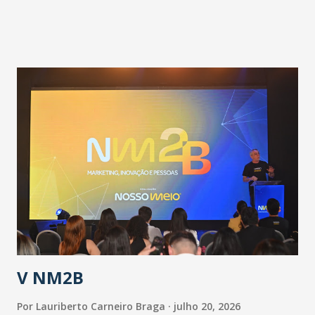
adotadas pelo Governo do Estado na contenção da
pandemia e atendimento aos enfermos. O secretário
informou que o Estado tem desenvolvido um plano de
contingência pautado em formas de reconhecimento da
população suspeita e de cuidados com os ambientes
públicos e domiciliares. “Nós não estamos vivendo uma
epidemia comum, como temos em todos os anos, com
aumento de casos de dengue, influenza ou H1N1. Trata-se
de uma epidemia com um vírus diferente, com um poder de
contaminação maior que outros coronavírus”, apontou o
secretário. Segundo ele, é uma epidemia com chance de
contaminação alta, podendo gerar um grande risco à
população e ao sistema de saúde. “Precisamos saber fazer a
estratificação do risco da doença, para não so...
V NM2B
Por
Lauriberto Carneiro Braga
julho 20, 2026