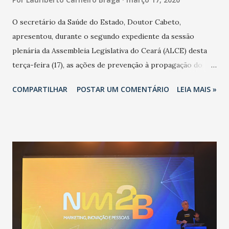
O secretário da Saúde do Estado, Doutor Cabeto,
apresentou, durante o segundo expediente da sessão
plenária da Assembleia Legislativa do Ceará (ALCE) desta
terça-feira (17), as ações de prevenção à propagação do
novo coronavírus (Covid-19) e as recentes medidas
COMPARTILHAR
POSTAR UM COMENTÁRIO
LEIA MAIS »
adotadas pelo Governo do Estado na contenção da
pandemia e atendimento aos enfermos. O secretário
informou que o Estado tem desenvolvido um plano de
contingência pautado em formas de reconhecimento da
população suspeita e de cuidados com os ambientes
públicos e domiciliares. “Nós não estamos vivendo uma
epidemia comum, como temos em todos os anos, com
aumento de casos de dengue, influenza ou H1N1. Trata-se
de uma epidemia com um vírus diferente, com um poder de
contaminação maior que outros coronavírus”, apontou o