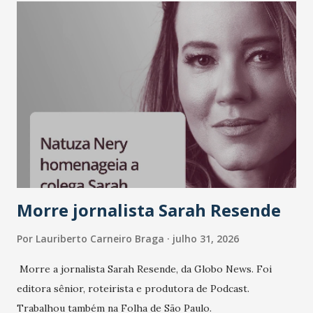
LinkedIn, VISA, Grupo 3corações, TikTok e M. Dias Branco.
A nova edição chega em um momento em que autenticidade
e consistência ganham peso nas conversas sobre marca,
liderança e estratégia. - Vivemos um momento em que todo
mundo fala muito e poucos entregam de verdade. O NM2B
sempre existiu para dar palco a quem constrói com
consistência, e nesta edição isso fica ainda mais claro.
Vamos reforçar que ser genuíno sustenta a confiança entre
marcas, pessoas e mercado", afirma Tamires So...
Morre jornalista Sarah Resende
Por
Lauriberto Carneiro Braga
julho 31, 2026
Morre a jornalista Sarah Resende, da Globo News. Foi
editora sênior, roteirista e produtora de Podcast.
Trabalhou também na Folha de São Paulo.