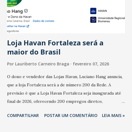
registraram equilíbrio financeiro. Já o percentual de
estabelecimentos no prejuízo ficou em 19%, pouco abaixo
do observado no mês anterior. Outros 1% não existiam em
novembro. Em relação a outubro, o faturamento também
cresceu. De acordo com a pesquisa, 44% dos n...
Loja Havan Fortaleza será a
maior do Brasil
Por
Lauriberto Carneiro Braga
fevereiro 07, 2026
O dono e vendedor das Lojas Havan, Luciano Hang anuncia,
que a loja Fortaleza será a de número 200 da Rede. A
previsão é que a Loja Havan Fortaleza seja inaugurada até
final de 2026, oferecendo 200 empregos diretos,
totalizando na Rede 25 mil vendedores. A localização da
COMPARTILHAR
POSTAR UM COMENTÁRIO
LEIA MAIS »
Havan Fortaleza ainda não foi anunciada oficialmente, mas
fontes extraoficiais indicam, que será na Avenida