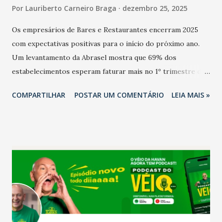
Por
Lauriberto Carneiro Braga
dezembro 25, 2025
Os empresários de Bares e Restaurantes encerram 2025
com expectativas positivas para o início do próximo ano.
Um levantamento da Abrasel mostra que 69% dos
estabelecimentos esperam faturar mais no 1º trimestre de
2026 em comparação com o mesmo período de 2025. Em
COMPARTILHAR
POSTAR UM COMENTÁRIO
LEIA MAIS »
relação ao último trimestre deste ano, 56% também
projetam crescimento (foto Helena Lopes). A confiança do
setor é sustentada principalmente pelo desempenho
recente das empresas, impulsionado pelas
confraternizações de fim de ano e pelo pagamento do 13º
Salário para um número maior de trabalhadores, já que o
país tem a menor taxa de desemprego dos anos recentes.
Ainda segundo a Pesquisa, em novembro de 2025, 40% dos
bares e restaurantes operaram com lucro e outros 40%