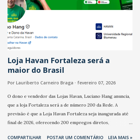
bares e restaurantes operaram com lucro e outros 40%
registraram equilíbrio financeiro. Já o percentual de
estabelecimentos no prejuízo ficou em 19%, pouco abaixo
do observado no mês anterior. Outros 1% não existiam em
novembro. Em relação a outubro, o faturamento também
cresceu. De acordo com a pesquisa, 44% dos n...
Loja Havan Fortaleza será a
maior do Brasil
Por
Lauriberto Carneiro Braga
fevereiro 07, 2026
O dono e vendedor das Lojas Havan, Luciano Hang anuncia,
que a loja Fortaleza será a de número 200 da Rede. A
previsão é que a Loja Havan Fortaleza seja inaugurada até
final de 2026, oferecendo 200 empregos diretos,
totalizando na Rede 25 mil vendedores. A localização da
COMPARTILHAR
POSTAR UM COMENTÁRIO
LEIA MAIS »