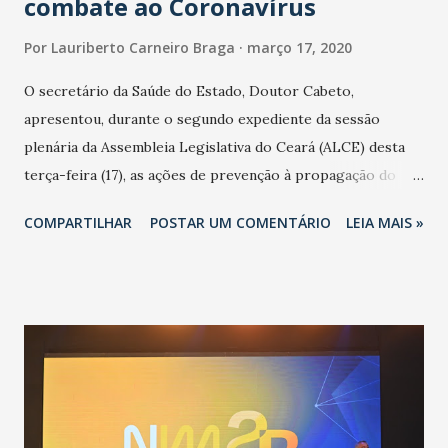
combate ao Coronavírus
Por
Lauriberto Carneiro Braga
março 17, 2020
O secretário da Saúde do Estado, Doutor Cabeto,
apresentou, durante o segundo expediente da sessão
plenária da Assembleia Legislativa do Ceará (ALCE) desta
terça-feira (17), as ações de prevenção à propagação do
novo coronavírus (Covid-19) e as recentes medidas
COMPARTILHAR
POSTAR UM COMENTÁRIO
LEIA MAIS »
adotadas pelo Governo do Estado na contenção da
pandemia e atendimento aos enfermos. O secretário
informou que o Estado tem desenvolvido um plano de
contingência pautado em formas de reconhecimento da
população suspeita e de cuidados com os ambientes
públicos e domiciliares. “Nós não estamos vivendo uma
epidemia comum, como temos em todos os anos, com
aumento de casos de dengue, influenza ou H1N1. Trata-se