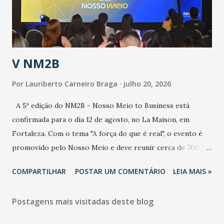
secretário. Segundo ele, é uma epidemia com chance de
contaminação alta, podendo gerar um grande risco à
população e ao sistema de saúde. “Precisamos saber fazer a
estratificação do risco da doença, para não so...
V NM2B
Por
Lauriberto Carneiro Braga
julho 20, 2026
A 5ª edição do NM2B - Nosso Meio to Business está
confirmada para o dia 12 de agosto, no La Maison, em
Fortaleza. Com o tema "A força do que é real", o evento é
promovido pelo Nosso Meio e deve reunir cerca de 700
participantes, entre executivos, empreendedores, gestores
COMPARTILHAR
POSTAR UM COMENTÁRIO
LEIA MAIS »
e lideranças do Mercado Nacional. Desde 2022, o NM2B
consolidou-se como um dos principais encontros do setor
Postagens mais visitadas deste blog
de negócios do Nordeste, reunindo profissionais de marcas
como Bradesco, Samsung, Carrefour, Banco do Nordeste,