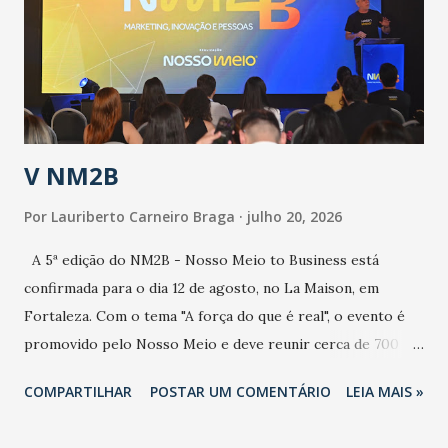
de uma epidemia com um vírus diferente, com um poder de
contaminação maior que outros coronavírus”, apontou o
secretário. Segundo ele, é uma epidemia com chance de
contaminação alta, podendo gerar um grande risco à
população e ao sistema de saúde. “Precisamos saber fazer a
estratificação do risco da doença, para não so...
V NM2B
Por
Lauriberto Carneiro Braga
julho 20, 2026
A 5ª edição do NM2B - Nosso Meio to Business está
confirmada para o dia 12 de agosto, no La Maison, em
Fortaleza. Com o tema "A força do que é real", o evento é
promovido pelo Nosso Meio e deve reunir cerca de 700
participantes, entre executivos, empreendedores, gestores
COMPARTILHAR
POSTAR UM COMENTÁRIO
LEIA MAIS »
e lideranças do Mercado Nacional. Desde 2022, o NM2B
consolidou-se como um dos principais encontros do setor