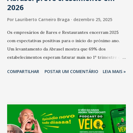
2026
Por
Lauriberto Carneiro Braga
dezembro 25, 2025
Os empresários de Bares e Restaurantes encerram 2025
com expectativas positivas para o início do próximo ano.
Um levantamento da Abrasel mostra que 69% dos
estabelecimentos esperam faturar mais no 1º trimestre de
2026 em comparação com o mesmo período de 2025. Em
COMPARTILHAR
POSTAR UM COMENTÁRIO
LEIA MAIS »
relação ao último trimestre deste ano, 56% também
projetam crescimento (foto Helena Lopes). A confiança do
setor é sustentada principalmente pelo desempenho
recente das empresas, impulsionado pelas
confraternizações de fim de ano e pelo pagamento do 13º
Salário para um número maior de trabalhadores, já que o
país tem a menor taxa de desemprego dos anos recentes.
Ainda segundo a Pesquisa, em novembro de 2025, 40% dos