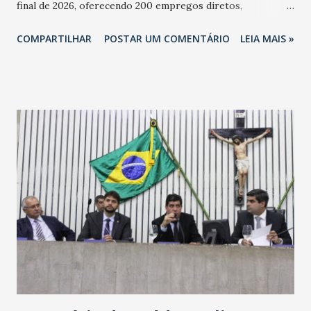
final de 2026, oferecendo 200 empregos diretos,
totalizando na Rede 25 mil vendedores. A localização da
COMPARTILHAR
POSTAR UM COMENTÁRIO
LEIA MAIS »
Havan Fortaleza ainda não foi anunciada oficialmente, mas
fontes extraoficiais indicam, que será na Avenida
Washington Soares-Messejana. Uma coisa é certa: será a
maior loja Havan do Brasil.