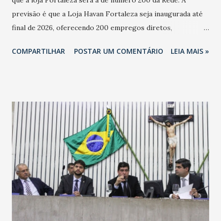
previsão é que a Loja Havan Fortaleza seja inaugurada até
final de 2026, oferecendo 200 empregos diretos,
totalizando na Rede 25 mil vendedores. A localização da
COMPARTILHAR
POSTAR UM COMENTÁRIO
LEIA MAIS »
Havan Fortaleza ainda não foi anunciada oficialmente, mas
fontes extraoficiais indicam, que será na Avenida
Washington Soares-Messejana. Uma coisa é certa: será a
maior loja Havan do Brasil.