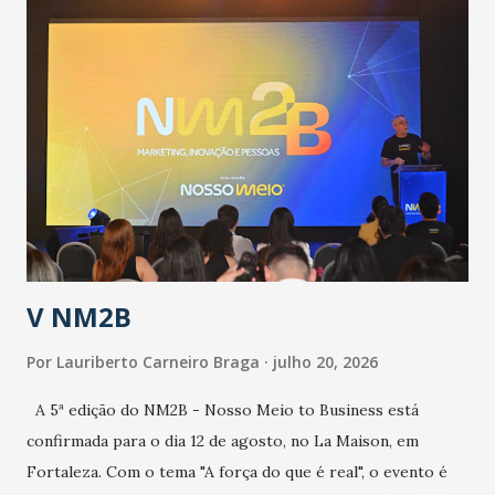
população suspeita e de cuidados com os ambientes
públicos e domiciliares. “Nós não estamos vivendo uma
epidemia comum, como temos em todos os anos, com
aumento de casos de dengue, influenza ou H1N1. Trata-se
de uma epidemia com um vírus diferente, com um poder de
contaminação maior que outros coronavírus”, apontou o
secretário. Segundo ele, é uma epidemia com chance de
contaminação alta, podendo gerar um grande risco à
população e ao sistema de saúde. “Precisamos saber fazer a
estratificação do risco da doença, para não so...
V NM2B
Por
Lauriberto Carneiro Braga
julho 20, 2026
A 5ª edição do NM2B - Nosso Meio to Business está
confirmada para o dia 12 de agosto, no La Maison, em
Fortaleza. Com o tema "A força do que é real", o evento é