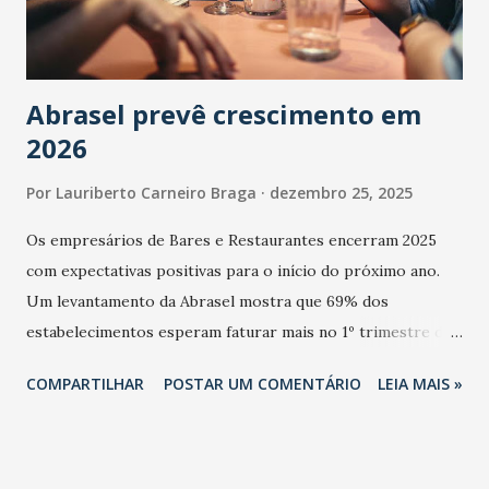
Abrasel prevê crescimento em
2026
Por
Lauriberto Carneiro Braga
dezembro 25, 2025
Os empresários de Bares e Restaurantes encerram 2025
com expectativas positivas para o início do próximo ano.
Um levantamento da Abrasel mostra que 69% dos
estabelecimentos esperam faturar mais no 1º trimestre de
2026 em comparação com o mesmo período de 2025. Em
COMPARTILHAR
POSTAR UM COMENTÁRIO
LEIA MAIS »
relação ao último trimestre deste ano, 56% também
projetam crescimento (foto Helena Lopes). A confiança do
setor é sustentada principalmente pelo desempenho
recente das empresas, impulsionado pelas