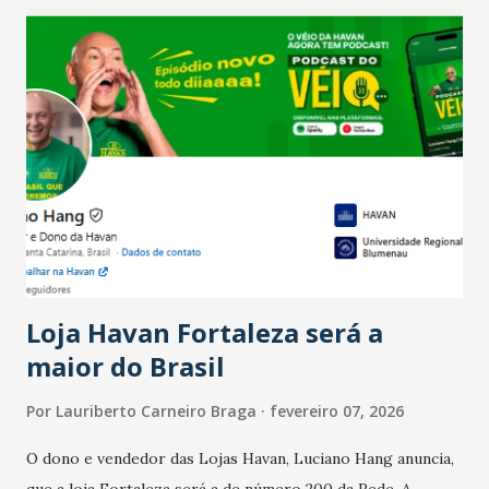
confraternizações de fim de ano e pelo pagamento do 13º
Salário para um número maior de trabalhadores, já que o
país tem a menor taxa de desemprego dos anos recentes.
Ainda segundo a Pesquisa, em novembro de 2025, 40% dos
bares e restaurantes operaram com lucro e outros 40%
registraram equilíbrio financeiro. Já o percentual de
estabelecimentos no prejuízo ficou em 19%, pouco abaixo
do observado no mês anterior. Outros 1% não existiam em
novembro. Em relação a outubro, o faturamento também
cresceu. De acordo com a pesquisa, 44% dos n...
Loja Havan Fortaleza será a
maior do Brasil
Por
Lauriberto Carneiro Braga
fevereiro 07, 2026
O dono e vendedor das Lojas Havan, Luciano Hang anuncia,
que a loja Fortaleza será a de número 200 da Rede. A