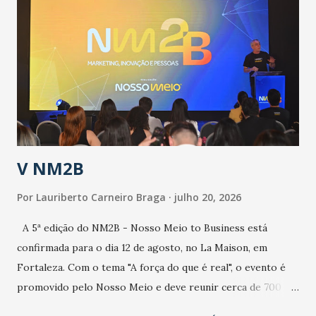
epidemia comum, como temos em todos os anos, com
aumento de casos de dengue, influenza ou H1N1. Trata-se
de uma epidemia com um vírus diferente, com um poder de
contaminação maior que outros coronavírus”, apontou o
secretário. Segundo ele, é uma epidemia com chance de
contaminação alta, podendo gerar um grande risco à
população e ao sistema de saúde. “Precisamos saber fazer a
estratificação do risco da doença, para não so...
V NM2B
Por
Lauriberto Carneiro Braga
julho 20, 2026
A 5ª edição do NM2B - Nosso Meio to Business está
confirmada para o dia 12 de agosto, no La Maison, em
Fortaleza. Com o tema "A força do que é real", o evento é
promovido pelo Nosso Meio e deve reunir cerca de 700
participantes, entre executivos, empreendedores, gestores