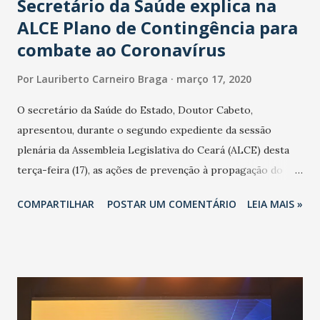
Secretário da Saúde explica na
ALCE Plano de Contingência para
combate ao Coronavírus
Por
Lauriberto Carneiro Braga
março 17, 2020
O secretário da Saúde do Estado, Doutor Cabeto,
apresentou, durante o segundo expediente da sessão
plenária da Assembleia Legislativa do Ceará (ALCE) desta
terça-feira (17), as ações de prevenção à propagação do
novo coronavírus (Covid-19) e as recentes medidas
COMPARTILHAR
POSTAR UM COMENTÁRIO
LEIA MAIS »
adotadas pelo Governo do Estado na contenção da
pandemia e atendimento aos enfermos. O secretário
informou que o Estado tem desenvolvido um plano de
contingência pautado em formas de reconhecimento da
população suspeita e de cuidados com os ambientes
públicos e domiciliares. “Nós não estamos vivendo uma