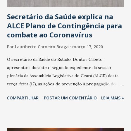
Secretário da Saúde explica na
ALCE Plano de Contingência para
combate ao Coronavírus
Por
Lauriberto Carneiro Braga
março 17, 2020
O secretário da Saúde do Estado, Doutor Cabeto,
apresentou, durante o segundo expediente da sessão
plenária da Assembleia Legislativa do Ceará (ALCE) desta
terça-feira (17), as ações de prevenção à propagação do
novo coronavírus (Covid-19) e as recentes medidas
COMPARTILHAR
POSTAR UM COMENTÁRIO
LEIA MAIS »
adotadas pelo Governo do Estado na contenção da
pandemia e atendimento aos enfermos. O secretário
informou que o Estado tem desenvolvido um plano de
contingência pautado em formas de reconhecimento da