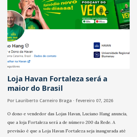
Salário para um número maior de trabalhadores, já que o
país tem a menor taxa de desemprego dos anos recentes.
Ainda segundo a Pesquisa, em novembro de 2025, 40% dos
bares e restaurantes operaram com lucro e outros 40%
registraram equilíbrio financeiro. Já o percentual de
estabelecimentos no prejuízo ficou em 19%, pouco abaixo
do observado no mês anterior. Outros 1% não existiam em
novembro. Em relação a outubro, o faturamento também
cresceu. De acordo com a pesquisa, 44% dos n...
Loja Havan Fortaleza será a
maior do Brasil
Por
Lauriberto Carneiro Braga
fevereiro 07, 2026
O dono e vendedor das Lojas Havan, Luciano Hang anuncia,
que a loja Fortaleza será a de número 200 da Rede. A
previsão é que a Loja Havan Fortaleza seja inaugurada até