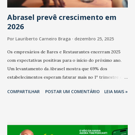
Abrasel prevê crescimento em
2026
Por
Lauriberto Carneiro Braga
dezembro 25, 2025
Os empresários de Bares e Restaurantes encerram 2025
com expectativas positivas para o início do próximo ano.
Um levantamento da Abrasel mostra que 69% dos
estabelecimentos esperam faturar mais no 1º trimestre de
2026 em comparação com o mesmo período de 2025. Em
COMPARTILHAR
POSTAR UM COMENTÁRIO
LEIA MAIS »
relação ao último trimestre deste ano, 56% também
projetam crescimento (foto Helena Lopes). A confiança do
setor é sustentada principalmente pelo desempenho
recente das empresas, impulsionado pelas
confraternizações de fim de ano e pelo pagamento do 13º