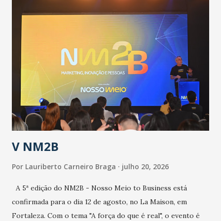
população suspeita e de cuidados com os ambientes
públicos e domiciliares. “Nós não estamos vivendo uma
epidemia comum, como temos em todos os anos, com
aumento de casos de dengue, influenza ou H1N1. Trata-se
de uma epidemia com um vírus diferente, com um poder de
contaminação maior que outros coronavírus”, apontou o
secretário. Segundo ele, é uma epidemia com chance de
contaminação alta, podendo gerar um grande risco à
população e ao sistema de saúde. “Precisamos saber fazer a
estratificação do risco da doença, para não so...
V NM2B
Por
Lauriberto Carneiro Braga
julho 20, 2026
A 5ª edição do NM2B - Nosso Meio to Business está
confirmada para o dia 12 de agosto, no La Maison, em
Fortaleza. Com o tema "A força do que é real", o evento é