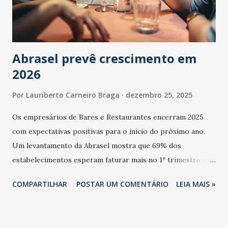
Abrasel prevê crescimento em
2026
Por
Lauriberto Carneiro Braga
dezembro 25, 2025
Os empresários de Bares e Restaurantes encerram 2025
com expectativas positivas para o início do próximo ano.
Um levantamento da Abrasel mostra que 69% dos
estabelecimentos esperam faturar mais no 1º trimestre de
2026 em comparação com o mesmo período de 2025. Em
COMPARTILHAR
POSTAR UM COMENTÁRIO
LEIA MAIS »
relação ao último trimestre deste ano, 56% também
projetam crescimento (foto Helena Lopes). A confiança do
setor é sustentada principalmente pelo desempenho