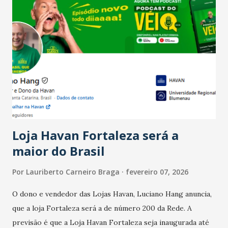
Salário para um número maior de trabalhadores, já que o
país tem a menor taxa de desemprego dos anos recentes.
Ainda segundo a Pesquisa, em novembro de 2025, 40% dos
bares e restaurantes operaram com lucro e outros 40%
registraram equilíbrio financeiro. Já o percentual de
estabelecimentos no prejuízo ficou em 19%, pouco abaixo
do observado no mês anterior. Outros 1% não existiam em
novembro. Em relação a outubro, o faturamento também
cresceu. De acordo com a pesquisa, 44% dos n...
Loja Havan Fortaleza será a
maior do Brasil
Por
Lauriberto Carneiro Braga
fevereiro 07, 2026
O dono e vendedor das Lojas Havan, Luciano Hang anuncia,
que a loja Fortaleza será a de número 200 da Rede. A
previsão é que a Loja Havan Fortaleza seja inaugurada até