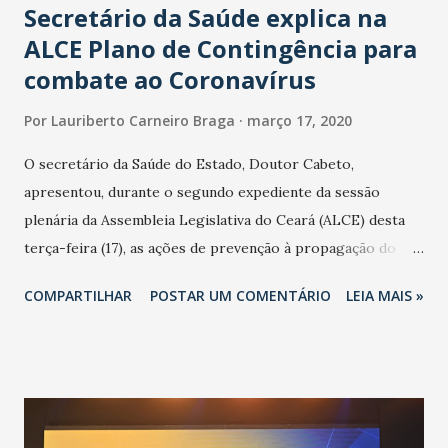
Secretário da Saúde explica na
ALCE Plano de Contingência para
combate ao Coronavírus
Por
Lauriberto Carneiro Braga
março 17, 2020
O secretário da Saúde do Estado, Doutor Cabeto,
apresentou, durante o segundo expediente da sessão
plenária da Assembleia Legislativa do Ceará (ALCE) desta
terça-feira (17), as ações de prevenção à propagação do
novo coronavírus (Covid-19) e as recentes medidas
COMPARTILHAR
POSTAR UM COMENTÁRIO
LEIA MAIS »
adotadas pelo Governo do Estado na contenção da
pandemia e atendimento aos enfermos. O secretário
informou que o Estado tem desenvolvido um plano de
contingência pautado em formas de reconhecimento da
população suspeita e de cuidados com os ambientes
públicos e domiciliares. “Nós não estamos vivendo uma