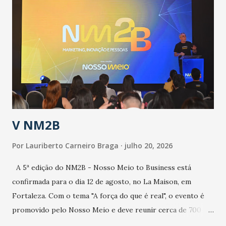
epidemia comum, como temos em todos os anos, com
aumento de casos de dengue, influenza ou H1N1. Trata-se
de uma epidemia com um vírus diferente, com um poder de
contaminação maior que outros coronavírus”, apontou o
secretário. Segundo ele, é uma epidemia com chance de
contaminação alta, podendo gerar um grande risco à
população e ao sistema de saúde. “Precisamos saber fazer a
estratificação do risco da doença, para não so...
V NM2B
Por
Lauriberto Carneiro Braga
julho 20, 2026
A 5ª edição do NM2B - Nosso Meio to Business está
confirmada para o dia 12 de agosto, no La Maison, em
Fortaleza. Com o tema "A força do que é real", o evento é
promovido pelo Nosso Meio e deve reunir cerca de 700
participantes, entre executivos, empreendedores, gestores