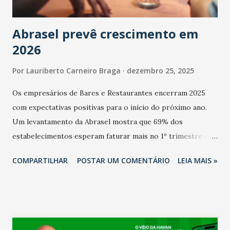
Abrasel prevê crescimento em
2026
Por
Lauriberto Carneiro Braga
dezembro 25, 2025
Os empresários de Bares e Restaurantes encerram 2025
com expectativas positivas para o início do próximo ano.
Um levantamento da Abrasel mostra que 69% dos
estabelecimentos esperam faturar mais no 1º trimestre de
2026 em comparação com o mesmo período de 2025. Em
COMPARTILHAR
POSTAR UM COMENTÁRIO
LEIA MAIS »
relação ao último trimestre deste ano, 56% também
projetam crescimento (foto Helena Lopes). A confiança do
setor é sustentada principalmente pelo desempenho
recente das empresas, impulsionado pelas
confraternizações de fim de ano e pelo pagamento do 13º