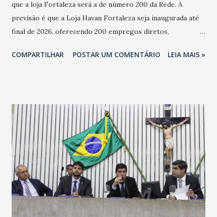
que a loja Fortaleza será a de número 200 da Rede. A
previsão é que a Loja Havan Fortaleza seja inaugurada até
final de 2026, oferecendo 200 empregos diretos,
totalizando na Rede 25 mil vendedores. A localização da
COMPARTILHAR
POSTAR UM COMENTÁRIO
LEIA MAIS »
Havan Fortaleza ainda não foi anunciada oficialmente, mas
fontes extraoficiais indicam, que será na Avenida
Washington Soares-Messejana. Uma coisa é certa: será a
maior loja Havan do Brasil.