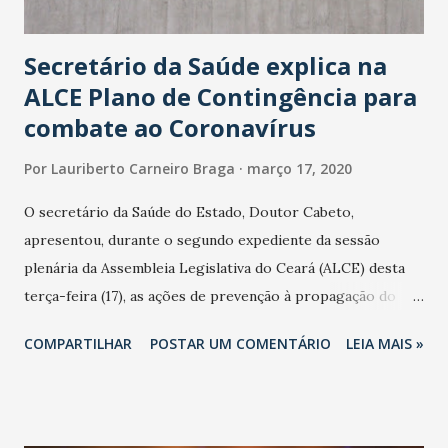
Secretário da Saúde explica na
ALCE Plano de Contingência para
combate ao Coronavírus
Por
Lauriberto Carneiro Braga
março 17, 2020
O secretário da Saúde do Estado, Doutor Cabeto,
apresentou, durante o segundo expediente da sessão
plenária da Assembleia Legislativa do Ceará (ALCE) desta
terça-feira (17), as ações de prevenção à propagação do
novo coronavírus (Covid-19) e as recentes medidas
COMPARTILHAR
POSTAR UM COMENTÁRIO
LEIA MAIS »
adotadas pelo Governo do Estado na contenção da
pandemia e atendimento aos enfermos. O secretário
informou que o Estado tem desenvolvido um plano de
contingência pautado em formas de reconhecimento da