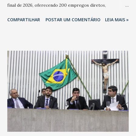
final de 2026, oferecendo 200 empregos diretos,
totalizando na Rede 25 mil vendedores. A localização da
COMPARTILHAR
POSTAR UM COMENTÁRIO
LEIA MAIS »
Havan Fortaleza ainda não foi anunciada oficialmente, mas
fontes extraoficiais indicam, que será na Avenida
Washington Soares-Messejana. Uma coisa é certa: será a
maior loja Havan do Brasil.