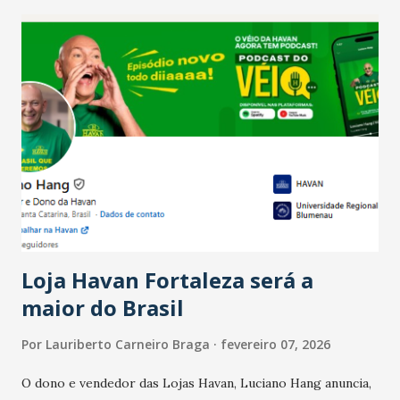
recente das empresas, impulsionado pelas
confraternizações de fim de ano e pelo pagamento do 13º
Salário para um número maior de trabalhadores, já que o
país tem a menor taxa de desemprego dos anos recentes.
Ainda segundo a Pesquisa, em novembro de 2025, 40% dos
bares e restaurantes operaram com lucro e outros 40%
registraram equilíbrio financeiro. Já o percentual de
estabelecimentos no prejuízo ficou em 19%, pouco abaixo
do observado no mês anterior. Outros 1% não existiam em
novembro. Em relação a outubro, o faturamento também
cresceu. De acordo com a pesquisa, 44% dos n...
Loja Havan Fortaleza será a
maior do Brasil
Por
Lauriberto Carneiro Braga
fevereiro 07, 2026
O dono e vendedor das Lojas Havan, Luciano Hang anuncia,