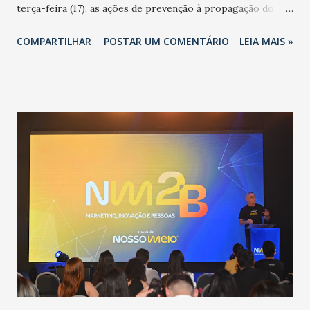
terça-feira (17), as ações de prevenção à propagação do
novo coronavírus (Covid-19) e as recentes medidas
COMPARTILHAR
POSTAR UM COMENTÁRIO
LEIA MAIS »
adotadas pelo Governo do Estado na contenção da
pandemia e atendimento aos enfermos. O secretário
informou que o Estado tem desenvolvido um plano de
contingência pautado em formas de reconhecimento da
população suspeita e de cuidados com os ambientes
públicos e domiciliares. “Nós não estamos vivendo uma
epidemia comum, como temos em todos os anos, com
aumento de casos de dengue, influenza ou H1N1. Trata-se
de uma epidemia com um vírus diferente, com um poder de
contaminação maior que outros coronavírus”, apontou o
secretário. Segundo ele, é uma epidemia com chance de
contaminação alta, podendo gerar um grande risco à
população e ao sistema de saúde. “Precisamos saber fazer a
estratificação do risco da doença, para não so...