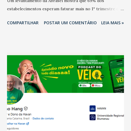
Um levantamento da Abrasel mostra que 69% dos
estabelecimentos esperam faturar mais no 1º trimestre de
2026 em comparação com o mesmo período de 2025. Em
COMPARTILHAR
POSTAR UM COMENTÁRIO
LEIA MAIS »
relação ao último trimestre deste ano, 56% também
projetam crescimento (foto Helena Lopes). A confiança do
setor é sustentada principalmente pelo desempenho
recente das empresas, impulsionado pelas
confraternizações de fim de ano e pelo pagamento do 13º
Salário para um número maior de trabalhadores, já que o
país tem a menor taxa de desemprego dos anos recentes.
Ainda segundo a Pesquisa, em novembro de 2025, 40% dos
bares e restaurantes operaram com lucro e outros 40%
registraram equilíbrio financeiro. Já o percentual de
estabelecimentos no prejuízo ficou em 19%, pouco abaixo
do observado no mês anterior. Outros 1% não existiam em
novembro. Em relação a outubro, o faturamento também