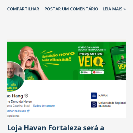
2026 em comparação com o mesmo período de 2025. Em
COMPARTILHAR
POSTAR UM COMENTÁRIO
LEIA MAIS »
relação ao último trimestre deste ano, 56% também
projetam crescimento (foto Helena Lopes). A confiança do
setor é sustentada principalmente pelo desempenho
recente das empresas, impulsionado pelas
confraternizações de fim de ano e pelo pagamento do 13º
Salário para um número maior de trabalhadores, já que o
país tem a menor taxa de desemprego dos anos recentes.
Ainda segundo a Pesquisa, em novembro de 2025, 40% dos
bares e restaurantes operaram com lucro e outros 40%
registraram equilíbrio financeiro. Já o percentual de
estabelecimentos no prejuízo ficou em 19%, pouco abaixo
do observado no mês anterior. Outros 1% não existiam em
novembro. Em relação a outubro, o faturamento também
cresceu. De acordo com a pesquisa, 44% dos n...
Loja Havan Fortaleza será a