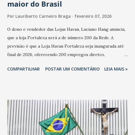
maior do Brasil
Por
Lauriberto Carneiro Braga
fevereiro 07, 2026
O dono e vendedor das Lojas Havan, Luciano Hang anuncia,
que a loja Fortaleza será a de número 200 da Rede. A
previsão é que a Loja Havan Fortaleza seja inaugurada até
final de 2026, oferecendo 200 empregos diretos,
totalizando na Rede 25 mil vendedores. A localização da
COMPARTILHAR
POSTAR UM COMENTÁRIO
LEIA MAIS »
Havan Fortaleza ainda não foi anunciada oficialmente, mas
fontes extraoficiais indicam, que será na Avenida
Washington Soares-Messejana. Uma coisa é certa: será a
maior loja Havan do Brasil.