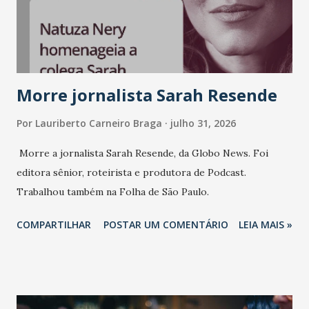
consistência, e nesta edição isso fica ainda mais claro.
Vamos reforçar que ser genuíno sustenta a confiança entre
marcas, pessoas e mercado", afirma Tamires So...
Morre jornalista Sarah Resende
Por
Lauriberto Carneiro Braga
julho 31, 2026
Morre a jornalista Sarah Resende, da Globo News. Foi
editora sênior, roteirista e produtora de Podcast.
Trabalhou também na Folha de São Paulo.
COMPARTILHAR
POSTAR UM COMENTÁRIO
LEIA MAIS »