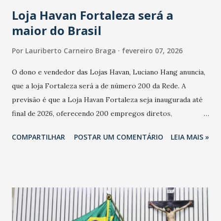
cresceu. De acordo com a pesquisa, 44% dos n...
Loja Havan Fortaleza será a
maior do Brasil
Por
Lauriberto Carneiro Braga
fevereiro 07, 2026
O dono e vendedor das Lojas Havan, Luciano Hang anuncia,
que a loja Fortaleza será a de número 200 da Rede. A
previsão é que a Loja Havan Fortaleza seja inaugurada até
final de 2026, oferecendo 200 empregos diretos,
totalizando na Rede 25 mil vendedores. A localização da
COMPARTILHAR
POSTAR UM COMENTÁRIO
LEIA MAIS »
Havan Fortaleza ainda não foi anunciada oficialmente, mas
fontes extraoficiais indicam, que será na Avenida
Washington Soares-Messejana. Uma coisa é certa: será a
maior loja Havan do Brasil.