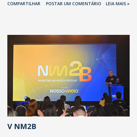
COMPARTILHAR
POSTAR UM COMENTÁRIO
LEIA MAIS »
adotadas pelo Governo do Estado na contenção da
pandemia e atendimento aos enfermos. O secretário
informou que o Estado tem desenvolvido um plano de
contingência pautado em formas de reconhecimento da
população suspeita e de cuidados com os ambientes
públicos e domiciliares. “Nós não estamos vivendo uma
epidemia comum, como temos em todos os anos, com
aumento de casos de dengue, influenza ou H1N1. Trata-se
de uma epidemia com um vírus diferente, com um poder de
contaminação maior que outros coronavírus”, apontou o
secretário. Segundo ele, é uma epidemia com chance de
contaminação alta, podendo gerar um grande risco à
população e ao sistema de saúde. “Precisamos saber fazer a
estratificação do risco da doença, para não so...
V NM2B