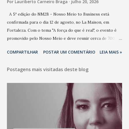
Por
Lauriberto Carneiro Braga
julho 20, 2026
A 5ª edição do NM2B - Nosso Meio to Business está
confirmada para o dia 12 de agosto, no La Maison, em
Fortaleza. Com o tema "A força do que é real", o evento é
promovido pelo Nosso Meio e deve reunir cerca de 700
participantes, entre executivos, empreendedores, gestores
COMPARTILHAR
POSTAR UM COMENTÁRIO
LEIA MAIS »
e lideranças do Mercado Nacional. Desde 2022, o NM2B
consolidou-se como um dos principais encontros do setor
Postagens mais visitadas deste blog
de negócios do Nordeste, reunindo profissionais de marcas
como Bradesco, Samsung, Carrefour, Banco do Nordeste,
LinkedIn, VISA, Grupo 3corações, TikTok e M. Dias Branco.
A nova edição chega em um momento em que autenticidade
e consistência ganham peso nas conversas sobre marca,
liderança e estratégia. - Vivemos um momento em que todo
mundo fala muito e poucos entregam de verdade. O NM2B
sempre existiu para dar palco a quem constrói com