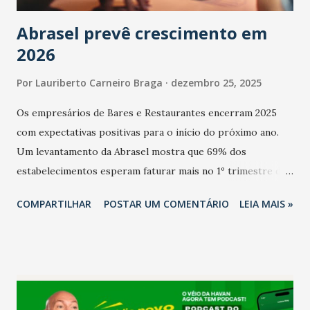
Abrasel prevê crescimento em
2026
Por
Lauriberto Carneiro Braga
dezembro 25, 2025
Os empresários de Bares e Restaurantes encerram 2025
com expectativas positivas para o início do próximo ano.
Um levantamento da Abrasel mostra que 69% dos
estabelecimentos esperam faturar mais no 1º trimestre de
2026 em comparação com o mesmo período de 2025. Em
COMPARTILHAR
POSTAR UM COMENTÁRIO
LEIA MAIS »
relação ao último trimestre deste ano, 56% também
projetam crescimento (foto Helena Lopes). A confiança do
setor é sustentada principalmente pelo desempenho
recente das empresas, impulsionado pelas
confraternizações de fim de ano e pelo pagamento do 13º
Salário para um número maior de trabalhadores, já que o