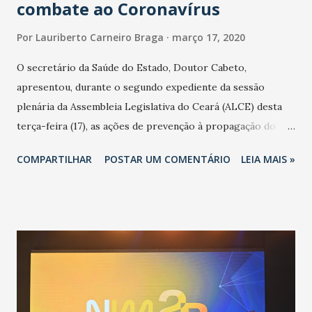
combate ao Coronavírus
Por
Lauriberto Carneiro Braga
março 17, 2020
O secretário da Saúde do Estado, Doutor Cabeto,
apresentou, durante o segundo expediente da sessão
plenária da Assembleia Legislativa do Ceará (ALCE) desta
terça-feira (17), as ações de prevenção à propagação do
novo coronavírus (Covid-19) e as recentes medidas
COMPARTILHAR
POSTAR UM COMENTÁRIO
LEIA MAIS »
adotadas pelo Governo do Estado na contenção da
pandemia e atendimento aos enfermos. O secretário
informou que o Estado tem desenvolvido um plano de
contingência pautado em formas de reconhecimento da
população suspeita e de cuidados com os ambientes
públicos e domiciliares. “Nós não estamos vivendo uma
epidemia comum, como temos em todos os anos, com
aumento de casos de dengue, influenza ou H1N1. Trata-se