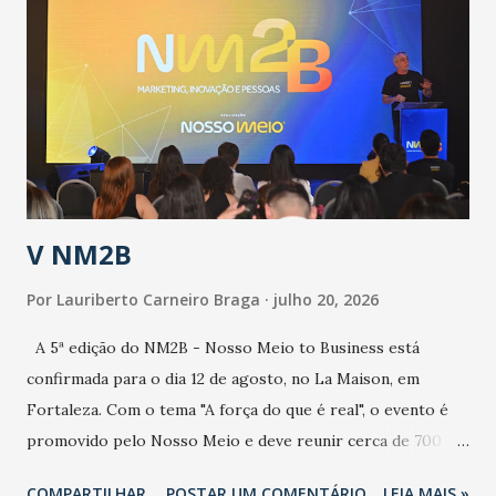
epidemia comum, como temos em todos os anos, com
aumento de casos de dengue, influenza ou H1N1. Trata-se
de uma epidemia com um vírus diferente, com um poder de
contaminação maior que outros coronavírus”, apontou o
secretário. Segundo ele, é uma epidemia com chance de
contaminação alta, podendo gerar um grande risco à
população e ao sistema de saúde. “Precisamos saber fazer a
estratificação do risco da doença, para não so...
V NM2B
Por
Lauriberto Carneiro Braga
julho 20, 2026
A 5ª edição do NM2B - Nosso Meio to Business está
confirmada para o dia 12 de agosto, no La Maison, em
Fortaleza. Com o tema "A força do que é real", o evento é
promovido pelo Nosso Meio e deve reunir cerca de 700
participantes, entre executivos, empreendedores, gestores
COMPARTILHAR
POSTAR UM COMENTÁRIO
LEIA MAIS »