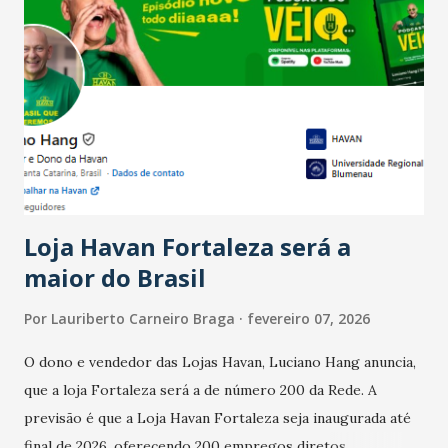
país tem a menor taxa de desemprego dos anos recentes.
Ainda segundo a Pesquisa, em novembro de 2025, 40% dos
bares e restaurantes operaram com lucro e outros 40%
registraram equilíbrio financeiro. Já o percentual de
estabelecimentos no prejuízo ficou em 19%, pouco abaixo
do observado no mês anterior. Outros 1% não existiam em
novembro. Em relação a outubro, o faturamento também
cresceu. De acordo com a pesquisa, 44% dos n...
Loja Havan Fortaleza será a
maior do Brasil
Por
Lauriberto Carneiro Braga
fevereiro 07, 2026
O dono e vendedor das Lojas Havan, Luciano Hang anuncia,
que a loja Fortaleza será a de número 200 da Rede. A
previsão é que a Loja Havan Fortaleza seja inaugurada até
final de 2026, oferecendo 200 empregos diretos,