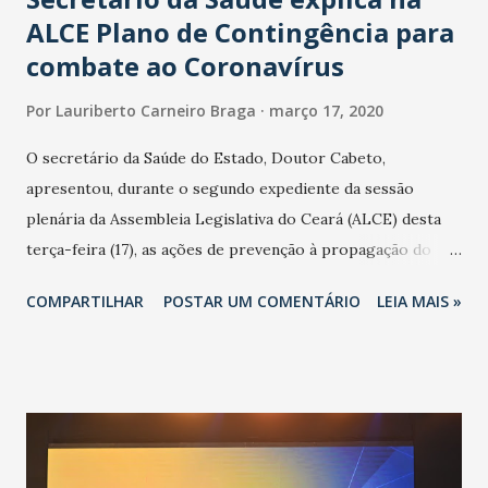
ALCE Plano de Contingência para
combate ao Coronavírus
Por
Lauriberto Carneiro Braga
março 17, 2020
O secretário da Saúde do Estado, Doutor Cabeto,
apresentou, durante o segundo expediente da sessão
plenária da Assembleia Legislativa do Ceará (ALCE) desta
terça-feira (17), as ações de prevenção à propagação do
novo coronavírus (Covid-19) e as recentes medidas
COMPARTILHAR
POSTAR UM COMENTÁRIO
LEIA MAIS »
adotadas pelo Governo do Estado na contenção da
pandemia e atendimento aos enfermos. O secretário
informou que o Estado tem desenvolvido um plano de
contingência pautado em formas de reconhecimento da
população suspeita e de cuidados com os ambientes
públicos e domiciliares. “Nós não estamos vivendo uma