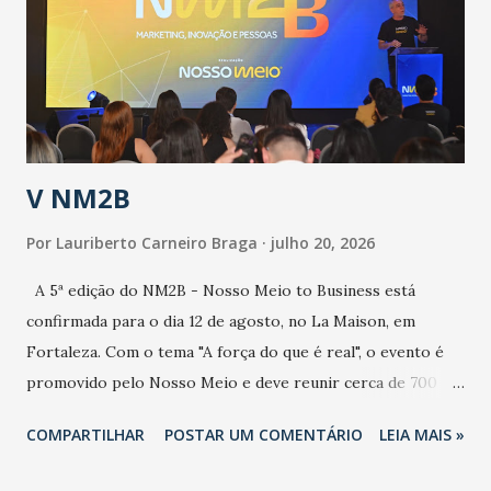
de uma epidemia com um vírus diferente, com um poder de
contaminação maior que outros coronavírus”, apontou o
secretário. Segundo ele, é uma epidemia com chance de
contaminação alta, podendo gerar um grande risco à
população e ao sistema de saúde. “Precisamos saber fazer a
estratificação do risco da doença, para não so...
V NM2B
Por
Lauriberto Carneiro Braga
julho 20, 2026
A 5ª edição do NM2B - Nosso Meio to Business está
confirmada para o dia 12 de agosto, no La Maison, em
Fortaleza. Com o tema "A força do que é real", o evento é
promovido pelo Nosso Meio e deve reunir cerca de 700
participantes, entre executivos, empreendedores, gestores
COMPARTILHAR
POSTAR UM COMENTÁRIO
LEIA MAIS »
e lideranças do Mercado Nacional. Desde 2022, o NM2B
consolidou-se como um dos principais encontros do setor