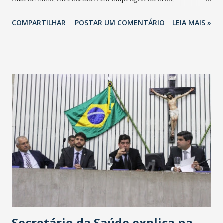
totalizando na Rede 25 mil vendedores. A localização da
COMPARTILHAR
POSTAR UM COMENTÁRIO
LEIA MAIS »
Havan Fortaleza ainda não foi anunciada oficialmente, mas
fontes extraoficiais indicam, que será na Avenida
Washington Soares-Messejana. Uma coisa é certa: será a
maior loja Havan do Brasil.
Secretário da Saúde explica na