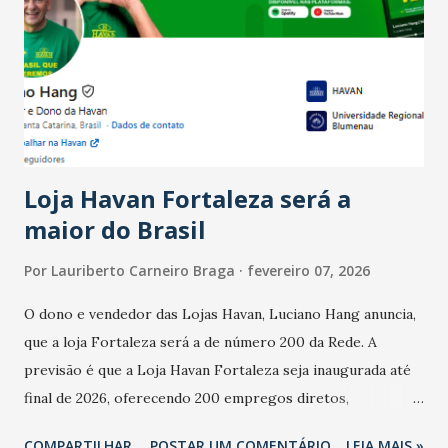
Ainda segundo a Pesquisa, em novembro de 2025, 40% dos
bares e restaurantes operaram com lucro e outros 40%
registraram equilíbrio financeiro. Já o percentual de
estabelecimentos no prejuízo ficou em 19%, pouco abaixo
do observado no mês anterior. Outros 1% não existiam em
novembro. Em relação a outubro, o faturamento também
cresceu. De acordo com a pesquisa, 44% dos n...
Loja Havan Fortaleza será a
maior do Brasil
Por
Lauriberto Carneiro Braga
fevereiro 07, 2026
O dono e vendedor das Lojas Havan, Luciano Hang anuncia,
que a loja Fortaleza será a de número 200 da Rede. A
previsão é que a Loja Havan Fortaleza seja inaugurada até
final de 2026, oferecendo 200 empregos diretos,
totalizando na Rede 25 mil vendedores. A localização da
COMPARTILHAR
POSTAR UM COMENTÁRIO
LEIA MAIS »