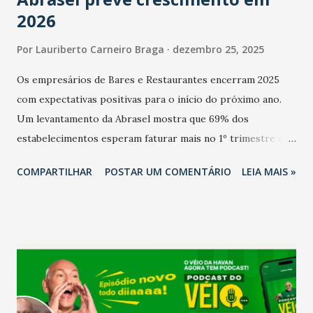
2026
Por
Lauriberto Carneiro Braga
dezembro 25, 2025
Os empresários de Bares e Restaurantes encerram 2025
com expectativas positivas para o início do próximo ano.
Um levantamento da Abrasel mostra que 69% dos
estabelecimentos esperam faturar mais no 1º trimestre de
2026 em comparação com o mesmo período de 2025. Em
COMPARTILHAR
POSTAR UM COMENTÁRIO
LEIA MAIS »
relação ao último trimestre deste ano, 56% também
projetam crescimento (foto Helena Lopes). A confiança do
setor é sustentada principalmente pelo desempenho
recente das empresas, impulsionado pelas
confraternizações de fim de ano e pelo pagamento do 13º
Salário para um número maior de trabalhadores, já que o
país tem a menor taxa de desemprego dos anos recentes.