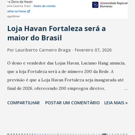
do observado no mês anterior. Outros 1% não existiam em
novembro. Em relação a outubro, o faturamento também
cresceu. De acordo com a pesquisa, 44% dos n...
Loja Havan Fortaleza será a
maior do Brasil
Por
Lauriberto Carneiro Braga
fevereiro 07, 2026
O dono e vendedor das Lojas Havan, Luciano Hang anuncia,
que a loja Fortaleza será a de número 200 da Rede. A
previsão é que a Loja Havan Fortaleza seja inaugurada até
final de 2026, oferecendo 200 empregos diretos,
totalizando na Rede 25 mil vendedores. A localização da
COMPARTILHAR
POSTAR UM COMENTÁRIO
LEIA MAIS »
Havan Fortaleza ainda não foi anunciada oficialmente, mas
fontes extraoficiais indicam, que será na Avenida
Washington Soares-Messejana. Uma coisa é certa: será a
maior loja Havan do Brasil.