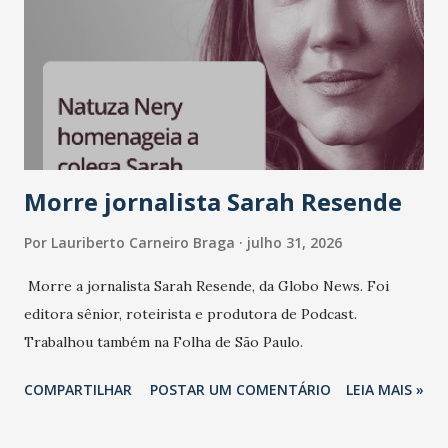
liderança e estratégia. - Vivemos um momento em que todo
mundo fala muito e poucos entregam de verdade. O NM2B
sempre existiu para dar palco a quem constrói com
consistência, e nesta edição isso fica ainda mais claro.
Vamos reforçar que ser genuíno sustenta a confiança entre
marcas, pessoas e mercado", afirma Tamires So...
Morre jornalista Sarah Resende
Por
Lauriberto Carneiro Braga
julho 31, 2026
Morre a jornalista Sarah Resende, da Globo News. Foi
editora sênior, roteirista e produtora de Podcast.
Trabalhou também na Folha de São Paulo.
COMPARTILHAR
POSTAR UM COMENTÁRIO
LEIA MAIS »