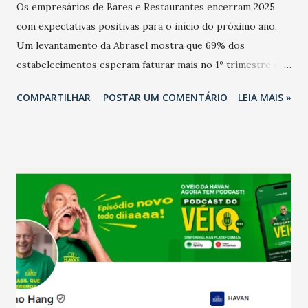
Os empresários de Bares e Restaurantes encerram 2025
com expectativas positivas para o início do próximo ano.
Um levantamento da Abrasel mostra que 69% dos
estabelecimentos esperam faturar mais no 1º trimestre de
2026 em comparação com o mesmo período de 2025. Em
COMPARTILHAR
POSTAR UM COMENTÁRIO
LEIA MAIS »
relação ao último trimestre deste ano, 56% também
projetam crescimento (foto Helena Lopes). A confiança do
setor é sustentada principalmente pelo desempenho
recente das empresas, impulsionado pelas
confraternizações de fim de ano e pelo pagamento do 13º
Salário para um número maior de trabalhadores, já que o
país tem a menor taxa de desemprego dos anos recentes.
Ainda segundo a Pesquisa, em novembro de 2025, 40% dos
bares e restaurantes operaram com lucro e outros 40%
registraram equilíbrio financeiro. Já o percentual de
estabelecimentos no prejuízo ficou em 19%, pouco abaixo