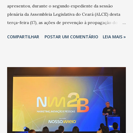
apresentou, durante o segundo expediente da sessão
plenária da Assembleia Legislativa do Ceará (ALCE) desta
terça-feira (17), as ações de prevenção à propagação do
novo coronavírus (Covid-19) e as recentes medidas
COMPARTILHAR
POSTAR UM COMENTÁRIO
LEIA MAIS »
adotadas pelo Governo do Estado na contenção da
pandemia e atendimento aos enfermos. O secretário
informou que o Estado tem desenvolvido um plano de
contingência pautado em formas de reconhecimento da
população suspeita e de cuidados com os ambientes
públicos e domiciliares. “Nós não estamos vivendo uma
epidemia comum, como temos em todos os anos, com
aumento de casos de dengue, influenza ou H1N1. Trata-se
de uma epidemia com um vírus diferente, com um poder de
contaminação maior que outros coronavírus”, apontou o
secretário. Segundo ele, é uma epidemia com chance de
contaminação alta, podendo gerar um grande risco à