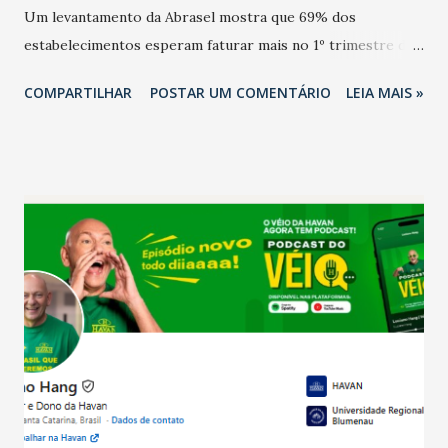
Um levantamento da Abrasel mostra que 69% dos
estabelecimentos esperam faturar mais no 1º trimestre de
2026 em comparação com o mesmo período de 2025. Em
COMPARTILHAR
POSTAR UM COMENTÁRIO
LEIA MAIS »
relação ao último trimestre deste ano, 56% também
projetam crescimento (foto Helena Lopes). A confiança do
setor é sustentada principalmente pelo desempenho
recente das empresas, impulsionado pelas
confraternizações de fim de ano e pelo pagamento do 13º
Salário para um número maior de trabalhadores, já que o
país tem a menor taxa de desemprego dos anos recentes.
Ainda segundo a Pesquisa, em novembro de 2025, 40% dos
bares e restaurantes operaram com lucro e outros 40%
registraram equilíbrio financeiro. Já o percentual de
estabelecimentos no prejuízo ficou em 19%, pouco abaixo
do observado no mês anterior. Outros 1% não existiam em
novembro. Em relação a outubro, o faturamento também