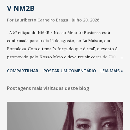
V NM2B
Por
Lauriberto Carneiro Braga
julho 20, 2026
A 5ª edição do NM2B - Nosso Meio to Business está
confirmada para o dia 12 de agosto, no La Maison, em
Fortaleza. Com o tema "A força do que é real", o evento é
promovido pelo Nosso Meio e deve reunir cerca de 700
participantes, entre executivos, empreendedores, gestores
COMPARTILHAR
POSTAR UM COMENTÁRIO
LEIA MAIS »
e lideranças do Mercado Nacional. Desde 2022, o NM2B
consolidou-se como um dos principais encontros do setor
Postagens mais visitadas deste blog
de negócios do Nordeste, reunindo profissionais de marcas
como Bradesco, Samsung, Carrefour, Banco do Nordeste,
LinkedIn, VISA, Grupo 3corações, TikTok e M. Dias Branco.
A nova edição chega em um momento em que autenticidade
e consistência ganham peso nas conversas sobre marca,