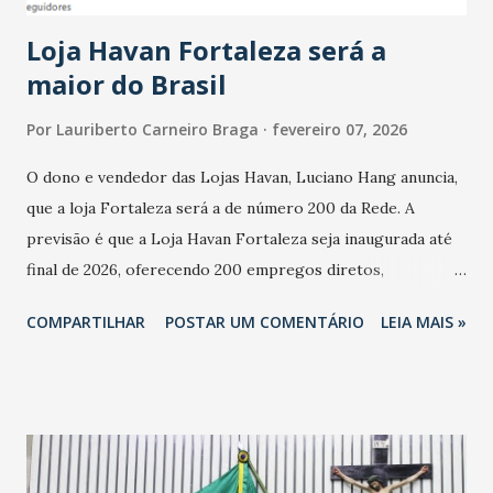
cresceu. De acordo com a pesquisa, 44% dos n...
Loja Havan Fortaleza será a
maior do Brasil
Por
Lauriberto Carneiro Braga
fevereiro 07, 2026
O dono e vendedor das Lojas Havan, Luciano Hang anuncia,
que a loja Fortaleza será a de número 200 da Rede. A
previsão é que a Loja Havan Fortaleza seja inaugurada até
final de 2026, oferecendo 200 empregos diretos,
totalizando na Rede 25 mil vendedores. A localização da
COMPARTILHAR
POSTAR UM COMENTÁRIO
LEIA MAIS »
Havan Fortaleza ainda não foi anunciada oficialmente, mas
fontes extraoficiais indicam, que será na Avenida
Washington Soares-Messejana. Uma coisa é certa: será a
maior loja Havan do Brasil.