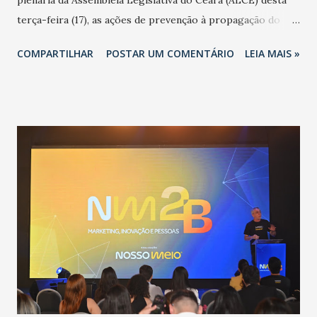
terça-feira (17), as ações de prevenção à propagação do
novo coronavírus (Covid-19) e as recentes medidas
COMPARTILHAR
POSTAR UM COMENTÁRIO
LEIA MAIS »
adotadas pelo Governo do Estado na contenção da
pandemia e atendimento aos enfermos. O secretário
informou que o Estado tem desenvolvido um plano de
contingência pautado em formas de reconhecimento da
população suspeita e de cuidados com os ambientes
públicos e domiciliares. “Nós não estamos vivendo uma
epidemia comum, como temos em todos os anos, com
aumento de casos de dengue, influenza ou H1N1. Trata-se
de uma epidemia com um vírus diferente, com um poder de
contaminação maior que outros coronavírus”, apontou o
secretário. Segundo ele, é uma epidemia com chance de
contaminação alta, podendo gerar um grande risco à
população e ao sistema de saúde. “Precisamos saber fazer a
estratificação do risco da doença, para não so...