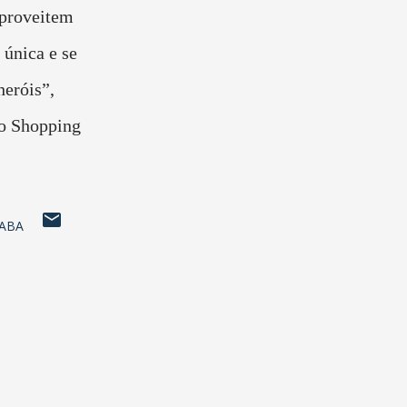
aproveitem
única e se
eróis”,
do Shopping
ABA