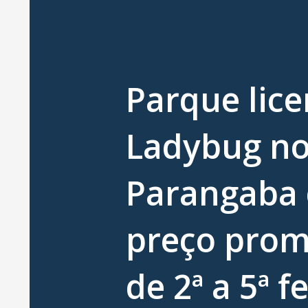
Parque lic
Ladybug n
Parangaba
preço prom
de 2ª a 5ª f