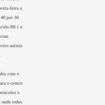
exta-feira a
 40 por 30
scido R$ 1 a
s com
ctro autista
.
ados com o
para o centro
stáculos e
a onde todos