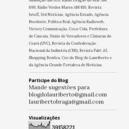
Assunção AM 620, Rádio Dragão do Mar AM
690, Rádio Verdes Mares AM 810, Revista
IstoÉ, Uol Notícias, Agência Estado, Agência
Nordeste, Política Real, Agência Radioweb,
Victory Comunicação, Coca-Cola, Prefeitura
de Caucaia, União de Vereadores e Câmaras do
Ceará (UVC), Revista da Confederação
Nacional da Indústria (CNI), Revista Fale!, iG,
Shopping Benfica. Ceo do Blog do Lauriberto e
da Agência Grande Fortaleza de Notícias.
Participe do Blog
Mande sugestões para
blogdolauriberto@gmail.com
lauribertobraga@gmail.com
Visualizações
3
9
1
5
8
2
2
1