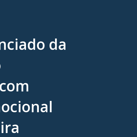
enciado da
o
 com
ocional
eira