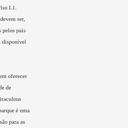
iso L1.
 devem ser,
 pelos pais
á disponível
em oferecer
de de
iraculous
parque é uma
são para as