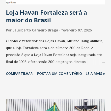
cresceu. De acordo com a pesquisa, 44% dos n...
Loja Havan Fortaleza será a
maior do Brasil
Por
Lauriberto Carneiro Braga
fevereiro 07, 2026
O dono e vendedor das Lojas Havan, Luciano Hang anuncia,
que a loja Fortaleza será a de número 200 da Rede. A
previsão é que a Loja Havan Fortaleza seja inaugurada até
final de 2026, oferecendo 200 empregos diretos,
totalizando na Rede 25 mil vendedores. A localização da
COMPARTILHAR
POSTAR UM COMENTÁRIO
LEIA MAIS »
Havan Fortaleza ainda não foi anunciada oficialmente, mas
fontes extraoficiais indicam, que será na Avenida
Washington Soares-Messejana. Uma coisa é certa: será a
maior loja Havan do Brasil.