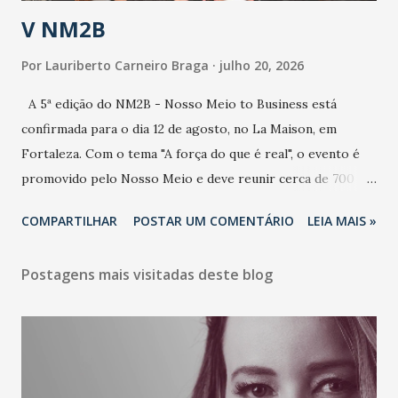
estratificação do risco da doença, para não so...
V NM2B
Por
Lauriberto Carneiro Braga
julho 20, 2026
A 5ª edição do NM2B - Nosso Meio to Business está
confirmada para o dia 12 de agosto, no La Maison, em
Fortaleza. Com o tema "A força do que é real", o evento é
promovido pelo Nosso Meio e deve reunir cerca de 700
participantes, entre executivos, empreendedores, gestores
COMPARTILHAR
POSTAR UM COMENTÁRIO
LEIA MAIS »
e lideranças do Mercado Nacional. Desde 2022, o NM2B
consolidou-se como um dos principais encontros do setor
Postagens mais visitadas deste blog
de negócios do Nordeste, reunindo profissionais de marcas
como Bradesco, Samsung, Carrefour, Banco do Nordeste,
LinkedIn, VISA, Grupo 3corações, TikTok e M. Dias Branco.
A nova edição chega em um momento em que autenticidade
e consistência ganham peso nas conversas sobre marca,