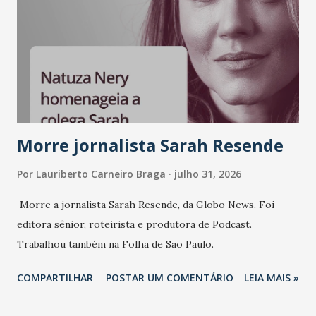
liderança e estratégia. - Vivemos um momento em que todo
mundo fala muito e poucos entregam de verdade. O NM2B
sempre existiu para dar palco a quem constrói com
consistência, e nesta edição isso fica ainda mais claro.
Vamos reforçar que ser genuíno sustenta a confiança entre
marcas, pessoas e mercado", afirma Tamires So...
Morre jornalista Sarah Resende
Por
Lauriberto Carneiro Braga
julho 31, 2026
Morre a jornalista Sarah Resende, da Globo News. Foi
editora sênior, roteirista e produtora de Podcast.
Trabalhou também na Folha de São Paulo.
COMPARTILHAR
POSTAR UM COMENTÁRIO
LEIA MAIS »