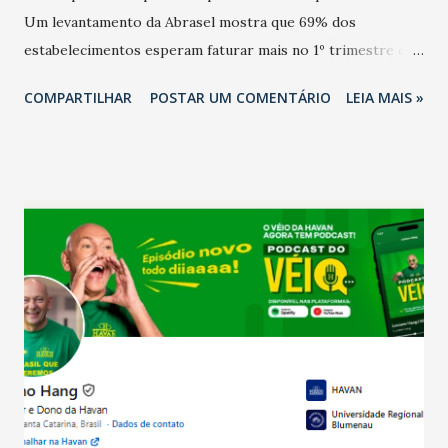
Um levantamento da Abrasel mostra que 69% dos
estabelecimentos esperam faturar mais no 1º trimestre de
2026 em comparação com o mesmo período de 2025. Em
COMPARTILHAR
POSTAR UM COMENTÁRIO
LEIA MAIS »
relação ao último trimestre deste ano, 56% também
projetam crescimento (foto Helena Lopes). A confiança do
setor é sustentada principalmente pelo desempenho
recente das empresas, impulsionado pelas
confraternizações de fim de ano e pelo pagamento do 13º
Salário para um número maior de trabalhadores, já que o
país tem a menor taxa de desemprego dos anos recentes.
Ainda segundo a Pesquisa, em novembro de 2025, 40% dos
bares e restaurantes operaram com lucro e outros 40%
registraram equilíbrio financeiro. Já o percentual de
estabelecimentos no prejuízo ficou em 19%, pouco abaixo
do observado no mês anterior. Outros 1% não existiam em
novembro. Em relação a outubro, o faturamento também