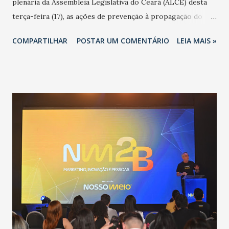
plenária da Assembleia Legislativa do Ceará (ALCE) desta
terça-feira (17), as ações de prevenção à propagação do
novo coronavírus (Covid-19) e as recentes medidas
COMPARTILHAR
POSTAR UM COMENTÁRIO
LEIA MAIS »
adotadas pelo Governo do Estado na contenção da
pandemia e atendimento aos enfermos. O secretário
informou que o Estado tem desenvolvido um plano de
contingência pautado em formas de reconhecimento da
população suspeita e de cuidados com os ambientes
públicos e domiciliares. “Nós não estamos vivendo uma
epidemia comum, como temos em todos os anos, com
aumento de casos de dengue, influenza ou H1N1. Trata-se
de uma epidemia com um vírus diferente, com um poder de
contaminação maior que outros coronavírus”, apontou o
secretário. Segundo ele, é uma epidemia com chance de
contaminação alta, podendo gerar um grande risco à
população e ao sistema de saúde. “Precisamos saber fazer a