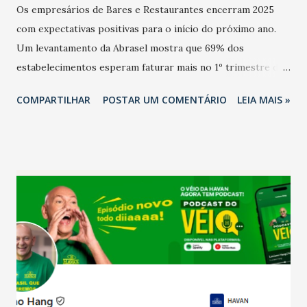
Os empresários de Bares e Restaurantes encerram 2025
com expectativas positivas para o início do próximo ano.
Um levantamento da Abrasel mostra que 69% dos
estabelecimentos esperam faturar mais no 1º trimestre de
2026 em comparação com o mesmo período de 2025. Em
COMPARTILHAR
POSTAR UM COMENTÁRIO
LEIA MAIS »
relação ao último trimestre deste ano, 56% também
projetam crescimento (foto Helena Lopes). A confiança do
setor é sustentada principalmente pelo desempenho
recente das empresas, impulsionado pelas
confraternizações de fim de ano e pelo pagamento do 13º
Salário para um número maior de trabalhadores, já que o
país tem a menor taxa de desemprego dos anos recentes.
Ainda segundo a Pesquisa, em novembro de 2025, 40% dos
bares e restaurantes operaram com lucro e outros 40%
registraram equilíbrio financeiro. Já o percentual de
estabelecimentos no prejuízo ficou em 19%, pouco abaixo