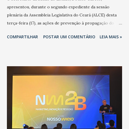
apresentou, durante o segundo expediente da sessão
plenária da Assembleia Legislativa do Ceará (ALCE) desta
terça-feira (17), as ações de prevenção à propagação do
novo coronavírus (Covid-19) e as recentes medidas
COMPARTILHAR
POSTAR UM COMENTÁRIO
LEIA MAIS »
adotadas pelo Governo do Estado na contenção da
pandemia e atendimento aos enfermos. O secretário
informou que o Estado tem desenvolvido um plano de
contingência pautado em formas de reconhecimento da
população suspeita e de cuidados com os ambientes
públicos e domiciliares. “Nós não estamos vivendo uma
epidemia comum, como temos em todos os anos, com
aumento de casos de dengue, influenza ou H1N1. Trata-se
de uma epidemia com um vírus diferente, com um poder de
contaminação maior que outros coronavírus”, apontou o
secretário. Segundo ele, é uma epidemia com chance de
contaminação alta, podendo gerar um grande risco à