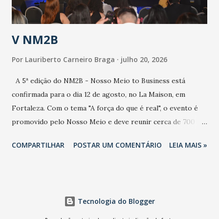
população e ao sistema de saúde. “Precisamos saber fazer a
estratificação do risco da doença, para não so...
V NM2B
Por
Lauriberto Carneiro Braga
julho 20, 2026
A 5ª edição do NM2B - Nosso Meio to Business está
confirmada para o dia 12 de agosto, no La Maison, em
Fortaleza. Com o tema "A força do que é real", o evento é
promovido pelo Nosso Meio e deve reunir cerca de 700
participantes, entre executivos, empreendedores, gestores
COMPARTILHAR
POSTAR UM COMENTÁRIO
LEIA MAIS »
e lideranças do Mercado Nacional. Desde 2022, o NM2B
consolidou-se como um dos principais encontros do setor
de negócios do Nordeste, reunindo profissionais de marcas
como Bradesco, Samsung, Carrefour, Banco do Nordeste,
Tecnologia do Blogger
LinkedIn, VISA, Grupo 3corações, TikTok e M. Dias Branco.
A nova edição chega em um momento em que autenticidade