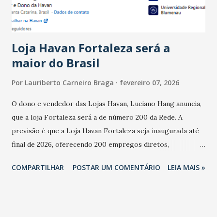
do observado no mês anterior. Outros 1% não existiam em
novembro. Em relação a outubro, o faturamento também
cresceu. De acordo com a pesquisa, 44% dos n...
Loja Havan Fortaleza será a
maior do Brasil
Por
Lauriberto Carneiro Braga
fevereiro 07, 2026
O dono e vendedor das Lojas Havan, Luciano Hang anuncia,
que a loja Fortaleza será a de número 200 da Rede. A
previsão é que a Loja Havan Fortaleza seja inaugurada até
final de 2026, oferecendo 200 empregos diretos,
totalizando na Rede 25 mil vendedores. A localização da
COMPARTILHAR
POSTAR UM COMENTÁRIO
LEIA MAIS »
Havan Fortaleza ainda não foi anunciada oficialmente, mas
fontes extraoficiais indicam, que será na Avenida
Washington Soares-Messejana. Uma coisa é certa: será a
maior loja Havan do Brasil.