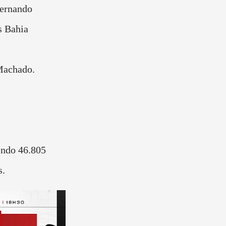
Fernando
s Bahia
Machado.
endo 46.805
s.