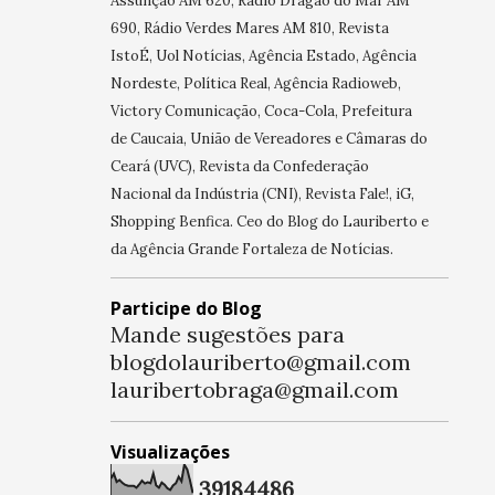
Assunção AM 620, Rádio Dragão do Mar AM
690, Rádio Verdes Mares AM 810, Revista
IstoÉ, Uol Notícias, Agência Estado, Agência
Nordeste, Política Real, Agência Radioweb,
Victory Comunicação, Coca-Cola, Prefeitura
de Caucaia, União de Vereadores e Câmaras do
Ceará (UVC), Revista da Confederação
Nacional da Indústria (CNI), Revista Fale!, iG,
Shopping Benfica. Ceo do Blog do Lauriberto e
da Agência Grande Fortaleza de Notícias.
Participe do Blog
Mande sugestões para
blogdolauriberto@gmail.com
lauribertobraga@gmail.com
Visualizações
3
9
1
8
4
4
8
6