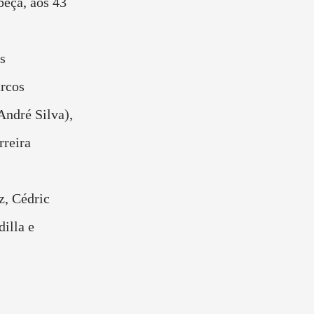
beça, aos 43
us
rcos
André Silva),
rreira
z, Cédric
dilla e