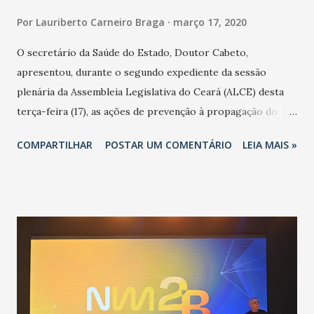
Por
Lauriberto Carneiro Braga
março 17, 2020
O secretário da Saúde do Estado, Doutor Cabeto,
apresentou, durante o segundo expediente da sessão
plenária da Assembleia Legislativa do Ceará (ALCE) desta
terça-feira (17), as ações de prevenção à propagação do
novo coronavírus (Covid-19) e as recentes medidas
COMPARTILHAR
POSTAR UM COMENTÁRIO
LEIA MAIS »
adotadas pelo Governo do Estado na contenção da
pandemia e atendimento aos enfermos. O secretário
informou que o Estado tem desenvolvido um plano de
contingência pautado em formas de reconhecimento da
população suspeita e de cuidados com os ambientes
públicos e domiciliares. “Nós não estamos vivendo uma
epidemia comum, como temos em todos os anos, com
aumento de casos de dengue, influenza ou H1N1. Trata-se
de uma epidemia com um vírus diferente, com um poder de