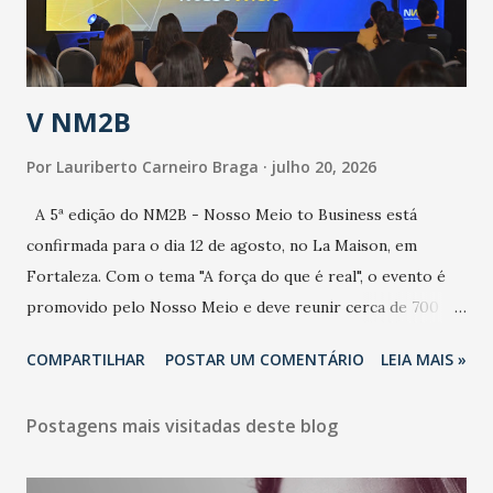
contaminação alta, podendo gerar um grande risco à
população e ao sistema de saúde. “Precisamos saber fazer a
estratificação do risco da doença, para não so...
V NM2B
Por
Lauriberto Carneiro Braga
julho 20, 2026
A 5ª edição do NM2B - Nosso Meio to Business está
confirmada para o dia 12 de agosto, no La Maison, em
Fortaleza. Com o tema "A força do que é real", o evento é
promovido pelo Nosso Meio e deve reunir cerca de 700
participantes, entre executivos, empreendedores, gestores
COMPARTILHAR
POSTAR UM COMENTÁRIO
LEIA MAIS »
e lideranças do Mercado Nacional. Desde 2022, o NM2B
consolidou-se como um dos principais encontros do setor
Postagens mais visitadas deste blog
de negócios do Nordeste, reunindo profissionais de marcas
como Bradesco, Samsung, Carrefour, Banco do Nordeste,
LinkedIn, VISA, Grupo 3corações, TikTok e M. Dias Branco.