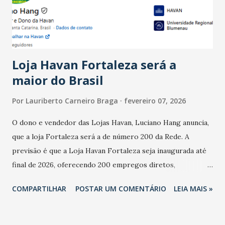
estabelecimentos no prejuízo ficou em 19%, pouco abaixo
do observado no mês anterior. Outros 1% não existiam em
novembro. Em relação a outubro, o faturamento também
cresceu. De acordo com a pesquisa, 44% dos n...
Loja Havan Fortaleza será a
maior do Brasil
Por
Lauriberto Carneiro Braga
fevereiro 07, 2026
O dono e vendedor das Lojas Havan, Luciano Hang anuncia,
que a loja Fortaleza será a de número 200 da Rede. A
previsão é que a Loja Havan Fortaleza seja inaugurada até
final de 2026, oferecendo 200 empregos diretos,
totalizando na Rede 25 mil vendedores. A localização da
COMPARTILHAR
POSTAR UM COMENTÁRIO
LEIA MAIS »
Havan Fortaleza ainda não foi anunciada oficialmente, mas
fontes extraoficiais indicam, que será na Avenida
Washington Soares-Messejana. Uma coisa é certa: será a