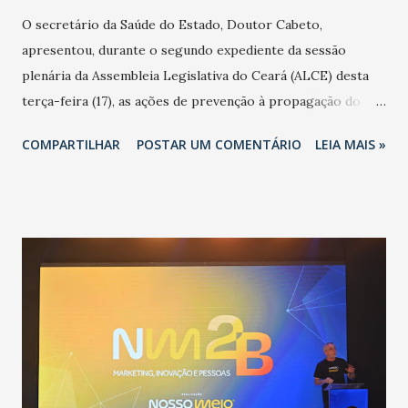
O secretário da Saúde do Estado, Doutor Cabeto,
apresentou, durante o segundo expediente da sessão
plenária da Assembleia Legislativa do Ceará (ALCE) desta
terça-feira (17), as ações de prevenção à propagação do
novo coronavírus (Covid-19) e as recentes medidas
COMPARTILHAR
POSTAR UM COMENTÁRIO
LEIA MAIS »
adotadas pelo Governo do Estado na contenção da
pandemia e atendimento aos enfermos. O secretário
informou que o Estado tem desenvolvido um plano de
contingência pautado em formas de reconhecimento da
população suspeita e de cuidados com os ambientes
públicos e domiciliares. “Nós não estamos vivendo uma
epidemia comum, como temos em todos os anos, com
aumento de casos de dengue, influenza ou H1N1. Trata-se
de uma epidemia com um vírus diferente, com um poder de
contaminação maior que outros coronavírus”, apontou o
secretário. Segundo ele, é uma epidemia com chance de