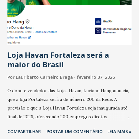
bares e restaurantes operaram com lucro e outros 40%
registraram equilíbrio financeiro. Já o percentual de
estabelecimentos no prejuízo ficou em 19%, pouco abaixo
do observado no mês anterior. Outros 1% não existiam em
novembro. Em relação a outubro, o faturamento também
cresceu. De acordo com a pesquisa, 44% dos n...
Loja Havan Fortaleza será a
maior do Brasil
Por
Lauriberto Carneiro Braga
fevereiro 07, 2026
O dono e vendedor das Lojas Havan, Luciano Hang anuncia,
que a loja Fortaleza será a de número 200 da Rede. A
previsão é que a Loja Havan Fortaleza seja inaugurada até
final de 2026, oferecendo 200 empregos diretos,
totalizando na Rede 25 mil vendedores. A localização da
COMPARTILHAR
POSTAR UM COMENTÁRIO
LEIA MAIS »
Havan Fortaleza ainda não foi anunciada oficialmente, mas