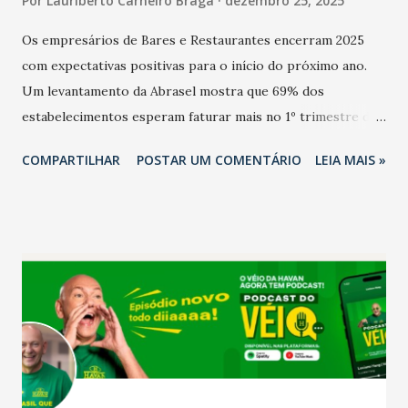
Por
Lauriberto Carneiro Braga
dezembro 25, 2025
Os empresários de Bares e Restaurantes encerram 2025
com expectativas positivas para o início do próximo ano.
Um levantamento da Abrasel mostra que 69% dos
estabelecimentos esperam faturar mais no 1º trimestre de
2026 em comparação com o mesmo período de 2025. Em
COMPARTILHAR
POSTAR UM COMENTÁRIO
LEIA MAIS »
relação ao último trimestre deste ano, 56% também
projetam crescimento (foto Helena Lopes). A confiança do
setor é sustentada principalmente pelo desempenho
recente das empresas, impulsionado pelas
confraternizações de fim de ano e pelo pagamento do 13º
Salário para um número maior de trabalhadores, já que o
país tem a menor taxa de desemprego dos anos recentes.
Ainda segundo a Pesquisa, em novembro de 2025, 40% dos
bares e restaurantes operaram com lucro e outros 40%
registraram equilíbrio financeiro. Já o percentual de