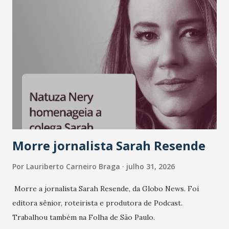
A nova edição chega em um momento em que autenticidade
e consistência ganham peso nas conversas sobre marca,
liderança e estratégia. - Vivemos um momento em que todo
mundo fala muito e poucos entregam de verdade. O NM2B
sempre existiu para dar palco a quem constrói com
consistência, e nesta edição isso fica ainda mais claro.
Vamos reforçar que ser genuíno sustenta a confiança entre
marcas, pessoas e mercado", afirma Tamires So...
Morre jornalista Sarah Resende
Por
Lauriberto Carneiro Braga
julho 31, 2026
Morre a jornalista Sarah Resende, da Globo News. Foi
editora sênior, roteirista e produtora de Podcast.
Trabalhou também na Folha de São Paulo.