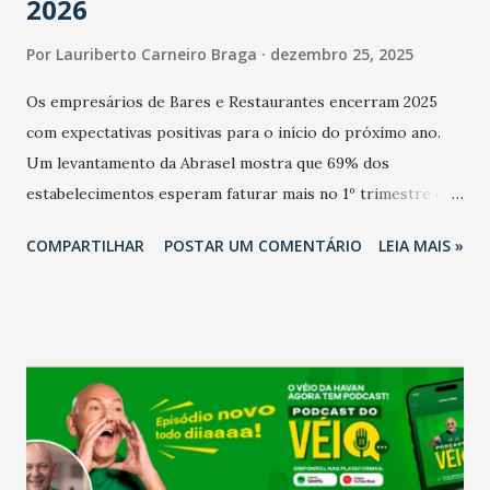
2026
Por
Lauriberto Carneiro Braga
dezembro 25, 2025
Os empresários de Bares e Restaurantes encerram 2025
com expectativas positivas para o início do próximo ano.
Um levantamento da Abrasel mostra que 69% dos
estabelecimentos esperam faturar mais no 1º trimestre de
2026 em comparação com o mesmo período de 2025. Em
COMPARTILHAR
POSTAR UM COMENTÁRIO
LEIA MAIS »
relação ao último trimestre deste ano, 56% também
projetam crescimento (foto Helena Lopes). A confiança do
setor é sustentada principalmente pelo desempenho
recente das empresas, impulsionado pelas
confraternizações de fim de ano e pelo pagamento do 13º
Salário para um número maior de trabalhadores, já que o
país tem a menor taxa de desemprego dos anos recentes.
Ainda segundo a Pesquisa, em novembro de 2025, 40% dos