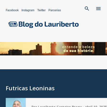
Pular para o conteúdo principal
Facebook
Instagram
Twitter
Parcerias
Futricas Leoninas
Por
Lauriberto Carneiro Braga
abril 10, 2025