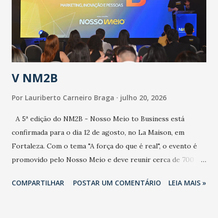
contaminação maior que outros coronavírus”, apontou o
secretário. Segundo ele, é uma epidemia com chance de
contaminação alta, podendo gerar um grande risco à
população e ao sistema de saúde. “Precisamos saber fazer a
estratificação do risco da doença, para não so...
V NM2B
Por
Lauriberto Carneiro Braga
julho 20, 2026
A 5ª edição do NM2B - Nosso Meio to Business está
confirmada para o dia 12 de agosto, no La Maison, em
Fortaleza. Com o tema "A força do que é real", o evento é
promovido pelo Nosso Meio e deve reunir cerca de 700
participantes, entre executivos, empreendedores, gestores
COMPARTILHAR
POSTAR UM COMENTÁRIO
LEIA MAIS »
e lideranças do Mercado Nacional. Desde 2022, o NM2B
consolidou-se como um dos principais encontros do setor
de negócios do Nordeste, reunindo profissionais de marcas