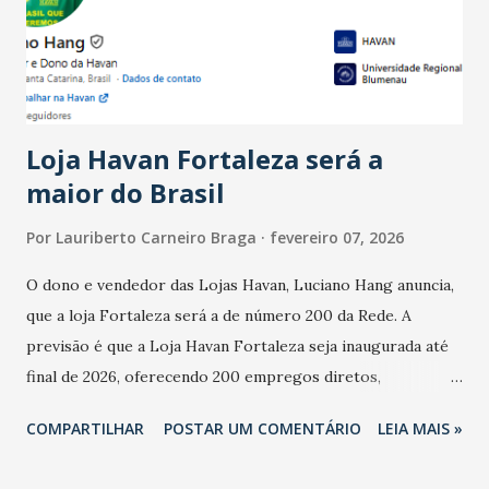
registraram equilíbrio financeiro. Já o percentual de
estabelecimentos no prejuízo ficou em 19%, pouco abaixo
do observado no mês anterior. Outros 1% não existiam em
novembro. Em relação a outubro, o faturamento também
cresceu. De acordo com a pesquisa, 44% dos n...
Loja Havan Fortaleza será a
maior do Brasil
Por
Lauriberto Carneiro Braga
fevereiro 07, 2026
O dono e vendedor das Lojas Havan, Luciano Hang anuncia,
que a loja Fortaleza será a de número 200 da Rede. A
previsão é que a Loja Havan Fortaleza seja inaugurada até
final de 2026, oferecendo 200 empregos diretos,
totalizando na Rede 25 mil vendedores. A localização da
COMPARTILHAR
POSTAR UM COMENTÁRIO
LEIA MAIS »
Havan Fortaleza ainda não foi anunciada oficialmente, mas
fontes extraoficiais indicam, que será na Avenida