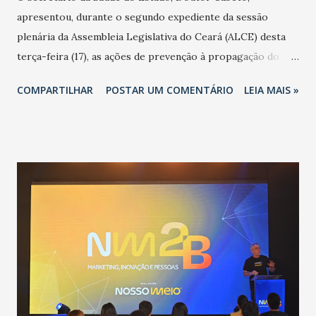
apresentou, durante o segundo expediente da sessão
plenária da Assembleia Legislativa do Ceará (ALCE) desta
terça-feira (17), as ações de prevenção à propagação do
novo coronavírus (Covid-19) e as recentes medidas
COMPARTILHAR
POSTAR UM COMENTÁRIO
LEIA MAIS »
adotadas pelo Governo do Estado na contenção da
pandemia e atendimento aos enfermos. O secretário
informou que o Estado tem desenvolvido um plano de
contingência pautado em formas de reconhecimento da
população suspeita e de cuidados com os ambientes
públicos e domiciliares. “Nós não estamos vivendo uma
epidemia comum, como temos em todos os anos, com
aumento de casos de dengue, influenza ou H1N1. Trata-se
de uma epidemia com um vírus diferente, com um poder de
contaminação maior que outros coronavírus”, apontou o
secretário. Segundo ele, é uma epidemia com chance de
contaminação alta, podendo gerar um grande risco à