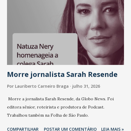
e consistência ganham peso nas conversas sobre marca,
liderança e estratégia. - Vivemos um momento em que todo
mundo fala muito e poucos entregam de verdade. O NM2B
sempre existiu para dar palco a quem constrói com
consistência, e nesta edição isso fica ainda mais claro.
Vamos reforçar que ser genuíno sustenta a confiança entre
marcas, pessoas e mercado", afirma Tamires So...
Morre jornalista Sarah Resende
Por
Lauriberto Carneiro Braga
julho 31, 2026
Morre a jornalista Sarah Resende, da Globo News. Foi
editora sênior, roteirista e produtora de Podcast.
Trabalhou também na Folha de São Paulo.
COMPARTILHAR
POSTAR UM COMENTÁRIO
LEIA MAIS »