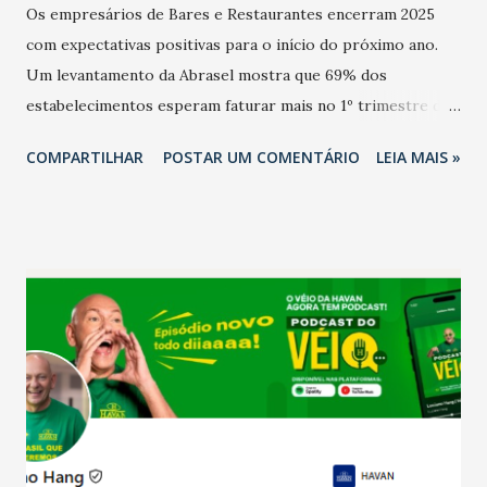
Os empresários de Bares e Restaurantes encerram 2025
com expectativas positivas para o início do próximo ano.
Um levantamento da Abrasel mostra que 69% dos
estabelecimentos esperam faturar mais no 1º trimestre de
2026 em comparação com o mesmo período de 2025. Em
COMPARTILHAR
POSTAR UM COMENTÁRIO
LEIA MAIS »
relação ao último trimestre deste ano, 56% também
projetam crescimento (foto Helena Lopes). A confiança do
setor é sustentada principalmente pelo desempenho
recente das empresas, impulsionado pelas
confraternizações de fim de ano e pelo pagamento do 13º
Salário para um número maior de trabalhadores, já que o
país tem a menor taxa de desemprego dos anos recentes.
Ainda segundo a Pesquisa, em novembro de 2025, 40% dos
bares e restaurantes operaram com lucro e outros 40%
registraram equilíbrio financeiro. Já o percentual de
estabelecimentos no prejuízo ficou em 19%, pouco abaixo