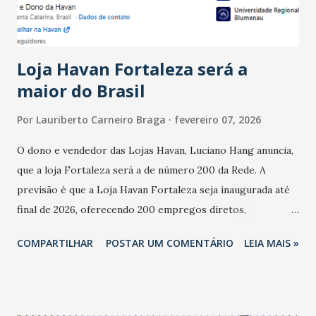
do observado no mês anterior. Outros 1% não existiam em
novembro. Em relação a outubro, o faturamento também
cresceu. De acordo com a pesquisa, 44% dos n...
Loja Havan Fortaleza será a
maior do Brasil
Por
Lauriberto Carneiro Braga
fevereiro 07, 2026
O dono e vendedor das Lojas Havan, Luciano Hang anuncia,
que a loja Fortaleza será a de número 200 da Rede. A
previsão é que a Loja Havan Fortaleza seja inaugurada até
final de 2026, oferecendo 200 empregos diretos,
totalizando na Rede 25 mil vendedores. A localização da
COMPARTILHAR
POSTAR UM COMENTÁRIO
LEIA MAIS »
Havan Fortaleza ainda não foi anunciada oficialmente, mas
fontes extraoficiais indicam, que será na Avenida
Washington Soares-Messejana. Uma coisa é certa: será a
maior loja Havan do Brasil.