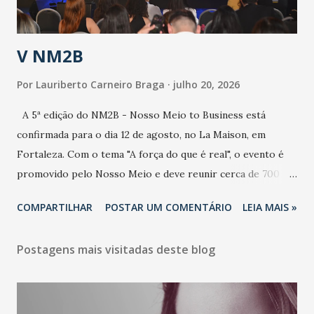
população e ao sistema de saúde. “Precisamos saber fazer a
estratificação do risco da doença, para não so...
V NM2B
Por
Lauriberto Carneiro Braga
julho 20, 2026
A 5ª edição do NM2B - Nosso Meio to Business está
confirmada para o dia 12 de agosto, no La Maison, em
Fortaleza. Com o tema "A força do que é real", o evento é
promovido pelo Nosso Meio e deve reunir cerca de 700
participantes, entre executivos, empreendedores, gestores
COMPARTILHAR
POSTAR UM COMENTÁRIO
LEIA MAIS »
e lideranças do Mercado Nacional. Desde 2022, o NM2B
consolidou-se como um dos principais encontros do setor
Postagens mais visitadas deste blog
de negócios do Nordeste, reunindo profissionais de marcas
como Bradesco, Samsung, Carrefour, Banco do Nordeste,
LinkedIn, VISA, Grupo 3corações, TikTok e M. Dias Branco.
A nova edição chega em um momento em que autenticidade