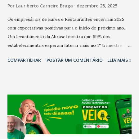
Por
Lauriberto Carneiro Braga
dezembro 25, 2025
Os empresários de Bares e Restaurantes encerram 2025
com expectativas positivas para o início do próximo ano.
Um levantamento da Abrasel mostra que 69% dos
estabelecimentos esperam faturar mais no 1º trimestre de
2026 em comparação com o mesmo período de 2025. Em
COMPARTILHAR
POSTAR UM COMENTÁRIO
LEIA MAIS »
relação ao último trimestre deste ano, 56% também
projetam crescimento (foto Helena Lopes). A confiança do
setor é sustentada principalmente pelo desempenho
recente das empresas, impulsionado pelas
confraternizações de fim de ano e pelo pagamento do 13º
Salário para um número maior de trabalhadores, já que o
país tem a menor taxa de desemprego dos anos recentes.
Ainda segundo a Pesquisa, em novembro de 2025, 40% dos
bares e restaurantes operaram com lucro e outros 40%