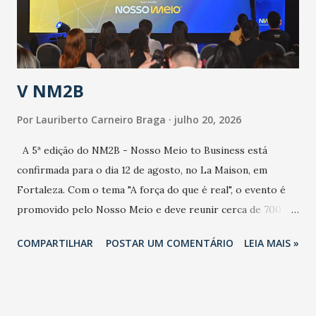
secretário. Segundo ele, é uma epidemia com chance de
contaminação alta, podendo gerar um grande risco à
população e ao sistema de saúde. “Precisamos saber fazer a
estratificação do risco da doença, para não so...
V NM2B
Por
Lauriberto Carneiro Braga
julho 20, 2026
A 5ª edição do NM2B - Nosso Meio to Business está
confirmada para o dia 12 de agosto, no La Maison, em
Fortaleza. Com o tema "A força do que é real", o evento é
promovido pelo Nosso Meio e deve reunir cerca de 700
participantes, entre executivos, empreendedores, gestores
COMPARTILHAR
POSTAR UM COMENTÁRIO
LEIA MAIS »
e lideranças do Mercado Nacional. Desde 2022, o NM2B
consolidou-se como um dos principais encontros do setor
de negócios do Nordeste, reunindo profissionais de marcas
como Bradesco, Samsung, Carrefour, Banco do Nordeste,