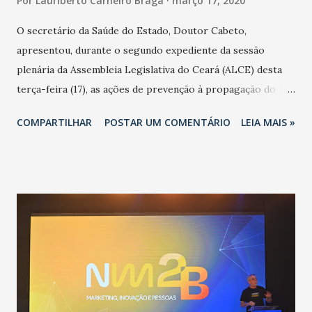
Por
Lauriberto Carneiro Braga
março 17, 2020
O secretário da Saúde do Estado, Doutor Cabeto,
apresentou, durante o segundo expediente da sessão
plenária da Assembleia Legislativa do Ceará (ALCE) desta
terça-feira (17), as ações de prevenção à propagação do
novo coronavírus (Covid-19) e as recentes medidas
COMPARTILHAR
POSTAR UM COMENTÁRIO
LEIA MAIS »
adotadas pelo Governo do Estado na contenção da
pandemia e atendimento aos enfermos. O secretário
informou que o Estado tem desenvolvido um plano de
contingência pautado em formas de reconhecimento da
população suspeita e de cuidados com os ambientes
públicos e domiciliares. “Nós não estamos vivendo uma
epidemia comum, como temos em todos os anos, com
aumento de casos de dengue, influenza ou H1N1. Trata-se
de uma epidemia com um vírus diferente, com um poder de
contaminação maior que outros coronavírus”, apontou o