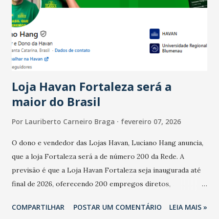
bares e restaurantes operaram com lucro e outros 40%
registraram equilíbrio financeiro. Já o percentual de
estabelecimentos no prejuízo ficou em 19%, pouco abaixo
do observado no mês anterior. Outros 1% não existiam em
novembro. Em relação a outubro, o faturamento também
cresceu. De acordo com a pesquisa, 44% dos n...
Loja Havan Fortaleza será a
maior do Brasil
Por
Lauriberto Carneiro Braga
fevereiro 07, 2026
O dono e vendedor das Lojas Havan, Luciano Hang anuncia,
que a loja Fortaleza será a de número 200 da Rede. A
previsão é que a Loja Havan Fortaleza seja inaugurada até
final de 2026, oferecendo 200 empregos diretos,
totalizando na Rede 25 mil vendedores. A localização da
COMPARTILHAR
POSTAR UM COMENTÁRIO
LEIA MAIS »
Havan Fortaleza ainda não foi anunciada oficialmente, mas