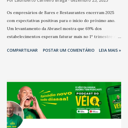
Por
Lauriberto Carneiro Braga
dezembro 25, 2025
Os empresários de Bares e Restaurantes encerram 2025
com expectativas positivas para o início do próximo ano.
Um levantamento da Abrasel mostra que 69% dos
estabelecimentos esperam faturar mais no 1º trimestre de
2026 em comparação com o mesmo período de 2025. Em
COMPARTILHAR
POSTAR UM COMENTÁRIO
LEIA MAIS »
relação ao último trimestre deste ano, 56% também
projetam crescimento (foto Helena Lopes). A confiança do
setor é sustentada principalmente pelo desempenho
recente das empresas, impulsionado pelas
confraternizações de fim de ano e pelo pagamento do 13º
Salário para um número maior de trabalhadores, já que o
país tem a menor taxa de desemprego dos anos recentes.
Ainda segundo a Pesquisa, em novembro de 2025, 40% dos
bares e restaurantes operaram com lucro e outros 40%
registraram equilíbrio financeiro. Já o percentual de