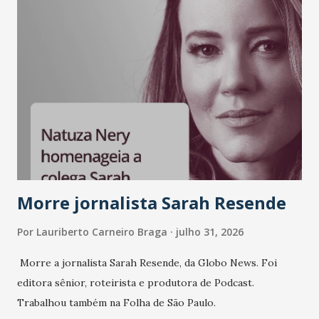
A nova edição chega em um momento em que autenticidade
e consistência ganham peso nas conversas sobre marca,
liderança e estratégia. - Vivemos um momento em que todo
mundo fala muito e poucos entregam de verdade. O NM2B
sempre existiu para dar palco a quem constrói com
consistência, e nesta edição isso fica ainda mais claro.
Vamos reforçar que ser genuíno sustenta a confiança entre
marcas, pessoas e mercado", afirma Tamires So...
Morre jornalista Sarah Resende
Por
Lauriberto Carneiro Braga
julho 31, 2026
Morre a jornalista Sarah Resende, da Globo News. Foi
editora sênior, roteirista e produtora de Podcast.
Trabalhou também na Folha de São Paulo.