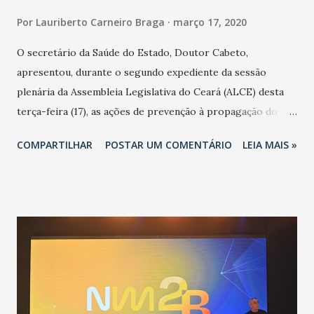
Por
Lauriberto Carneiro Braga
março 17, 2020
O secretário da Saúde do Estado, Doutor Cabeto,
apresentou, durante o segundo expediente da sessão
plenária da Assembleia Legislativa do Ceará (ALCE) desta
terça-feira (17), as ações de prevenção à propagação do
novo coronavírus (Covid-19) e as recentes medidas
COMPARTILHAR
POSTAR UM COMENTÁRIO
LEIA MAIS »
adotadas pelo Governo do Estado na contenção da
pandemia e atendimento aos enfermos. O secretário
informou que o Estado tem desenvolvido um plano de
contingência pautado em formas de reconhecimento da
população suspeita e de cuidados com os ambientes
públicos e domiciliares. “Nós não estamos vivendo uma
epidemia comum, como temos em todos os anos, com
aumento de casos de dengue, influenza ou H1N1. Trata-se
de uma epidemia com um vírus diferente, com um poder de