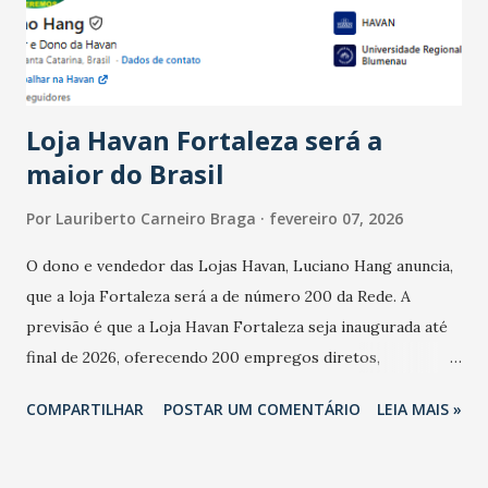
estabelecimentos no prejuízo ficou em 19%, pouco abaixo
do observado no mês anterior. Outros 1% não existiam em
novembro. Em relação a outubro, o faturamento também
cresceu. De acordo com a pesquisa, 44% dos n...
Loja Havan Fortaleza será a
maior do Brasil
Por
Lauriberto Carneiro Braga
fevereiro 07, 2026
O dono e vendedor das Lojas Havan, Luciano Hang anuncia,
que a loja Fortaleza será a de número 200 da Rede. A
previsão é que a Loja Havan Fortaleza seja inaugurada até
final de 2026, oferecendo 200 empregos diretos,
totalizando na Rede 25 mil vendedores. A localização da
COMPARTILHAR
POSTAR UM COMENTÁRIO
LEIA MAIS »
Havan Fortaleza ainda não foi anunciada oficialmente, mas
fontes extraoficiais indicam, que será na Avenida
Washington Soares-Messejana. Uma coisa é certa: será a