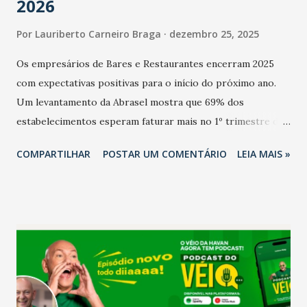
2026
Por
Lauriberto Carneiro Braga
dezembro 25, 2025
Os empresários de Bares e Restaurantes encerram 2025
com expectativas positivas para o início do próximo ano.
Um levantamento da Abrasel mostra que 69% dos
estabelecimentos esperam faturar mais no 1º trimestre de
2026 em comparação com o mesmo período de 2025. Em
COMPARTILHAR
POSTAR UM COMENTÁRIO
LEIA MAIS »
relação ao último trimestre deste ano, 56% também
projetam crescimento (foto Helena Lopes). A confiança do
setor é sustentada principalmente pelo desempenho
recente das empresas, impulsionado pelas
confraternizações de fim de ano e pelo pagamento do 13º
Salário para um número maior de trabalhadores, já que o
país tem a menor taxa de desemprego dos anos recentes.
Ainda segundo a Pesquisa, em novembro de 2025, 40% dos