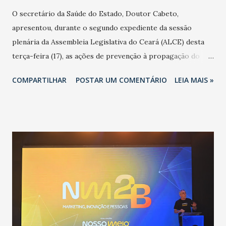
O secretário da Saúde do Estado, Doutor Cabeto,
apresentou, durante o segundo expediente da sessão
plenária da Assembleia Legislativa do Ceará (ALCE) desta
terça-feira (17), as ações de prevenção à propagação do
novo coronavírus (Covid-19) e as recentes medidas
COMPARTILHAR
POSTAR UM COMENTÁRIO
LEIA MAIS »
adotadas pelo Governo do Estado na contenção da
pandemia e atendimento aos enfermos. O secretário
informou que o Estado tem desenvolvido um plano de
contingência pautado em formas de reconhecimento da
população suspeita e de cuidados com os ambientes
públicos e domiciliares. “Nós não estamos vivendo uma
epidemia comum, como temos em todos os anos, com
aumento de casos de dengue, influenza ou H1N1. Trata-se
de uma epidemia com um vírus diferente, com um poder de
contaminação maior que outros coronavírus”, apontou o
secretário. Segundo ele, é uma epidemia com chance de