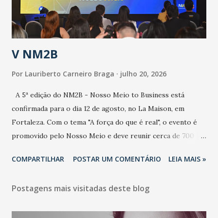
contaminação alta, podendo gerar um grande risco à
população e ao sistema de saúde. “Precisamos saber fazer a
estratificação do risco da doença, para não so...
V NM2B
Por
Lauriberto Carneiro Braga
julho 20, 2026
A 5ª edição do NM2B - Nosso Meio to Business está
confirmada para o dia 12 de agosto, no La Maison, em
Fortaleza. Com o tema "A força do que é real", o evento é
promovido pelo Nosso Meio e deve reunir cerca de 700
participantes, entre executivos, empreendedores, gestores
COMPARTILHAR
POSTAR UM COMENTÁRIO
LEIA MAIS »
e lideranças do Mercado Nacional. Desde 2022, o NM2B
consolidou-se como um dos principais encontros do setor
Postagens mais visitadas deste blog
de negócios do Nordeste, reunindo profissionais de marcas
como Bradesco, Samsung, Carrefour, Banco do Nordeste,
LinkedIn, VISA, Grupo 3corações, TikTok e M. Dias Branco.