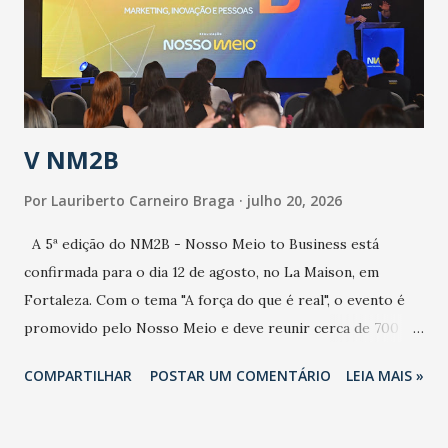
contaminação maior que outros coronavírus”, apontou o
secretário. Segundo ele, é uma epidemia com chance de
contaminação alta, podendo gerar um grande risco à
população e ao sistema de saúde. “Precisamos saber fazer a
estratificação do risco da doença, para não so...
V NM2B
Por
Lauriberto Carneiro Braga
julho 20, 2026
A 5ª edição do NM2B - Nosso Meio to Business está
confirmada para o dia 12 de agosto, no La Maison, em
Fortaleza. Com o tema "A força do que é real", o evento é
promovido pelo Nosso Meio e deve reunir cerca de 700
participantes, entre executivos, empreendedores, gestores
COMPARTILHAR
POSTAR UM COMENTÁRIO
LEIA MAIS »
e lideranças do Mercado Nacional. Desde 2022, o NM2B
consolidou-se como um dos principais encontros do setor
de negócios do Nordeste, reunindo profissionais de marcas