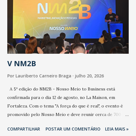
aumento de casos de dengue, influenza ou H1N1. Trata-se
de uma epidemia com um vírus diferente, com um poder de
contaminação maior que outros coronavírus”, apontou o
secretário. Segundo ele, é uma epidemia com chance de
contaminação alta, podendo gerar um grande risco à
população e ao sistema de saúde. “Precisamos saber fazer a
estratificação do risco da doença, para não so...
V NM2B
Por
Lauriberto Carneiro Braga
julho 20, 2026
A 5ª edição do NM2B - Nosso Meio to Business está
confirmada para o dia 12 de agosto, no La Maison, em
Fortaleza. Com o tema "A força do que é real", o evento é
promovido pelo Nosso Meio e deve reunir cerca de 700
participantes, entre executivos, empreendedores, gestores
COMPARTILHAR
POSTAR UM COMENTÁRIO
LEIA MAIS »
e lideranças do Mercado Nacional. Desde 2022, o NM2B