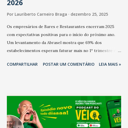
2026
Por
Lauriberto Carneiro Braga
dezembro 25, 2025
Os empresários de Bares e Restaurantes encerram 2025
com expectativas positivas para o início do próximo ano.
Um levantamento da Abrasel mostra que 69% dos
estabelecimentos esperam faturar mais no 1º trimestre de
2026 em comparação com o mesmo período de 2025. Em
COMPARTILHAR
POSTAR UM COMENTÁRIO
LEIA MAIS »
relação ao último trimestre deste ano, 56% também
projetam crescimento (foto Helena Lopes). A confiança do
setor é sustentada principalmente pelo desempenho
recente das empresas, impulsionado pelas
confraternizações de fim de ano e pelo pagamento do 13º
Salário para um número maior de trabalhadores, já que o
país tem a menor taxa de desemprego dos anos recentes.
Ainda segundo a Pesquisa, em novembro de 2025, 40% dos