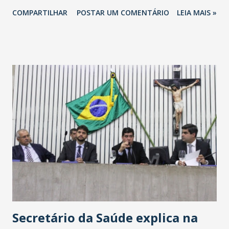
totalizando na Rede 25 mil vendedores. A localização da
COMPARTILHAR
POSTAR UM COMENTÁRIO
LEIA MAIS »
Havan Fortaleza ainda não foi anunciada oficialmente, mas
fontes extraoficiais indicam, que será na Avenida
Washington Soares-Messejana. Uma coisa é certa: será a
maior loja Havan do Brasil.
Secretário da Saúde explica na