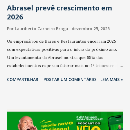
Abrasel prevê crescimento em
2026
Por
Lauriberto Carneiro Braga
dezembro 25, 2025
Os empresários de Bares e Restaurantes encerram 2025
com expectativas positivas para o início do próximo ano.
Um levantamento da Abrasel mostra que 69% dos
estabelecimentos esperam faturar mais no 1º trimestre de
2026 em comparação com o mesmo período de 2025. Em
COMPARTILHAR
POSTAR UM COMENTÁRIO
LEIA MAIS »
relação ao último trimestre deste ano, 56% também
projetam crescimento (foto Helena Lopes). A confiança do
setor é sustentada principalmente pelo desempenho
recente das empresas, impulsionado pelas
confraternizações de fim de ano e pelo pagamento do 13º
Salário para um número maior de trabalhadores, já que o