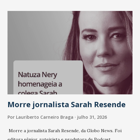
como Bradesco, Samsung, Carrefour, Banco do Nordeste,
LinkedIn, VISA, Grupo 3corações, TikTok e M. Dias Branco.
A nova edição chega em um momento em que autenticidade
e consistência ganham peso nas conversas sobre marca,
liderança e estratégia. - Vivemos um momento em que todo
mundo fala muito e poucos entregam de verdade. O NM2B
sempre existiu para dar palco a quem constrói com
consistência, e nesta edição isso fica ainda mais claro.
Vamos reforçar que ser genuíno sustenta a confiança entre
marcas, pessoas e mercado", afirma Tamires So...
Morre jornalista Sarah Resende
Por
Lauriberto Carneiro Braga
julho 31, 2026
Morre a jornalista Sarah Resende, da Globo News. Foi
editora sênior, roteirista e produtora de Podcast.