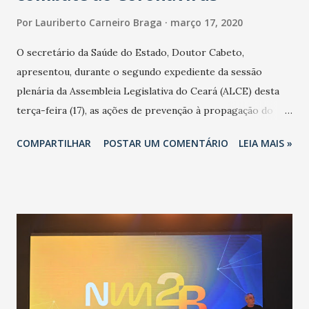
Por
Lauriberto Carneiro Braga
março 17, 2020
O secretário da Saúde do Estado, Doutor Cabeto,
apresentou, durante o segundo expediente da sessão
plenária da Assembleia Legislativa do Ceará (ALCE) desta
terça-feira (17), as ações de prevenção à propagação do
novo coronavírus (Covid-19) e as recentes medidas
COMPARTILHAR
POSTAR UM COMENTÁRIO
LEIA MAIS »
adotadas pelo Governo do Estado na contenção da
pandemia e atendimento aos enfermos. O secretário
informou que o Estado tem desenvolvido um plano de
contingência pautado em formas de reconhecimento da
população suspeita e de cuidados com os ambientes
públicos e domiciliares. “Nós não estamos vivendo uma
epidemia comum, como temos em todos os anos, com
aumento de casos de dengue, influenza ou H1N1. Trata-se
de uma epidemia com um vírus diferente, com um poder de