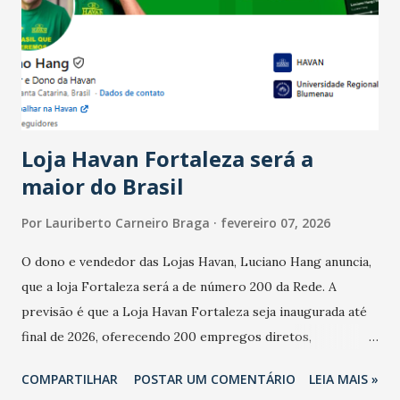
bares e restaurantes operaram com lucro e outros 40%
registraram equilíbrio financeiro. Já o percentual de
estabelecimentos no prejuízo ficou em 19%, pouco abaixo
do observado no mês anterior. Outros 1% não existiam em
novembro. Em relação a outubro, o faturamento também
cresceu. De acordo com a pesquisa, 44% dos n...
Loja Havan Fortaleza será a
maior do Brasil
Por
Lauriberto Carneiro Braga
fevereiro 07, 2026
O dono e vendedor das Lojas Havan, Luciano Hang anuncia,
que a loja Fortaleza será a de número 200 da Rede. A
previsão é que a Loja Havan Fortaleza seja inaugurada até
final de 2026, oferecendo 200 empregos diretos,
totalizando na Rede 25 mil vendedores. A localização da
COMPARTILHAR
POSTAR UM COMENTÁRIO
LEIA MAIS »
Havan Fortaleza ainda não foi anunciada oficialmente, mas