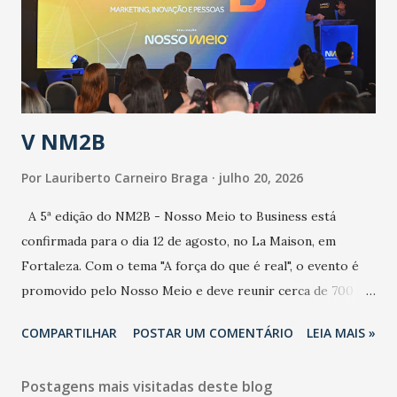
contaminação maior que outros coronavírus”, apontou o
secretário. Segundo ele, é uma epidemia com chance de
contaminação alta, podendo gerar um grande risco à
população e ao sistema de saúde. “Precisamos saber fazer a
estratificação do risco da doença, para não so...
V NM2B
Por
Lauriberto Carneiro Braga
julho 20, 2026
A 5ª edição do NM2B - Nosso Meio to Business está
confirmada para o dia 12 de agosto, no La Maison, em
Fortaleza. Com o tema "A força do que é real", o evento é
promovido pelo Nosso Meio e deve reunir cerca de 700
participantes, entre executivos, empreendedores, gestores
COMPARTILHAR
POSTAR UM COMENTÁRIO
LEIA MAIS »
e lideranças do Mercado Nacional. Desde 2022, o NM2B
consolidou-se como um dos principais encontros do setor
Postagens mais visitadas deste blog
de negócios do Nordeste, reunindo profissionais de marcas