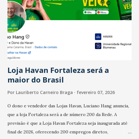
país tem a menor taxa de desemprego dos anos recentes.
Ainda segundo a Pesquisa, em novembro de 2025, 40% dos
bares e restaurantes operaram com lucro e outros 40%
registraram equilíbrio financeiro. Já o percentual de
estabelecimentos no prejuízo ficou em 19%, pouco abaixo
do observado no mês anterior. Outros 1% não existiam em
novembro. Em relação a outubro, o faturamento também
cresceu. De acordo com a pesquisa, 44% dos n...
Loja Havan Fortaleza será a
maior do Brasil
Por
Lauriberto Carneiro Braga
fevereiro 07, 2026
O dono e vendedor das Lojas Havan, Luciano Hang anuncia,
que a loja Fortaleza será a de número 200 da Rede. A
previsão é que a Loja Havan Fortaleza seja inaugurada até
final de 2026, oferecendo 200 empregos diretos,