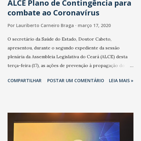
ALCE Plano de Contingência para
combate ao Coronavírus
Por
Lauriberto Carneiro Braga
março 17, 2020
O secretário da Saúde do Estado, Doutor Cabeto,
apresentou, durante o segundo expediente da sessão
plenária da Assembleia Legislativa do Ceará (ALCE) desta
terça-feira (17), as ações de prevenção à propagação do
novo coronavírus (Covid-19) e as recentes medidas
COMPARTILHAR
POSTAR UM COMENTÁRIO
LEIA MAIS »
adotadas pelo Governo do Estado na contenção da
pandemia e atendimento aos enfermos. O secretário
informou que o Estado tem desenvolvido um plano de
contingência pautado em formas de reconhecimento da
população suspeita e de cuidados com os ambientes
públicos e domiciliares. “Nós não estamos vivendo uma
epidemia comum, como temos em todos os anos, com