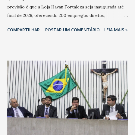
previsão é que a Loja Havan Fortaleza seja inaugurada até
final de 2026, oferecendo 200 empregos diretos,
totalizando na Rede 25 mil vendedores. A localização da
COMPARTILHAR
POSTAR UM COMENTÁRIO
LEIA MAIS »
Havan Fortaleza ainda não foi anunciada oficialmente, mas
fontes extraoficiais indicam, que será na Avenida
Washington Soares-Messejana. Uma coisa é certa: será a
maior loja Havan do Brasil.