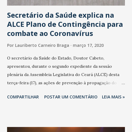
Secretário da Saúde explica na
ALCE Plano de Contingência para
combate ao Coronavírus
Por
Lauriberto Carneiro Braga
março 17, 2020
O secretário da Saúde do Estado, Doutor Cabeto,
apresentou, durante o segundo expediente da sessão
plenária da Assembleia Legislativa do Ceará (ALCE) desta
terça-feira (17), as ações de prevenção à propagação do
novo coronavírus (Covid-19) e as recentes medidas
COMPARTILHAR
POSTAR UM COMENTÁRIO
LEIA MAIS »
adotadas pelo Governo do Estado na contenção da
pandemia e atendimento aos enfermos. O secretário
informou que o Estado tem desenvolvido um plano de
contingência pautado em formas de reconhecimento da