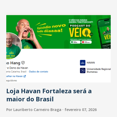
setor é sustentada principalmente pelo desempenho
recente das empresas, impulsionado pelas
confraternizações de fim de ano e pelo pagamento do 13º
Salário para um número maior de trabalhadores, já que o
país tem a menor taxa de desemprego dos anos recentes.
Ainda segundo a Pesquisa, em novembro de 2025, 40% dos
bares e restaurantes operaram com lucro e outros 40%
registraram equilíbrio financeiro. Já o percentual de
estabelecimentos no prejuízo ficou em 19%, pouco abaixo
do observado no mês anterior. Outros 1% não existiam em
novembro. Em relação a outubro, o faturamento também
cresceu. De acordo com a pesquisa, 44% dos n...
Loja Havan Fortaleza será a
maior do Brasil
Por
Lauriberto Carneiro Braga
fevereiro 07, 2026