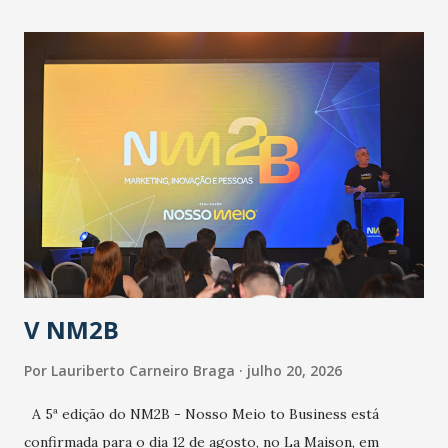
contingência pautado em formas de reconhecimento da
população suspeita e de cuidados com os ambientes
públicos e domiciliares. “Nós não estamos vivendo uma
epidemia comum, como temos em todos os anos, com
aumento de casos de dengue, influenza ou H1N1. Trata-se
de uma epidemia com um vírus diferente, com um poder de
contaminação maior que outros coronavírus”, apontou o
secretário. Segundo ele, é uma epidemia com chance de
contaminação alta, podendo gerar um grande risco à
população e ao sistema de saúde. “Precisamos saber fazer a
estratificação do risco da doença, para não so...
V NM2B
Por
Lauriberto Carneiro Braga
julho 20, 2026
A 5ª edição do NM2B - Nosso Meio to Business está
confirmada para o dia 12 de agosto, no La Maison, em