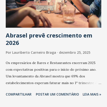
Abrasel prevê crescimento em
2026
Por
Lauriberto Carneiro Braga
dezembro 25, 2025
Os empresários de Bares e Restaurantes encerram 2025
com expectativas positivas para o início do próximo ano.
Um levantamento da Abrasel mostra que 69% dos
estabelecimentos esperam faturar mais no 1º trimestre de
2026 em comparação com o mesmo período de 2025. Em
COMPARTILHAR
POSTAR UM COMENTÁRIO
LEIA MAIS »
relação ao último trimestre deste ano, 56% também
projetam crescimento (foto Helena Lopes). A confiança do