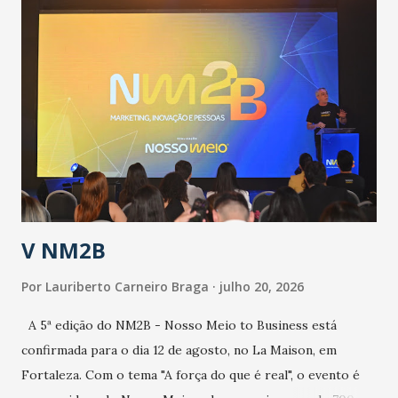
população suspeita e de cuidados com os ambientes
públicos e domiciliares. “Nós não estamos vivendo uma
epidemia comum, como temos em todos os anos, com
aumento de casos de dengue, influenza ou H1N1. Trata-se
de uma epidemia com um vírus diferente, com um poder de
contaminação maior que outros coronavírus”, apontou o
secretário. Segundo ele, é uma epidemia com chance de
contaminação alta, podendo gerar um grande risco à
população e ao sistema de saúde. “Precisamos saber fazer a
estratificação do risco da doença, para não so...
V NM2B
Por
Lauriberto Carneiro Braga
julho 20, 2026
A 5ª edição do NM2B - Nosso Meio to Business está
confirmada para o dia 12 de agosto, no La Maison, em
Fortaleza. Com o tema "A força do que é real", o evento é