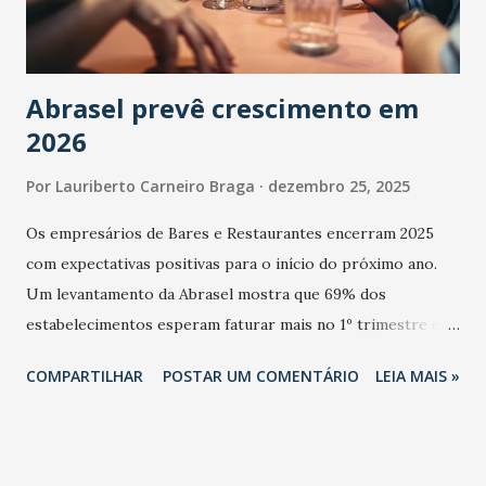
Abrasel prevê crescimento em
2026
Por
Lauriberto Carneiro Braga
dezembro 25, 2025
Os empresários de Bares e Restaurantes encerram 2025
com expectativas positivas para o início do próximo ano.
Um levantamento da Abrasel mostra que 69% dos
estabelecimentos esperam faturar mais no 1º trimestre de
2026 em comparação com o mesmo período de 2025. Em
COMPARTILHAR
POSTAR UM COMENTÁRIO
LEIA MAIS »
relação ao último trimestre deste ano, 56% também
projetam crescimento (foto Helena Lopes). A confiança do
setor é sustentada principalmente pelo desempenho
recente das empresas, impulsionado pelas