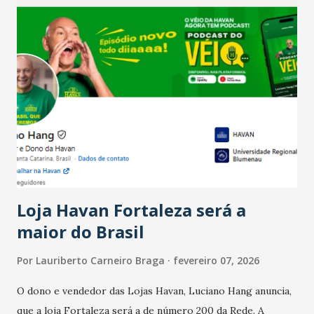
confraternizações de fim de ano e pelo pagamento do 13º
Salário para um número maior de trabalhadores, já que o
país tem a menor taxa de desemprego dos anos recentes.
Ainda segundo a Pesquisa, em novembro de 2025, 40% dos
bares e restaurantes operaram com lucro e outros 40%
registraram equilíbrio financeiro. Já o percentual de
estabelecimentos no prejuízo ficou em 19%, pouco abaixo
do observado no mês anterior. Outros 1% não existiam em
novembro. Em relação a outubro, o faturamento também
cresceu. De acordo com a pesquisa, 44% dos n...
Loja Havan Fortaleza será a
maior do Brasil
Por
Lauriberto Carneiro Braga
fevereiro 07, 2026
O dono e vendedor das Lojas Havan, Luciano Hang anuncia,
que a loja Fortaleza será a de número 200 da Rede. A