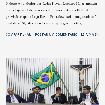
O dono e vendedor das Lojas Havan, Luciano Hang anuncia,
que a loja Fortaleza será a de número 200 da Rede. A
previsão é que a Loja Havan Fortaleza seja inaugurada até
final de 2026, oferecendo 200 empregos diretos,
totalizando na Rede 25 mil vendedores. A localização da
COMPARTILHAR
POSTAR UM COMENTÁRIO
LEIA MAIS »
Havan Fortaleza ainda não foi anunciada oficialmente, mas
fontes extraoficiais indicam, que será na Avenida
Washington Soares-Messejana. Uma coisa é certa: será a
maior loja Havan do Brasil.