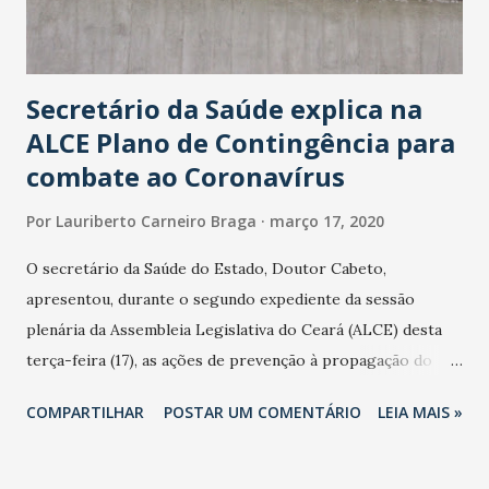
Secretário da Saúde explica na
ALCE Plano de Contingência para
combate ao Coronavírus
Por
Lauriberto Carneiro Braga
março 17, 2020
O secretário da Saúde do Estado, Doutor Cabeto,
apresentou, durante o segundo expediente da sessão
plenária da Assembleia Legislativa do Ceará (ALCE) desta
terça-feira (17), as ações de prevenção à propagação do
novo coronavírus (Covid-19) e as recentes medidas
COMPARTILHAR
POSTAR UM COMENTÁRIO
LEIA MAIS »
adotadas pelo Governo do Estado na contenção da
pandemia e atendimento aos enfermos. O secretário
informou que o Estado tem desenvolvido um plano de